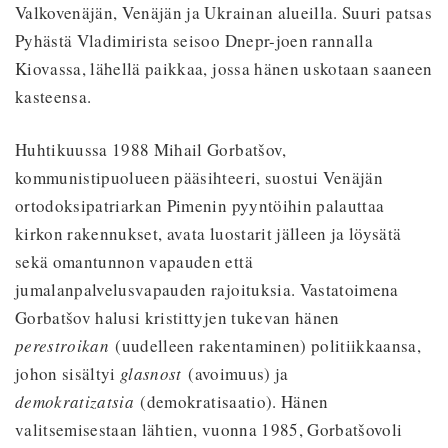
Valkovenäjän, Venäjän ja Ukrainan alueilla. Suuri patsas
Pyhästä Vladimirista seisoo Dnepr-joen rannalla
Kiovassa, lähellä paikkaa, jossa hänen uskotaan saaneen
kasteensa.
Huhtikuussa 1988 Mihail Gorbatšov,
kommunistipuolueen pääsihteeri, suostui Venäjän
ortodoksipatriarkan Pimenin pyyntöihin palauttaa
kirkon rakennukset, avata luostarit jälleen ja löysätä
sekä omantunnon vapauden että
jumalanpalvelusvapauden rajoituksia. Vastatoimena
Gorbatšov halusi kristittyjen tukevan hänen
perestroikan
(uudelleen rakentaminen) politiikkaansa,
johon sisältyi
glasnost
(avoimuus) ja
demokratizatsia
(demokratisaatio). Hänen
valitsemisestaan lähtien, vuonna 1985, Gorbatšovoli