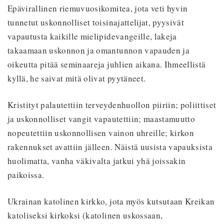
Epävirallinen riemuvuosikomitea, jota veti hyvin
tunnetut uskonnolliset toisinajattelijat, pyysivät
vapautusta kaikille mielipidevangeille, lakeja
takaamaan uskonnon ja omantunnon vapauden ja
oikeutta pitää seminaareja juhlien aikana. Ihmeellistä
kyllä, he saivat mitä olivat pyytäneet.
Kristityt palautettiin terveydenhuollon piiriin; poliittiset
ja uskonnolliset vangit vapautettiin; maastamuutto
nopeutettiin uskonnollisen vainon uhreille; kirkon
rakennukset avattiin jälleen. Näistä uusista vapauksista
huolimatta, vanha väkivalta jatkui yhä joissakin
paikoissa.
Ukrainan katolinen kirkko, jota myös kutsutaan Kreikan
katoliseksi kirkoksi (katolinen uskossaan,