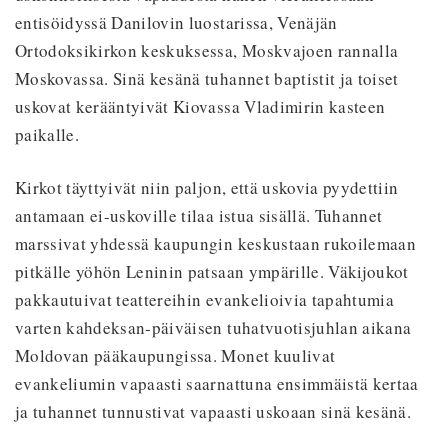
entisöidyssä Danilovin luostarissa, Venäjän
Ortodoksikirkon keskuksessa, Moskvajoen rannalla
Moskovassa. Sinä kesänä tuhannet baptistit ja toiset
uskovat kerääntyivät Kiovassa Vladimirin kasteen
paikalle.
Kirkot täyttyivät niin paljon, että uskovia pyydettiin
antamaan ei-uskoville tilaa istua sisällä. Tuhannet
marssivat yhdessä kaupungin keskustaan rukoilemaan
pitkälle yöhön Leninin patsaan ympärille. Väkijoukot
pakkautuivat teattereihin evankelioivia tapahtumia
varten kahdeksan-päiväisen tuhatvuotisjuhlan aikana
Moldovan pääkaupungissa. Monet kuulivat
evankeliumin vapaasti saarnattuna ensimmäistä kertaa
ja tuhannet tunnustivat vapaasti uskoaan sinä kesänä.