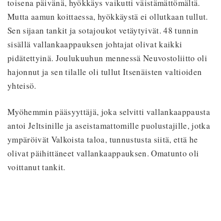
toisena päivänä, hyökkäys vaikutti väistämättömältä.
Mutta aamun koittaessa, hyökkäystä ei ollutkaan tullut.
Sen sijaan tankit ja sotajoukot vetäytyivät. 48 tunnin
sisällä vallankaappauksen johtajat olivat kaikki
pidätettyinä. Joulukuuhun mennessä Neuvostoliitto oli
hajonnut ja sen tilalle oli tullut Itsenäisten valtioiden
yhteisö.
Myöhemmin pääsyyttäjä, joka selvitti vallankaappausta
antoi Jeltsinille ja aseistamattomille puolustajille, jotka
ympäröivät Valkoista taloa, tunnustusta siitä, että he
olivat päihittäneet vallankaappauksen. Omatunto oli
voittanut tankit.