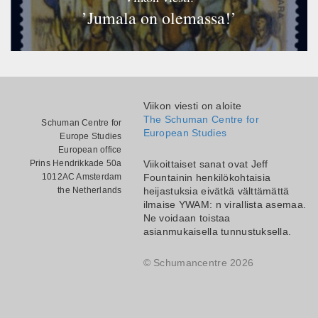
’Jumala on olemassa!’
Viikon viesti on aloite
The Schuman Centre for
Schuman Centre for
European Studies
Europe Studies
European office
Prins Hendrikkade 50a
Viikoittaiset sanat ovat Jeff
1012AC Amsterdam
Fountainin henkilökohtaisia
the Netherlands
heijastuksia eivätkä välttämättä
ilmaise YWAM: n virallista asemaa.
Ne voidaan toistaa
asianmukaisella tunnustuksella.
© Schumancentre 2026