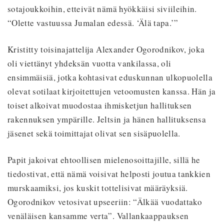
sotajoukkoihin, etteivät nämä hyökkäisi siviileihin.
“Olette vastuussa Jumalan edessä. ‘Älä tapa.’”
Kristitty toisinajattelija Alexander Ogorodnikov, joka
oli viettänyt yhdeksän vuotta vankilassa, oli
ensimmäisiä, jotka kohtasivat eduskunnan ulkopuolella
olevat sotilaat kirjoitettujen vetoomusten kanssa. Hän ja
toiset alkoivat muodostaa ihmisketjun hallituksen
rakennuksen ympärille. Jeltsin ja hänen hallituksensa
jäsenet sekä toimittajat olivat sen sisäpuolella.
Papit jakoivat ehtoollisen mielenosoittajille, sillä he
tiedostivat, että nämä voisivat helposti joutua tankkien
murskaamiksi, jos kuskit tottelisivat määräyksiä.
Ogorodnikov vetosivat upseeriin: “Älkää vuodattako
venäläisen kansamme verta”. Vallankaappauksen