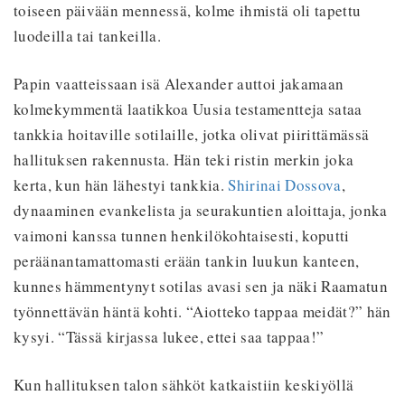
toiseen päivään mennessä, kolme ihmistä oli tapettu
luodeilla tai tankeilla.
Papin vaatteissaan isä Alexander auttoi jakamaan
kolmekymmentä laatikkoa Uusia testamentteja sataa
tankkia hoitaville sotilaille, jotka olivat piirittämässä
hallituksen rakennusta. Hän teki ristin merkin joka
kerta, kun hän lähestyi tankkia.
Shirinai Dossova
,
dynaaminen evankelista ja seurakuntien aloittaja, jonka
vaimoni kanssa tunnen henkilökohtaisesti, koputti
peräänantamattomasti erään tankin luukun kanteen,
kunnes hämmentynyt sotilas avasi sen ja näki Raamatun
työnnettävän häntä kohti. “Aiotteko tappaa meidät?” hän
kysyi. “Tässä kirjassa lukee, ettei saa tappaa!”
Kun hallituksen talon sähköt katkaistiin keskiyöllä