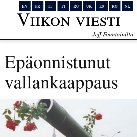
EN
FR
IT
FI
RU
UK
ES
RO
NL
Viikon viesti
Jeff Fountainilta
Epäonnistunut
vallankaappaus