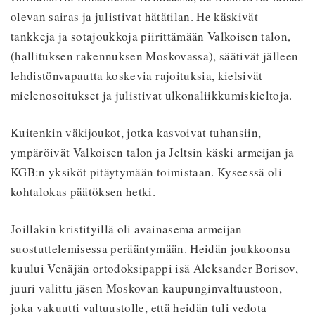
olevan sairas ja julistivat hätätilan. He käskivät
tankkeja ja sotajoukkoja piirittämään Valkoisen talon,
(hallituksen rakennuksen Moskovassa), säätivät jälleen
lehdistönvapautta koskevia rajoituksia, kielsivät
mielenosoitukset ja julistivat ulkonaliikkumiskieltoja.
Kuitenkin väkijoukot, jotka kasvoivat tuhansiin,
ympäröivät Valkoisen talon ja Jeltsin käski armeijan ja
KGB:n yksiköt pitäytymään toimistaan. Kyseessä oli
kohtalokas päätöksen hetki.
Joillakin kristityillä oli avainasema armeijan
suostuttelemisessa perääntymään. Heidän joukkoonsa
kuului Venäjän ortodoksipappi isä Aleksander Borisov,
juuri valittu jäsen Moskovan kaupunginvaltuustoon,
joka vakuutti valtuustolle, että heidän tuli vedota