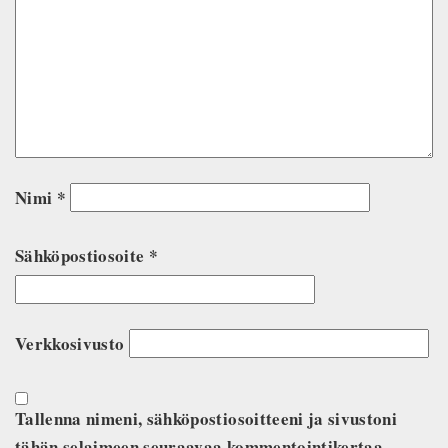
Nimi
*
Sähköpostiosoite
*
Verkkosivusto
Tallenna nimeni, sähköpostiosoitteeni ja sivustoni
tähän selaimeen seuraavaa kommentointikertaa