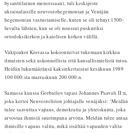
bysanttilainen menoissaan), tuli keskipiste
ukrainalaisille neuvostohegemonian ja Venäjän
hegemonian vastustamiselle, kuten se oli tehnyt 1500-
luvulta lähtien, kun se oli noussut puskuriksi
ortodoksikirkon ja katolisen kirkon välillä.
Väkijoukot Kiovassa kokoontuivat tukemaan kirkkoa
ilmaisten sekä uskonnollista että kansallismielistä intoa.
Heidän lukumääränsä kaksinkertaistui kesäkuun 1989
100 000:sta marraskuun 200 000:n.
Samassa kuussa Gorbatšov tapasi Johannes Paavali II:n,
joka kertoi Neuvostoliiton johtajalle venäjäksi: ‘Meidän
tulee saavuttaa vapaus, demokratia ja yhteiskunta, joka
arvostaa ihmisiä suurimpana arvona. Meidän tulee antaa
ihmisille vapaus valita, mikä sisältää vapauden valita