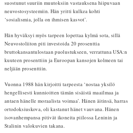
suostunut suuriin muutoksiin vastauksena hiipuvaan
neuvostosysteemiin. Hän yritti kulkea kohti
‘sosialismia, jolla on ihmisen kasvot’.
Hän hyväksyi myös tarpeen lopettaa kylmä sota, sillä
Neuvostoliiton piti investoida 20 prosenttia
bruttokansantulostaan puolustukseen, verrattuna USA:n
kuuteen prosenttiin ja Euroopan kansojen kolmeen tai
neljään prosenttiin.
Vuonna 1988 hän kirjoitti tarpeesta ‘nostaa yksilö
hengellisesti kunnioitten tämän sisäistä maailmaa ja
antaen hänelle moraalista voimaa’. Hänen äitinsä, harras
ortodoksiuskova, oli kastanut hänet vauvana. Hänen
isovanhempansa pitivät ikoneita piilossa Leninin ja
Stalinin valokuvien takana.