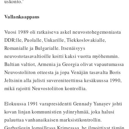
uskonto.’
Vallankaappaus
Vuosi 1989 oli ratkaiseva askel neuvostohegemoniasta
DDR:lle, Puolalle, Unkarille, Tšekkoslovakialle,
Romanialle ja Bulgarialle. Itsenäisyys
neuvostotasavaltioille koitti kaksi vuotta myöhemmin.
Baltian valtiot, Armenia ja Georgia olivat vapautumassa
Neuvostoliiton otteesta ja jopa Venäjän tasavalta Boris
Jeltsinin alla julisti suvereniteettinsa kesäkuussa 1990,
mikä rajoitti Neuvostoliiton kontrollia.
Elokuussa 1991 varapresidentti Gennady Yanayev johti
kovan linjan kommunistien ydinryhmää, joka halusi
palauttaa vanhanaikaisen marksistikontrollin.
Gorbatšovin lomaillessa Krimeassa, he ilmoittivat tämän