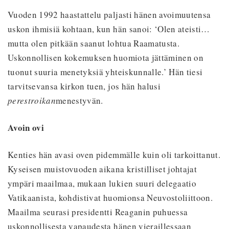
Vuoden 1992 haastattelu paljasti hänen avoimuutensa
uskon ihmisiä kohtaan, kun hän sanoi: ‘Olen ateisti…
mutta olen pitkään saanut lohtua Raamatusta.
Uskonnollisen kokemuksen huomiota jättäminen on
tuonut suuria menetyksiä yhteiskunnalle.’ Hän tiesi
tarvitsevansa kirkon tuen, jos hän halusi
perestroikan
menestyvän.
Avoin ovi
Kenties hän avasi oven pidemmälle kuin oli tarkoittanut.
Kyseisen muistovuoden aikana kristilliset johtajat
ympäri maailmaa, mukaan lukien suuri delegaatio
Vatikaanista, kohdistivat huomionsa Neuvostoliittoon.
Maailma seurasi presidentti Reaganin puhuessa
uskonnollisesta vapaudesta hänen vieraillessaan