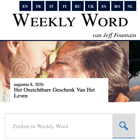
EN
FR
IT
FI
RU
UK
ES
RO
NL
Weekly Word
van Jeff Fountain
augustus 1, 2026
Een zeldzame kosmische delicatesse