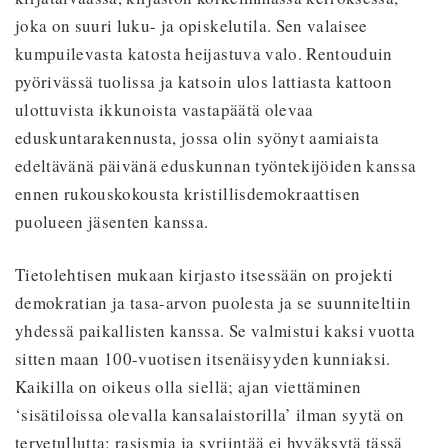
joka on suuri luku- ja opiskelutila. Sen valaisee
kumpuilevasta katosta heijastuva valo. Rentouduin
pyörivässä tuolissa ja katsoin ulos lattiasta kattoon
ulottuvista ikkunoista vastapäätä olevaa
eduskuntarakennusta, jossa olin syönyt aamiaista
edeltävänä päivänä eduskunnan työntekijöiden kanssa
ennen rukouskokousta kristillisdemokraattisen
puolueen jäsenten kanssa.
Tietolehtisen mukaan kirjasto itsessään on projekti
demokratian ja tasa-arvon puolesta ja se suunniteltiin
yhdessä paikallisten kanssa. Se valmistui kaksi vuotta
sitten maan 100-vuotisen itsenäisyyden kunniaksi.
Kaikilla on oikeus olla siellä; ajan viettäminen
‘sisätiloissa olevalla kansalaistorilla’ ilman syytä on
tervetullutta; rasismia ja syrjintää ei hyväksytä tässä