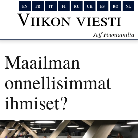
EN
FR
IT
FI
RU
UK
ES
RO
NL
Viikon viesti
Jeff Fountainilta
Maailman
onnellisimmat
ihmiset?