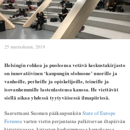
25 marraskuun, 2019
Helsingin rohkea ja puoleensa vetävä keskustakirjasto
on innovatiivinen ‘kaupungin olohuone’ nuorille ja
vanhoille, perheille ja opiskelijoille, teineille ja
isovanhemmille lastenlastensa kanssa. He viettävät
siellä aikaa yhdessä tyytyväisessä ilmapiirissä.
Saavuttuani Suomen pääkaupunkiin
State of Europe
Forumia
varten vietin perjantaina palkitsevan iltapäivän
kirjataivaassa, kirjaston korkeimmassa kerroksessa,