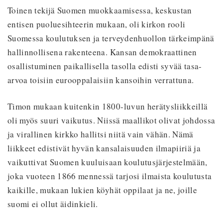
Toinen tekijä Suomen muokkaamisessa, keskustan
entisen puoluesihteerin mukaan, oli kirkon rooli
Suomessa koulutuksen ja terveydenhuollon tärkeimpänä
hallinnollisena rakenteena. Kansan demokraattinen
osallistuminen paikallisella tasolla edisti syvää tasa-
arvoa toisiin eurooppalaisiin kansoihin verrattuna.
Timon mukaan kuitenkin 1800-luvun herätysliikkeillä
oli myös suuri vaikutus. Niissä maallikot olivat johdossa
ja virallinen kirkko hallitsi niitä vain vähän. Nämä
liikkeet edistivät hyvän kansalaisuuden ilmapiiriä ja
vaikuttivat Suomen kuuluisaan koulutusjärjestelmään,
joka vuoteen 1866 mennessä tarjosi ilmaista koulutusta
kaikille, mukaan lukien köyhät oppilaat ja ne, joille
suomi ei ollut äidinkieli.