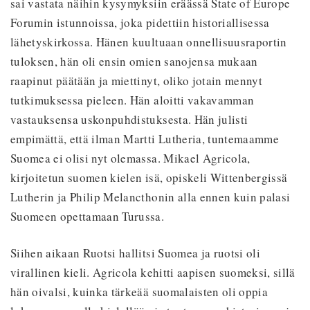
sai vastata näihin kysymyksiin eräässä State of Europe
Forumin istunnoissa, joka pidettiin historiallisessa
lähetyskirkossa. Hänen kuultuaan onnellisuusraportin
tuloksen, hän oli ensin omien sanojensa mukaan
raapinut päätään ja miettinyt, oliko jotain mennyt
tutkimuksessa pieleen. Hän aloitti vakavamman
vastauksensa uskonpuhdistuksesta. Hän julisti
empimättä, että ilman Martti Lutheria, tuntemaamme
Suomea ei olisi nyt olemassa. Mikael Agricola,
kirjoitetun suomen kielen isä, opiskeli Wittenbergissä
Lutherin ja Philip Melancthonin alla ennen kuin palasi
Suomeen opettamaan Turussa.
Siihen aikaan Ruotsi hallitsi Suomea ja ruotsi oli
virallinen kieli. Agricola kehitti aapisen suomeksi, sillä
hän oivalsi, kuinka tärkeää suomalaisten oli oppia