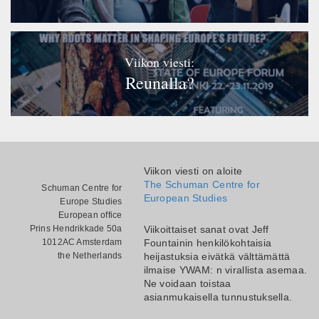
Viikon viesti:
Reunalla?
Viikon viesti on aloite
The Schuman Centre for
Schuman Centre for
European Studies
Europe Studies
European office
Prins Hendrikkade 50a
Viikoittaiset sanat ovat Jeff
1012AC Amsterdam
Fountainin henkilökohtaisia
the Netherlands
heijastuksia eivätkä välttämättä
ilmaise YWAM: n virallista asemaa.
Ne voidaan toistaa
asianmukaisella tunnustuksella.