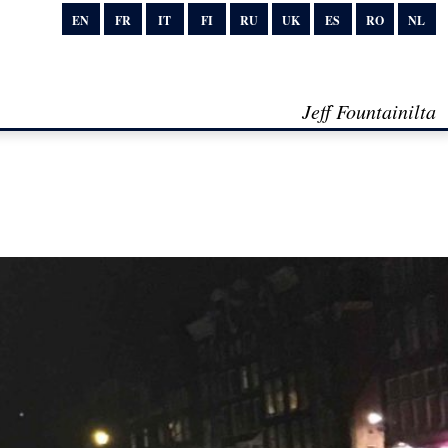
EN
FR
IT
FI
RU
UK
ES
RO
NL
Jeff Fountainilta