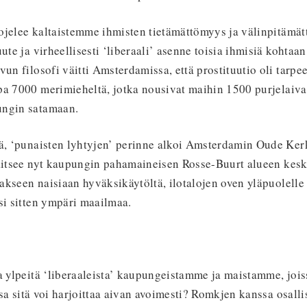
ojelee kaltaistemme ihmisten tietämättömyys ja välinpitäm
ute ja virheellisesti ‘liberaali’ asenne toisia ihmisiä kohtaan
vun filosofi väitti Amsterdamissa, että prostituutio oli tarp
a 7000 merimieheltä, jotka nousivat maihin 1500 purjelaivalt
ungin satamaan.
lä, ‘punaisten lyhtyjen’ perinne alkoi Amsterdamin Oude Ker
jaitsee nyt kaupungin pahamaineisen Rosse-Buurt alueen kesk
llakseen naisiaan hyväksikäytöltä, ilotalojen oven yläpuolelle 
si sitten ympäri maailmaa.
a ylpeitä ‘liberaaleista’ kaupungeistamme ja maistamme, joi
oissa sitä voi harjoittaa aivan avoimesti? Romkjen kanssa osal