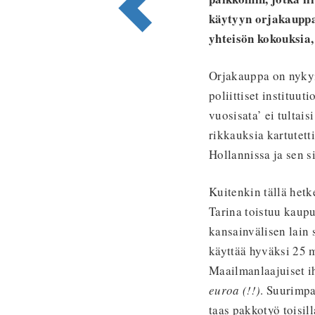
käytyyn orjakauppa
yhteisön kokouksia,
Orjakauppa on nykyis
poliittiset instituu
vuosisata’ ei tultai
rikkauksia kartutetti
Hollannissa ja sen s
Kuitenkin tällä het
Tarina toistuu kaup
kansainvälisen lain
käyttää hyväksi 25 m
Maailmanlaajuiset ih
euroa (!!)
. Suurimpa
taas pakkotyö toisill