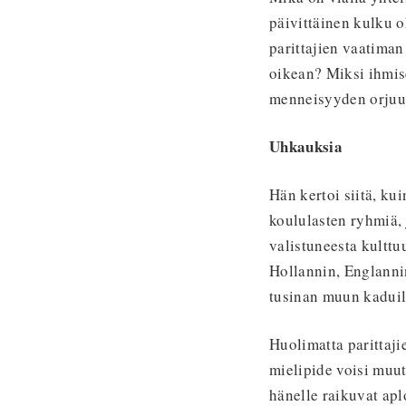
päivittäinen kulku o
parittajien vaatiman
oikean? Miksi ihmis
menneisyyden orjuu
Uhkauksia
Hän kertoi siitä, ku
koululasten ryhmiä, 
valistuneesta kulttu
Hollannin, Englannin
tusinan muun kaduil
Huolimatta parittaji
mielipide voisi muut
hänelle raikuvat apl