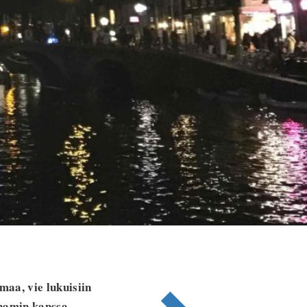
maa, vie lukuisiin
inamin kanssa