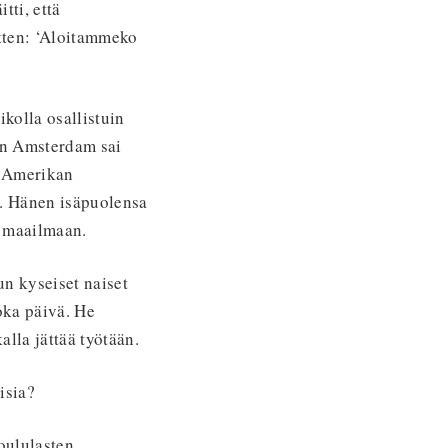
tti, että
itten: ‘Aloitammeko
kolla osallistuin
kin Amsterdam sai
, Amerikan
a. Hänen isäpuolensa
n maailmaan.
un kyseiset naiset
oka päivä. He
lla jättää työtään.
isia?
koululasten