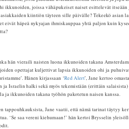
hi ikkunoiden, joissa vähäpukeiset naiset esittelevät itseään 
 asiakkaiden kiintiön täyteen sille päivälle? Tekeekö asian la
et eivät häpeä nykyajan ihmiskauppaa yhtä paljon kuin kyse
tta?
inka hän vieraili naisten luona ikkunoiden takana Amsterdami
joiden opettajat kuljettivat lapsia ikkunoiden ohi ja puhuiva
uristamme’. Hänen kirjassaan ‘
Red Alert
’, Jane kertoo omast
 ja Israelin halki sekä myös tekemistään (erittäin salaisista)
la ja ikkunoiden takana työhön pakotetun naisen kanssa.
en tappouhkauksista, Jane vaatii, että nämä tarinat täytyy ker
tua. ‘Se saa vereni kiehumaan!’ hän kertoi Brysselin yleisöll
odit.