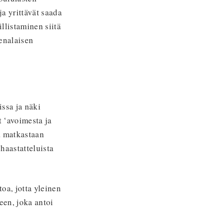
ja yrittävät saada
illistaminen siitä
enalaisen
ssa ja näki
t ‘avoimesta ja
a matkastaan
 haastatteluista
toa, jotta yleinen
een, joka antoi