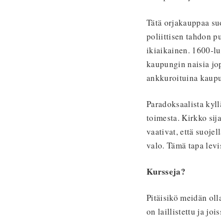
Tätä orjakauppaa su
poliittisen tahdon pu
ikiaikainen. 1600-lu
kaupungin naisia jop
ankkuroituina kaup
Paradoksaalista kyl
toimesta. Kirkko si
vaativat, että suoje
valo. Tämä tapa levi
Kursseja?
Pitäisikö meidän oll
on laillistettu ja j