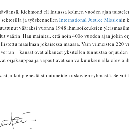
ehtäväänsä, Richmond eli Intiassa kolmen vuoden ajan taiste
 sektorilla ja työskennellen
International Justice Mission
in 
 muuttunut vääräksi vuonna 1948 ihmisoikeuksien yleismaailm
llut väärin. Hän mainitsi, että noin 400o vuoden ajan jokin o
laillistettu maailman jokaisessa maassa. Vain viimeisten 220 
verran – kansat ovat alkaneet yksitellen tunnustaa orjuuden 
tavat orjakauppaa ja vapauttavat sen vaikutuksen alla olevia i
äsi, alkoi pienestä sitoutuneiden uskovien ryhmästä. Se voi 