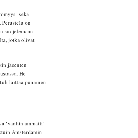
ättömyys sekä
. Perustelu on
een suojelemaan
a, jotka olivat
kin jäsenten
ustassa. He
tuli laittaa punainen
ssa ‘vanhin ammatti’
listuin Amsterdamin