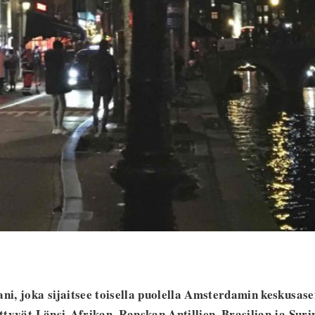
ani, joka sijaitsee toisella puolella Amsterdamin keskusase
iittyvät Länsi-Afrikan, Ranskan Antillien, Brasilian ja Sur