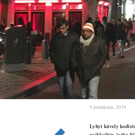
9 joulukuun, 2019
Lyhyt kävely kodist
paikkoihin, jotka l