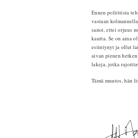
Ennen poliittista t
vastaan kolmannella
sanoi, ettei orjuus
kautta. Se on aina o
esiintynyt ja ollut 
aivan pienen hetken 
lakeja, jotka rajoit
Tämä muutos, hän lis