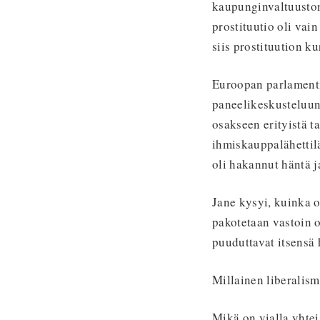
kaupunginvaltuuston 
prostituutio oli vai
siis prostituution ku
Euroopan parlamentin
paneelikeskusteluun,
osakseen erityistä 
ihmiskauppalähettil
oli hakannut häntä j
Jane kysyi, kuinka o
pakotetaan vastoin 
puuduttavat itsensä 
Millainen liberalism
Mikä on vialla yhtei