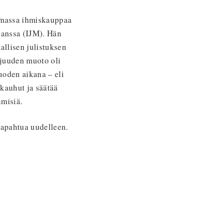
lemassa ihmiskauppaa
kanssa (IJM). Hän
allisen julistuksen
rjuuden muoto oli
vuoden aikana – eli
kauhut ja säätää
hmisiä.
tapahtua uudelleen.