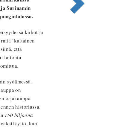
 ja Surinamin
upungintalossa.
eisyydessä kirkot ja
termiä ‘kultainen
siinä, että
t laitonta
uomittua.
amin sydämessä.
kauppa on
nen orjakauppa
 ennen historiassa.
in
150 biljoona
yväksikäyttö, kun