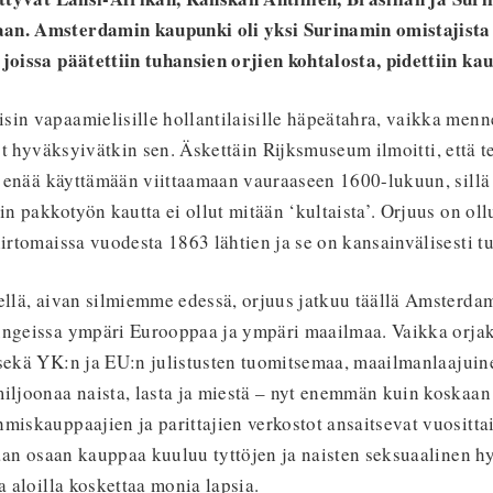
an. Amsterdamin kaupunki oli yksi Surinamin omistajista
 joissa päätettiin tuhansien orjien kohtalosta, pidettiin ka
in vapaamielisille hollantilaisille häpeätahra, vaikka menn
tiot hyväksyivätkin sen. Äskettäin Rijksmuseum
ilmoitti, että 
si enää käyttämään viittaamaan vauraaseen 1600-lukuun, sillä 
in pakkotyön kautta ei ollut mitään ‘kultaista’. Orjuus on ollu
iirtomaissa vuodesta 1863 lähtien ja se on kansainvälisesti t
kellä, aivan silmiemme edessä, orjuus jatkuu täällä Amsterd
ungeissa ympäri Eurooppaa ja ympäri maailmaa. Vaikka orja
 sekä YK:n ja EU:n julistusten tuomitsemaa, maailmanlaajui
iljoonaa naista, lasta ja miestä – nyt enemmän kuin koskaan
miskauppaajien ja parittajien verkostot ansaitsevat vuositta
an osaan kauppaa kuuluu tyttöjen ja naisten seksuaalinen h
a aloilla koskettaa monia lapsia.