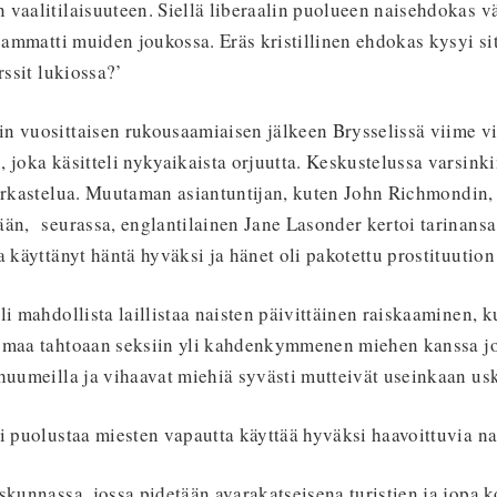
vaalitilaisuuteen. Siellä liberaalin puolueen naisehdokas väi
n ammatti muiden joukossa. Eräs kristillinen ehdokas kysyi s
rssit lukiossa?’
 vuosittaisen rukousaamiaisen jälkeen Brysselissä viime vii
 joka käsitteli nykyaikaista orjuutta. Keskustelussa varsin
tarkastelua. Muutaman asiantuntijan, kuten John Richmondin
ään, seurassa, englantilainen Jane Lasonder kertoi tarinans
a käyttänyt häntä hyväksi ja hänet oli pakotettu prostituutio
li mahdollista laillistaa naisten päivittäinen raiskaaminen, k
omaa tahtoaan seksiin yli kahdenkymmenen miehen kanssa j
huumeilla ja vihaavat miehiä syvästi mutteivät useinkaan uska
i puolustaa miesten vapautta käyttää hyväksi haavoittuvia na
skunnassa, jossa pidetään avarakatseisena turistien ja jopa 