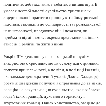
політичних дебатах, аніж в дебатах з питань віри. В
умовах нестабільності суспільства християнські
лідери повинні прагнути пропонувати йому розумні
підстави, закликати до солідарності та громадянської
налаштованості, продовжує він, і показати, як
приймати відмінності, зокрема представників інших
етносів і релігій, та жити з ними.
Ульріх Шмідель описує, як німецький популізм
використовує християнство як основу для отримання
почуття приналежності, а не віри, в політиці ізоляції,
яка заважає демократичній участі. Джоел Халлдорф
розуміє шведський популізм як прагнення до зв’язків,
реакцію на секуляризацію суспільства, яка позбавляє
людей їхніх традицій, духовного горизонту і
згуртованих громад. Однак християнство, зведене до