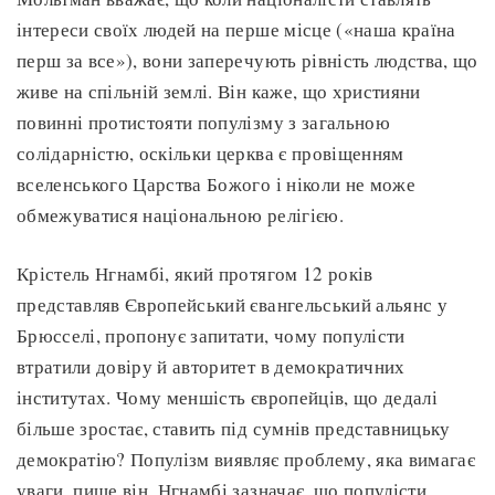
інтереси своїх людей на перше місце («наша країна
перш за все»), вони заперечують рівність людства, що
живе на спільній землі. Він каже, що християни
повинні протистояти популізму з загальною
солідарністю, оскільки церква є провіщенням
вселенського Царства Божого і ніколи не може
обмежуватися національною релігією.
Крістель Нгнамбі, який протягом 12 років
представляв Європейський євангельський альянс у
Брюсселі, пропонує запитати, чому популісти
втратили довіру й авторитет в демократичних
інститутах. Чому меншість європейців, що дедалі
більше зростає, ставить під сумнів представницьку
демократію? Популізм виявляє проблему, яка вимагає
уваги, пише він. Нгнамбі зазначає, що популісти