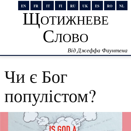
EN
FR
IT
FI
RU
UK
ES
RO
NL
Щотижневе
Слово
Від Джеффа Фаунтена
Чи є Бог
популістом?