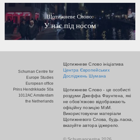
Щотижневе Слово:
У нас під носом
Щотижневе Слово ініціатива
Центра Європейських
Schuman Centre for
Досліджень Шумана
Europe Studies
European office
Prins Hendrikkade 50a
Щотижневе Слово - це особисті
1012AC Amsterdam
роздуми Джеффа Фаунтена, які
the Netherlands
не обов’язково відображають
офіційну позицію МзМ.
Використовуючи матеріали
Щотижневого Слова, будь ласка,
вказуйте автора іджерело.
© Schumancentre 2026