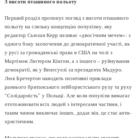
З висоти пташиного польоту
Перший розділ пропонує погляд з висоти пташиного
польоту на слизьку концепцію популізму, яку
редактор Сьюзан Керр називає «двосічним мечем»: з
одного боку заохочення до демократичної участі, як
у русі за громадянські права в США на чолі з
Мартіном Лютером Кінгом, а з іншого – руйнування
демократії, як у Венесуелі за президента Мадуро.
Люк Бретертон наводить позитивні приклади
раннього британського лейбористського руху та руху
“Солідарність” у Польщі. Але коли популізм вимагає
ототожнювати всіх людей з інтересами частини, і
таким чином виключає інших, додає він, це стає анти-
христичним.
Мольтман вважає, що коли націоналісти ставлять