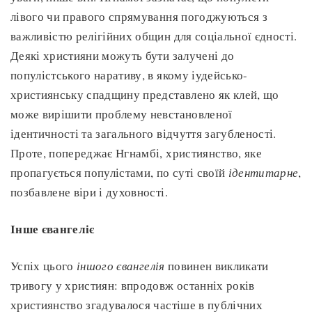
лівого чи правого спрямування погоджуються з
важливістю релігійних общин для соціальної єдності.
Деякі християни можуть бути залучені до
популістського наративу, в якому іудейсько-
християнську спадщину представлено як клей, що
може вирішити проблему невстановленої
ідентичності та загального відчуття загубленості.
Проте, попереджає Нгнамбі, християнство, яке
пропагується популістами, по суті своїй
ідентитарне
,
позбавлене віри і духовності.
Інше євангеліє
Успіх цього
іншого євангелія
повинен викликати
тривогу у християн: впродовж останніх років
християнство згадувалося частіше в публічних