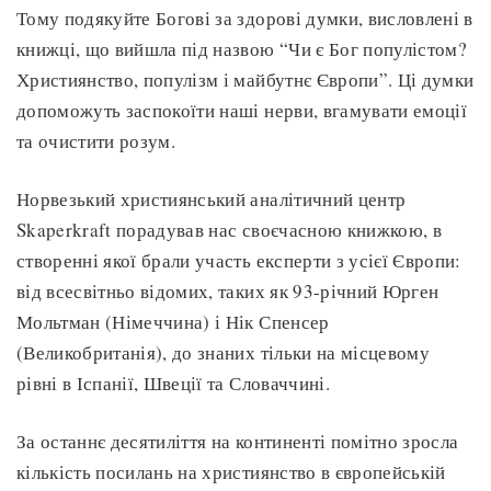
Тому подякуйте Богові за здорові думки, висловлені в
книжці, що вийшла під назвою “Чи є Бог популістом?
Християнство, популізм і майбутнє Європи”. Ці думки
допоможуть заспокоїти наші нерви, вгамувати емоції
та очистити розум.
Норвезький християнський аналітичний центр
Skaperkraft порадував нас своєчасною книжкою, в
створенні якої брали участь експерти з усієї Європи:
від всесвітньо відомих, таких як 93-річний Юрген
Мольтман (Німеччина) і Нік Спенсер
(Великобританія), до знаних тільки на місцевому
рівні в Іспанії, Швеції та Словаччині.
За останнє десятиліття на континенті помітно зросла
кількість посилань на християнство в європейській