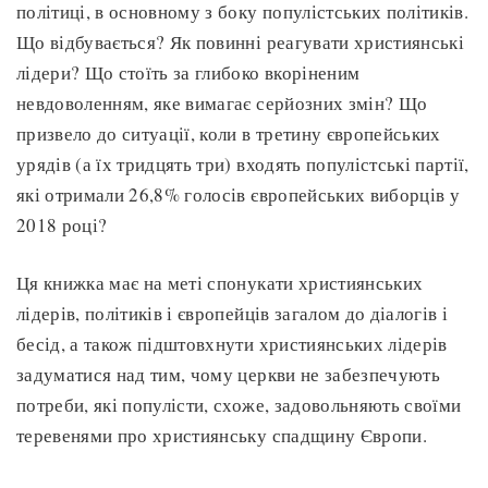
політиці, в основному з боку популістських політиків.
Що відбувається? Як повинні реагувати християнські
лідери? Що стоїть за глибоко вкоріненим
невдоволенням, яке вимагає серйозних змін? Що
призвело до ситуації, коли в третину європейських
урядів (а їх тридцять три) входять популістські партії,
які отримали 26,8% голосів європейських виборців у
2018 році?
Ця книжка має на меті спонукати християнських
лідерів, політиків і європейців загалом до діалогів і
бесід, а також підштовхнути християнських лідерів
задуматися над тим, чому церкви не забезпечують
потреби, які популісти, схоже, задовольняють своїми
теревенями про християнську спадщину Європи.