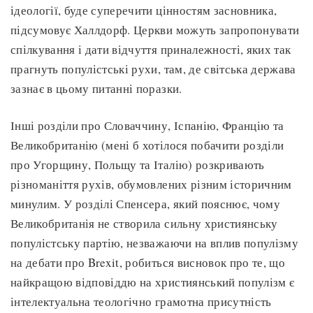
ідеології, буде суперечити цінностям засновника,
підсумовує Халлдорф. Церкви можуть запропонувати
спілкування і дати відчуття приналежності, яких так
прагнуть популістські рухи, там, де світська держава
зазнає в цьому питанні поразки.
Інші розділи про Словаччину, Іспанію, Францію та
Великобританію (мені б хотілося побачити розділи
про Угорщину, Польщу та Італію) розкривають
різноманіття рухів, обумовлених різним історичним
минулим. У розділі Спенсера, який пояснює, чому
Великобританія не створила сильну християнську
популістську партію, незважаючи на вплив популізму
на дебати про Brexit, робиться висновок про те, що
найкращою відповіддю на християнський популізм є
інтелектуальна теологічно грамотна присутність