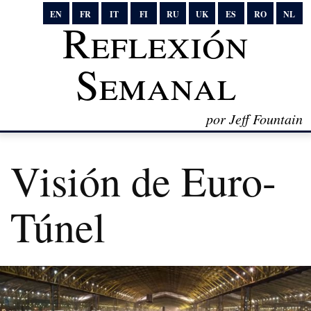
EN
FR
IT
FI
RU
UK
ES
RO
NL
Reflexión
Semanal
por Jeff Fountain
Visión de Euro-
Túnel