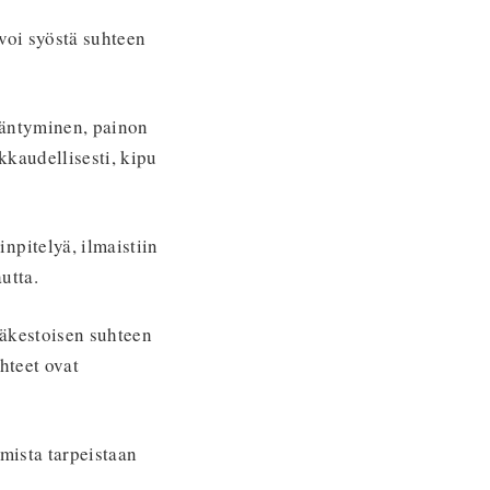
voi syöstä suhteen
ääntyminen, painon
akkaudellisesti, kipu
npitelyä, ilmaistiin
utta.
käkestoisen suhteen
hteet ovat
mista tarpeistaan