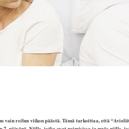
 vain reilun viikon päästä. Tämä tarkoittaa, että “Aviolii
 7. päivänä. Niille, jotka ovat naimisissa ja myös niille, j