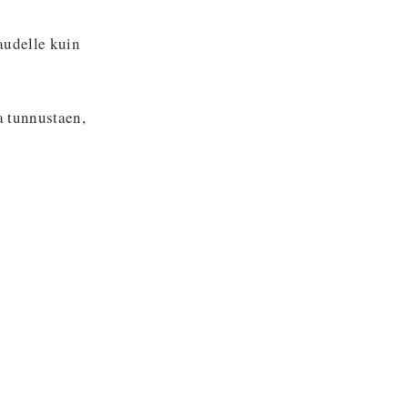
audelle kuin
a tunnustaen,