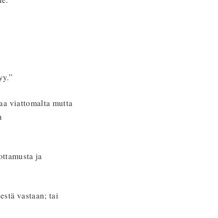
yy.”
aa viattomalta mutta
n
ottamusta ja
estä vastaan; tai