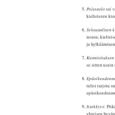
Poissaolo tai v
kielteiseen kie
Seksuaalisen 
nousu, kielteise
ja hylkääminen
Kunnioituksen
se sitten usein
Epäoikeudenm
tulisi tarjota
epäoikeudenmuk
Itsekkyys:
Pitk
yhteisen hyvän