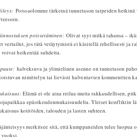
iileys:
Poissaolomme tärkeinä tunnetason tarpeiden hetkinä 
rteeseen.
kiinnostuksen poisvetäminen:
Olivat syyt mitkä tahansa – ik
t vertailut, jos tätä vetäytymistä ei käsitellä rehellisesti ja r
 voivat heikentää suhdetta.
 puute:
halveksuva ja ylimielinen asenne on tunnetason pahoi
 toistuvan nimittelyn tai lievästi halventavien kommenttien ka
ukaisuus:
Elämä ei ole aina reilua mutta rakkaudellisen, pit
 suojapaikkaa epäoikeudenmukaisuudelta. Yleiset konfliktin lä
aisuus kotitöiden, talouden ja lasten suhteen.
äjänteisyys merkitsee sitä, että kumppaneiden tulee luopua o
 vuoksi.