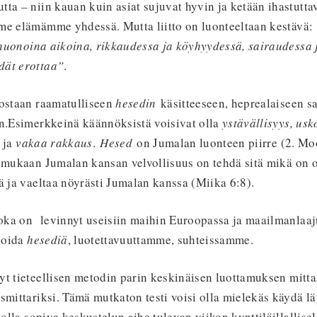
ta – niin kauan kuin asiat sujuvat hyvin ja ketään ihastutta
me elämämme yhdessä. Mutta liitto on luonteeltaan kestävä:
huonoina aikoina, rikkaudessa ja köyhyydessä, sairaudessa 
dät erottaa”
.
rostaan raamatulliseen
hesedin
käsitteeseen, heprealaiseen s
in.Esimerkkeinä käännöksistä voisivat olla
ystävällisyys, usk
s
ja
vakaa rakkaus
.
Hesed
on Jumalan luonteen piirre (2. Mo
 mukaan Jumalan kansan velvollisuus on tehdä sitä mikä on o
ä ja vaeltaa nöyrästi Jumalan kanssa (Miika 6:8).
joka on levinnyt useisiin maihin Euroopassa ja maailmanlaaju
ioida
hesediä
, luotettavuuttamme, suhteissamme.
yt tieteellisen metodin parin keskinäisen luottamuksen mitt
smittariksi. Tämä mutkaton testi voisi olla mielekäs käydä l
 olla sopiva keskustelun aihe tulevan viikon kynttiläillallisel