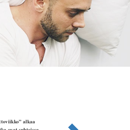
ttoviikko” alkaa
otka ovat suhteissa