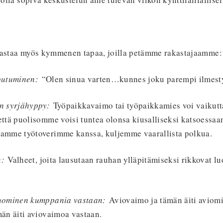
jastaa myös kymmenen tapaa, joilla petämme rakastajaamme:
toutuminen:
“Olen sinua varten…kunnes joku parempi ilmest
en syrjähyppy:
Työpaikkavaimo tai työpaikkamies voi vaikutt
että puolisomme voisi tuntea olonsa kiusalliseksi katsoessaa
amme työtoverimme kanssa, kuljemme vaarallista polkua.
n:
Valheet, joita lausutaan rauhan ylläpitämiseksi rikkovat lu
luominen kumppania vastaan:
Aviovaimo ja tämän äiti aviomi
män äiti aviovaimoa vastaan.