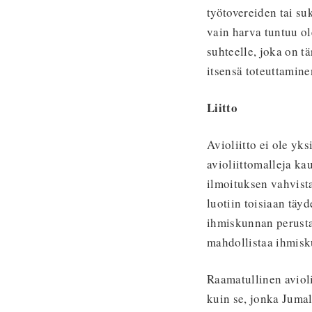
työtovereiden tai su
vain harva tuntuu ol
suhteelle, joka on t
itsensä toteuttamine
Liitto
Avioliitto ei ole yks
avioliittomalleja ka
ilmoituksen vahvist
luotiin toisiaan täy
ihmiskunnan perusta
mahdollistaa ihmisk
Raamatullinen avioli
kuin se, jonka Jumal