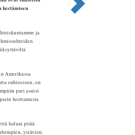
n kestämisen
 yhteiskuntamme ja
 ihmissuhteiden
äksyttäviltä
aan Amerikassa
atta suhteeseen, on
empään pari asuisi
parin luottamusta
että haluat pitää
nhempien, ystävien,