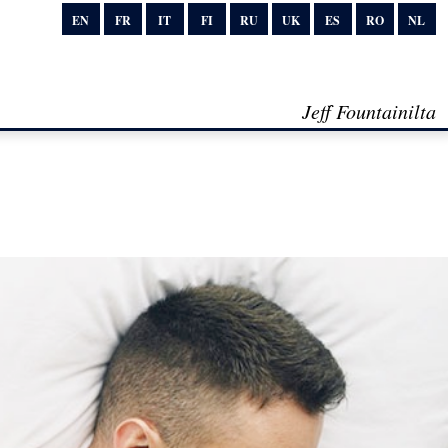
EN
FR
IT
FI
RU
UK
ES
RO
NL
Jeff Fountainilta