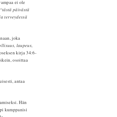
vampaa ei ole
“tästä päivästä
ja terveydessä
anaan, joka
ollisuus, laupeus,
oseksen kirja 34:6-
ikein, osoittaa
isesti, antaa
aamiseksi. Hän
äpi kumppanisi
le.