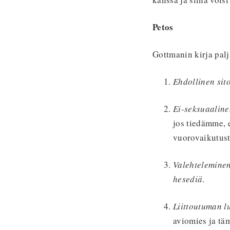
Petos
Gottmanin kirja pal
Ehdollinen si
Ei-seksuaalin
jos tiedämme, 
vuorovaikutust
Valehtelemine
hesediä
.
Liittoutuman 
aviomies ja tä