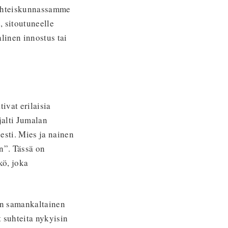
” yhteiskunnassamme
, sitoutuneelle
linen innostus tai
tivat erilaisia
jalti Jumalan
sti. Mies ja nainen
n”. Tässä on
kö, joka
 on samankaltainen
 suhteita nykyisin