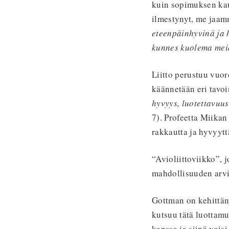
kuin sopimuksen kaut
ilmestynyt, me jaam
eteenpäin
hyvinä ja 
kunnes kuolema mei
Liitto perustuu vuo
käännetään eri tavo
hyvyys, luotettavuu
7). Profeetta Miikan
rakkautta ja hyvyytt
“Avioliittoviikko”, 
mahdollisuuden arv
Gottman on kehittän
kutsuu tätä luottamu
kanssa ja siinä voisi