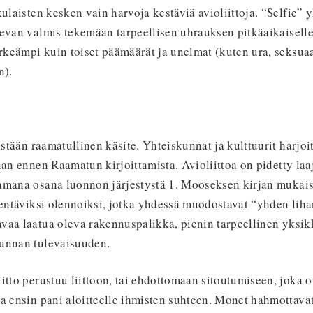
kulaisten kesken vain harvoja kestäviä avioliittoja. “Selfie
evan valmis tekemään tarpeellisen uhrauksen pitkäaikaiselle
ärkeämpi kuin toiset päämäärät ja unelmat (kuten ura, seksuaa
n).
istään raamatullinen käsite. Yhteiskunnat ja kulttuurit harjoit
uan ennen Raamatun kirjoittamista. Avioliittoa on pidetty laa
amana osana luonnon järjestystä 1. Mooseksen kirjan mukaise
dentäviksi olennoiksi, jotka yhdessä muodostavat “yhden liha
vaa laatua oleva rakennuspalikka, pienin tarpeellinen yksik
unnan tulevaisuuden.
itto perustuu liittoon, tai ehdottomaan sitoutumiseen, joka
a ensin pani aloitteelle ihmisten suhteen. Monet hahmottavat