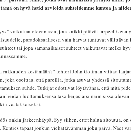
, tämä on hyvä hetki arvioida suhteidemme kuntoa ja niide
yys” vaikuttaa olevan asia, jota kaikki pitävät tarpeellisena
suudelle, paradoksaalisesti vain harvat tuntuvat välittävän
suhteet tai jopa samanaikaiset suhteet vaikuttavat melko hyv
kunnassamme.
a rakkauden kestämään?” tohtori John Gottman viittaa laaj
, joka osoittaa, että pareilla, jotka asuvat yhdessä sitoutum
tamuksen suhde. Tutkijat odottivat löytävänsä, että mitä pid
än heidän luottamuksensa taso heijastaisi naimisissa olevan 
ikin vastakkaiseksi.
ydös onkin järkeenkäypä. Syy siihen, ettet halua sitoutua, on 
. Kenties tapaat jonkun viehättävämmän joku päivä. Näet va