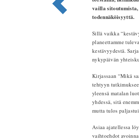
vailla sitoutumista
todennäköisyyttä.
Sillä vaikka “kestäv
planeettamme tulevai
kestävyydestä. Sarja
nykypäivän yhteis
Kirjassaan “Mikä sa
tehtyyn tutkimukseen
yleensä matalan luot
yhdessä, sitä enemm
mutta tulos paljastu
Asiaa ajatellessa lö
vaihtoehdot avoinna