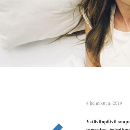
4 helmikuun, 2019
Ystävänpäivä saapuu
torstaina, helmikuun