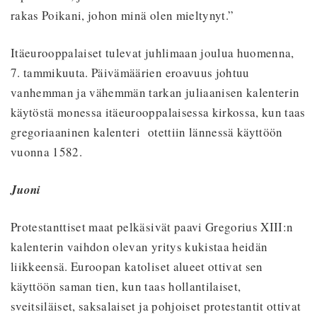
rakas Poikani, johon minä olen mieltynyt.”
Itäeurooppalaiset tulevat juhlimaan joulua huomenna,
7. tammikuuta. Päivämäärien eroavuus johtuu
vanhemman ja vähemmän tarkan juliaanisen kalenterin
käytöstä monessa itäeurooppalaisessa kirkossa, kun taas
gregoriaaninen kalenteri otettiin lännessä käyttöön
vuonna 1582.
Juoni
Protestanttiset maat pelkäsivät paavi Gregorius XIII:n
kalenterin vaihdon olevan yritys kukistaa heidän
liikkeensä. Euroopan katoliset alueet ottivat sen
käyttöön saman tien, kun taas hollantilaiset,
sveitsiläiset, saksalaiset ja pohjoiset protestantit ottivat