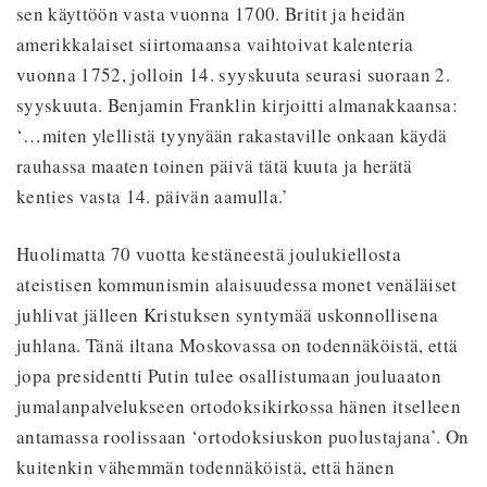
sen käyttöön vasta vuonna 1700. Britit ja heidän
amerikkalaiset siirtomaansa vaihtoivat kalenteria
vuonna 1752, jolloin 14. syyskuuta seurasi suoraan 2.
syyskuuta. Benjamin Franklin kirjoitti almanakkaansa:
‘…miten ylellistä tyynyään rakastaville onkaan käydä
rauhassa maaten toinen päivä tätä kuuta ja herätä
kenties vasta 14. päivän aamulla.’
Huolimatta 70 vuotta kestäneestä joulukiellosta
ateistisen kommunismin alaisuudessa monet venäläiset
juhlivat jälleen Kristuksen syntymää uskonnollisena
juhlana. Tänä iltana Moskovassa on todennäköistä, että
jopa presidentti Putin tulee osallistumaan jouluaaton
jumalanpalvelukseen ortodoksikirkossa hänen itselleen
antamassa
roolissaan ‘ortodoksiuskon puolustajana’. On
kuitenkin vähemmän todennäköistä, että hänen