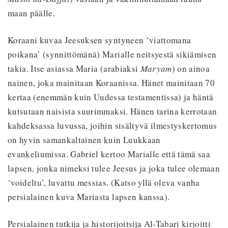
maan päälle.
Koraani kuvaa Jeesuksen syntyneen ‘viattomana
poikana’ (synnittömänä) Marialle neitsyestä sikiämisen
takia. Itse asiassa Maria (arabiaksi
Maryam
) on ainoa
nainen, joka mainitaan Koraanissa. Hänet mainitaan 70
kertaa (enemmän kuin Uudessa testamentissa) ja häntä
kutsutaan naisista suurimmaksi. Hänen tarina kerrotaan
kahdeksassa luvussa, joihin sisältyvä ilmestyskertomus
on hyvin samankaltainen kuin Luukkaan
evankeliumissa. Gabriel kertoo Marialle että tämä saa
lapsen, jonka nimeksi tulee Jeesus ja joka tulee olemaan
‘voideltu’, luvattu messias. (Katso yllä oleva vanha
persialainen kuva Mariasta lapsen kanssa).
Persialainen tutkija ja historijoitsija Al-Tabari kirjoitti