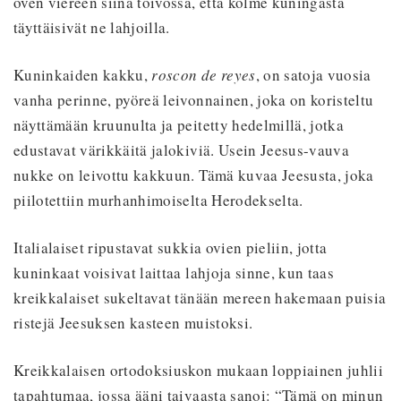
oven viereen siinä toivossa, että kolme kuningasta
täyttäisivät ne lahjoilla.
Kuninkaiden kakku,
roscon de reyes
, on satoja vuosia
vanha perinne, pyöreä leivonnainen, joka on koristeltu
näyttämään kruunulta ja peitetty hedelmillä, jotka
edustavat värikkäitä jalokiviä. Usein Jeesus-vauva
nukke on leivottu kakkuun. Tämä kuvaa Jeesusta, joka
piilotettiin murhanhimoiselta Herodekselta.
Italialaiset ripustavat sukkia ovien pieliin, jotta
kuninkaat voisivat laittaa lahjoja sinne, kun taas
kreikkalaiset sukeltavat tänään mereen hakemaan puisia
ristejä Jeesuksen kasteen muistoksi.
Kreikkalaisen ortodoksiuskon mukaan loppiainen juhlii
tapahtumaa, jossa ääni taivaasta sanoi: “Tämä on minun