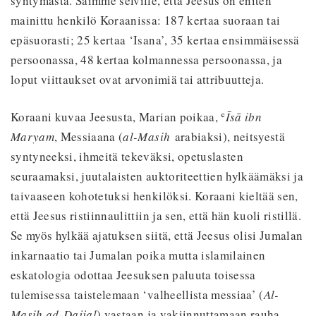
syntymästä. Saimme selville, että Jeesus on eniten
mainittu henkilö Koraanissa: 187 kertaa suoraan tai
epäsuorasti; 25 kertaa ‘Isana’, 35 kertaa ensimmäisessä
persoonassa, 48 kertaa kolmannessa persoonassa, ja
loput viittaukset ovat arvonimiä tai attribuutteja.
Koraani kuvaa Jeesusta, Marian poikaa, ʿ
Īsā ibn
Maryam
, Messiaana (
al-Masih
arabiaksi), neitsyestä
syntyneeksi, ihmeitä tekeväksi, opetuslasten
seuraamaksi, juutalaisten auktoriteettien hylkäämäksi ja
taivaaseen kohotetuksi henkilöksi. Koraani kieltää sen,
että Jeesus ristiinnaulittiin ja sen, että hän kuoli ristillä.
Se myös hylkää ajatuksen siitä, että Jeesus olisi Jumalan
inkarnaatio tai Jumalan poika mutta islamilainen
eskatologia odottaa Jeesuksen paluuta toisessa
tulemisessa taistelemaan ‘valheellista messiaa’ (
Al-
Masih ad-Dajjal
) vastaan ja vakiinnuttamaan rauha