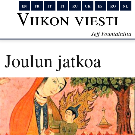
EN
FR
IT
FI
RU
UK
ES
RO
NL
Viikon viesti
Jeff Fountainilta
Joulun jatkoa