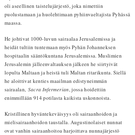
oli aseellinen taistelujärjestö, joka nimettiin
puolustamaan ja huolehtimaan pyhiinvaeltajista Pyhässä
maassa.
He johtivat 1000-luvun sairaalaa Jerusalemissa ja
heidät tultiin tuntemaan myös Pyhän Johanneksen
hospitaalin sääntökuntana Jerusalemissa. Muslimien
Jerusalemin jälleenvaltauksen jälkeen he siirtyivät
lopulta Maltaan ja heistä tuli Maltan ritarikunta. Siellä
he aloittivat kenties maailman edistyneimmän
sairaalan,
Sacra Infermerian
, jossa hoidettiin
enimmillään 914 potilasta kaikista uskonnoista.
Kristillinen hyväntekeväisyys oli sairaanhoidon ja
mielisairaanhoidon taustalla. Augustinolaiset nunnat
ovat vanhin sairaanhoitoa harjoittava nunnajärjestö