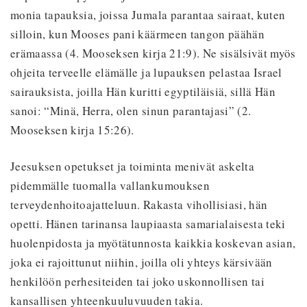
monia tapauksia, joissa Jumala parantaa sairaat, kuten
silloin, kun Mooses pani käärmeen tangon päähän
erämaassa (4. Mooseksen kirja 21:9). Ne sisälsivät myös
ohjeita terveelle elämälle ja lupauksen pelastaa Israel
sairauksista, joilla Hän kuritti egyptiläisiä, sillä Hän
sanoi: “Minä, Herra, olen sinun parantajasi” (2.
Mooseksen kirja 15:26).
Jeesuksen opetukset ja toiminta menivät askelta
pidemmälle tuomalla vallankumouksen
terveydenhoitoajatteluun. Rakasta vihollisiasi, hän
opetti. Hänen tarinansa laupiaasta samarialaisesta teki
huolenpidosta ja myötätunnosta kaikkia koskevan asian,
joka ei rajoittunut niihin, joilla oli yhteys kärsivään
henkilöön perhesiteiden tai joko uskonnollisen tai
kansallisen yhteenkuuluvuuden takia.