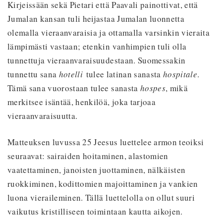
Kirjeissään sekä Pietari että Paavali painottivat, että
Jumalan kansan tuli heijastaa Jumalan luonnetta
olemalla vieraanvaraisia ja ottamalla varsinkin vieraita
lämpimästi vastaan; etenkin vanhimpien tuli olla
tunnettuja vieraanvaraisuudestaan. Suomessakin
tunnettu sana
hotelli
tulee latinan sanasta
hospitale
.
Tämä sana vuorostaan tulee sanasta
hospes
, mikä
merkitsee isäntää, henkilöä, joka tarjoaa
vieraanvaraisuutta.
Matteuksen luvussa 25 Jeesus luettelee armon teoiksi
seuraavat: sairaiden hoitaminen, alastomien
vaatettaminen, janoisten juottaminen, nälkäisten
ruokkiminen, kodittomien majoittaminen ja vankien
luona vieraileminen. Tällä luettelolla on ollut suuri
vaikutus kristilliseen toimintaan kautta aikojen.