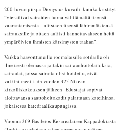
200-luvun piispa Dionysius kuvaili, kuinka kristityt
“vierailivat sairaiden luona välittämättä itsensä
vaarantamisesta…altistaen itsensä lähimmäistensä
sairauksille ja ottaen auliisti kannettavakseen heitä
ympäröivien ihmisten kärsimysten taakan”.
Vaikka haavoittuneille roomalaisille sotilaille oli
ilmeisesti olemassa joitakin sairaanhoitolaitoksia,
sairaalat, joissa sairaita olisi hoidettu, eivät
vakiintuneet kuin vuoden 325 Nikean
kirkolliskokouksen jälkeen. Edustajat sopivat
aloittavansa saattohoitokodit palattuaan koteihinsa,
jokaisessa katedraalikaupungissa.
Vuonna 369 Basileios Kesarealaisen Kappadokiasta
(Turkissa) uskotaan rakentaneen ensimmäisen