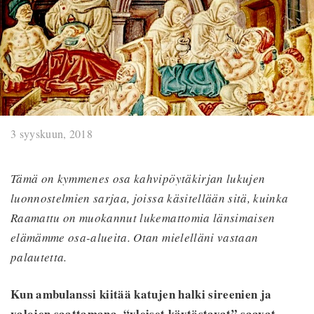
3 syyskuun, 2018
Tämä on kymmenes osa kahvipöytäkirjan lukujen
luonnostelmien sarjaa, joissa käsitellään sitä, kuinka
Raamattu on muokannut lukemattomia länsimaisen
elämämme osa-alueita. Otan mielelläni vastaan
palautetta.
Kun ambulanssi kiitää katujen halki sireenien ja
valojen saattamana, “yleiset käytöstavat” saavat