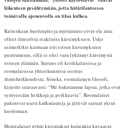
liikenteen pysähtymään, jotta hätätilanteessa
toimivalla ajoneuvolla on tilaa kulkea.
Kuitenkaan huolenpito ja myötätunto eivät ole aina
olleet ilmiselviä reaktioita kärsimykseen. Usko
esimerkiksi karmaan esti toisen kärsimykseen
puuttumisen, sillä se olisi vain lykännyt kärsimystä
toiseen elämään. Sairaus oli kreikkalaisissa ja
roomalaisissa yhteiskunnissa osoitus
ihmisheikkoudesta. Seneka, roomalainen filosofi,
kirjoitti seuraavasti: “Me hukutamme lapsia, jotka ovat
syntyessään heikkoja ja poikkeavia”. Roomalaiset
pakenivat usein kulkutauteja ja jättivät sairaat yksin
kuolemaan.
Heprealaiset pyhät kirjoitukset kuitenkin kuvaavat