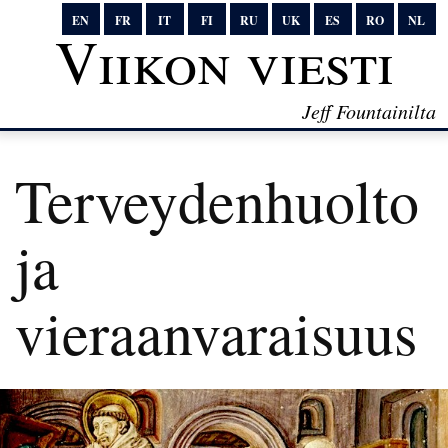
EN
FR
IT
FI
RU
UK
ES
RO
NL
Viikon viesti
Jeff Fountainilta
Terveydenhuolto
ja
vieraanvaraisuus