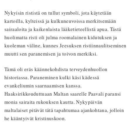
Nykyisin rististä on tullut symboli, jota käytetään
kartoilla, kylteissä ja kulkuneuvoissa merkitsemään
sairaaloita ja kaikenlaista lääketieteellistä apua. Tästä
huolimatta risti oli julma roomalainen kidutuksen ja
kuoleman väline, kunnes Jeesuksen ristiinnaulitseminen
muutti sen paranemisen ja toivon merkiksi.
Tämä oli eräs käännekohdista terveydenhuollon
historiassa. Paraneminen kulki käsi kädessä
evankeliumin saarnaamisen kanssa.
Haaksirikkouduttuaan Maltan saarelle Paavali paransi
monia sairaita rukouksen kautta. Nykypäivän
maltalaiset pitävät tätä tapahtumaa ajankohtana, jolloin
he kääntyivät kristinuskoon.