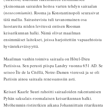
yksinomaan sairaiden hoitoa varten tehdyn sairaalan
(
nosocomiumin
). Rooma ja Konstantinopoli seurasivat
tätä mallia. Sairastuvista tuli tavanomainen osa
luostareita niiden levitessä entisen Rooman
keisarikunnan halki. Nämä olivat maailman
ensimmäiset laitokset, joissa harjoitettiin vapaaehtoista
hyväntekeväisyyttä.
Maailman vanhin toimiva sairaala on Hôtel-Dieu
Pariisissa. Sen perusti piispa Landry vuonna 651 AD. Se
seisoo Île de la Citéllä, Notre-Damen vieressä ja se oli
Pariisin ainoa sairaala renessanssiin asti.
Keisari Kaarle Suuri rahoitti sairaaloiden rakentamisen
Pyhän saksalais-roomalaisen keisarikunnan halki.
Myöhemmin ristiretkien aikana Johanniittain ritarikunta