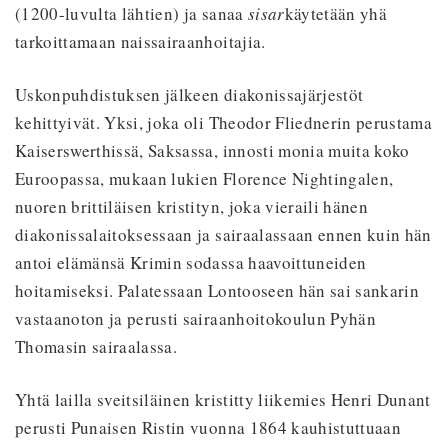
(1200-luvulta lähtien) ja sanaa
sisar
käytetään yhä
tarkoittamaan naissairaanhoitajia.
Uskonpuhdistuksen jälkeen diakonissajärjestöt
kehittyivät. Yksi, joka oli Theodor Fliednerin perustama
Kaiserswerthissä, Saksassa, innosti monia muita koko
Euroopassa, mukaan lukien Florence Nightingalen,
nuoren brittiläisen kristityn, joka vieraili hänen
diakonissalaitoksessaan ja sairaalassaan ennen kuin hän
antoi elämänsä Krimin sodassa haavoittuneiden
hoitamiseksi. Palatessaan Lontooseen hän sai sankarin
vastaanoton ja perusti sairaanhoitokoulun Pyhän
Thomasin sairaalassa.
Yhtä lailla sveitsiläinen kristitty liikemies Henri Dunant
perusti Punaisen Ristin vuonna 1864 kauhistuttuaan