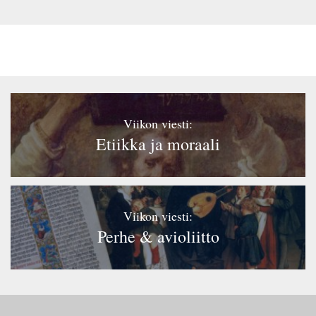
Viikon viesti:
Etiikka ja moraali
Viikon viesti:
Perhe & avioliitto