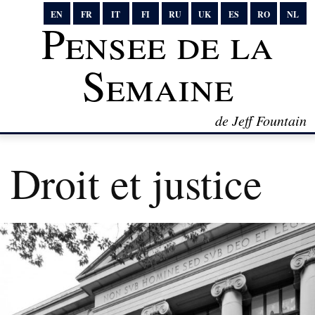
EN
FR
IT
FI
RU
UK
ES
RO
NL
Pensee de la
Semaine
de Jeff Fountain
Droit et justice