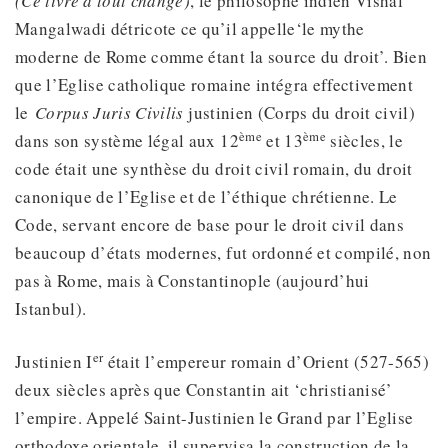
(Ce livre a tout changé)
, le philosophe indien Vishal
Mangalwadi détricote ce qu’il appelle‘le mythe
moderne de Rome comme étant la source du droit’. Bien
que l’Eglise catholique romaine intégra effectivement
le
Corpus Juris Civilis
justinien (Corps du droit civil)
ème
ème
dans son système légal aux 12
et 13
siècles, le
code était une synthèse du droit civil romain, du droit
canonique de l’Eglise et de l’éthique chrétienne. Le
Code, servant encore de base pour le droit civil dans
beaucoup d’états modernes, fut ordonné et compilé, non
pas à Rome, mais à Constantinople (aujourd’hui
Istanbul).
er
Justinien I
était l’empereur romain d’Orient (527-565)
deux siècles après que Constantin ait ‘christianisé’
l’empire. Appelé Saint-Justinien le Grand par l’Eglise
orthodoxe orientale, il supervisa la construction de la