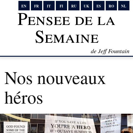
EN
FR
IT
FI
RU
UK
ES
RO
NL
Pensee de la
Semaine
de Jeff Fountain
Nos nouveaux
héros