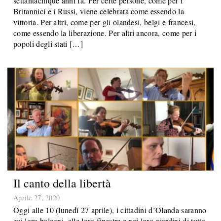
settantacinque anni fa. Per certe persone, come per i
Britannici e i Russi, viene celebrata come essendo la
vittoria. Per altri, come per gli olandesi, belgi e francesi,
come essendo la liberazione. Per altri ancora, come per i
popoli degli stati […]
Il canto della libertà
Aprile 27, 2020
Oggi alle 10 (lunedì 27 aprile), i cittadini d’Olanda saranno
sui loro balconi, alle loro finestre e nei loro giardini di tutto