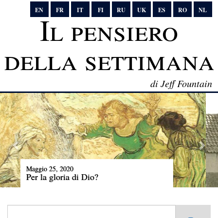
EN
FR
IT
FI
RU
UK
ES
RO
NL
Il pensiero
della settimana
di Jeff Fountain
Maggio 4, 2020
Chi ha vinto la pace?