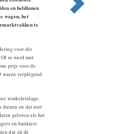
lden en heldinnen
te wagen, het
permarktvakken te
dering voor die
 Of er werd met
me prijs voor de
19 waren verplegend
mse winkeletalage.
 dienen en dat niet
aten geloven als het
gers en bankiers
nen dat zij de