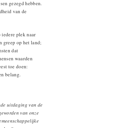
issen gezegd hebben.
ndheid van de
 iedere plek naar
 greep op het land;
msten dat
n mensen waarden
eest toe doen:
en belang.
nde uitdaging van de
 geworden van onze
gemeenschappelijke