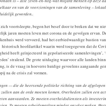
rbonden is – alle zeven-en-nog-wat miljard mensen op deze a
 elkaar en van de voorzieningen van de samenleving – lokaal
duidelijk geworden.
.
zich voortsleepte, begon het besef door te breken dat we nie
ijk jaren moeten leven met corona en de gevolgen ervan. D
ekenhuis werd vervoerd, had het eerbiedwaardige bastion van
n
historisch hoofdartikel waarin werd toegegeven dat de Co
heid heeft geïnjecteerd in gepolariseerde samenlevingen’, ‘
den’ stralend. De grote uitdaging waarvoor alle landen binn
ing, is de vraag in hoeverre huidige gevoelens aangaande g
ij na de crisis zal vormen.
gen — die de heersende politieke richting van de afgelopen
— zullen aan de orde moeten komen. Overheden zullen een ac
ten aanvaarden. Ze moeten overheidsdiensten als investerin
 zien. Ze moeten arbeidsmarkten minder onzeker maken. Her