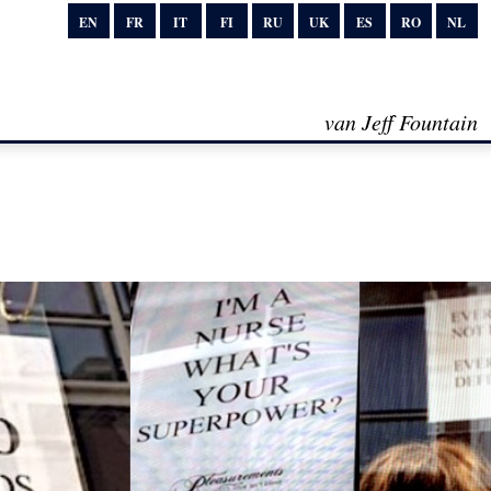
EN
FR
IT
FI
RU
UK
ES
RO
NL
van Jeff Fountain