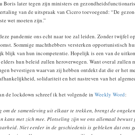
ou Boris later tegen zijn ministers en gezondheidsfunctionar
vertaling van de uitspraak van Cicero toevoegend: “De gezo
te wet moeten zijn.”
ze pandemie ons echt naar toe zal leiden. Zonder twijfel op
komst. Sommige machthebbers versterken opportunistisch hun
jk blijk van hun incompetentie. Hopelijk is een van de uitko
ci elders hun beleid zullen heroverwegen. Want overal zulle
ngen bevestigen waarvan zij hebben ontdekt dat die er het m
 afhankelijkheid, solidariteit en het nastreven van het algeme
an de lockdown schreef ik het volgende in
Weekly Word
:
g om de samenleving uit elkaar te trekken, brengt de ongeke
en kans met zich mee. Plotseling zijn we ons allemaal bewust
aarheid. Niet eerder in de geschiedenis is gebleken dat ons 