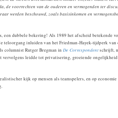
a, de voorrechten van de ouderen en vermogenden ter discus
ls raar werden beschouwd, zoals basisinkomen en vermogensb
s, een dubbele bekering! Als 1989 het afscheid betekende 
de teloorgang inluiden van het Friedman-Hayek-tijdperk van 
ls columnist Rutger Bregman in
De Correspondent
schrijft,
 vervolgens leidde tot privatisering, groeiende ongelijkheid
 realistischer kijk op mensen als teamspelers, en op economie 
g.