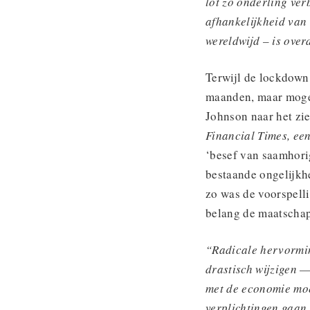
lot zo onderling ve
afhankelijkheid van
wereldwijd – is over
Terwijl de lockdown 
maanden, maar mogel
Johnson naar het zi
Financial Times,
ee
‘besef van saamhorig
bestaande ongelijkhe
zo was de voorspell
belang de maatschapp
“Radicale hervormin
drastisch wijzigen 
met de economie moe
verplichtingen gaan