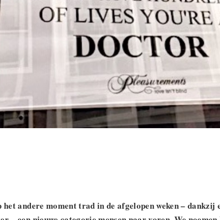
p het andere moment trad in de afgelopen weken – dankzij e
ger – een nieuwe categorie mensen naar voren. We noemen 