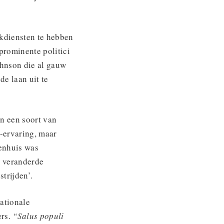
rkdiensten te hebben
prominente politici
ohnson die al gauw
e laan uit te
n een soort van
-ervaring, maar
kenhuis was
n veranderde
strijden’.
nationale
ers.
“Salus populi