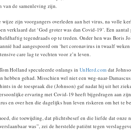
n van de samenleving zijn.
wijze zijn voorgangers overleden aan het virus, na volle ke
en verklaard dat ‘God groter was dan Covid-19’. Een aantal 
heldhaftig tegendraads op te treden. Onder hen was Boris J
tannië had aangespoord om ‘het coronavirus in twaalf weken d
ntensive care lag te vechten voor z’n leven.
t Tom Holland speculeerde onlangs in
UnHerd.com
dat Johnso
n hebben gehad. Misschien wel niet een weg-naar-Damascus
ints in de toespraak die (Johnson) gaf nadat hij uit het zie
persoonlijke ervaring met Covid-19 heeft bijgedragen aan zij
irus en over hen die dagelijks hun leven riskeren om het te be
moed, die toewijding, dat plichtsbesef en die liefde dat onze 
erslaanbaar was”, zei de herstelde patiënt tegen verslaggev