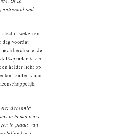
arde. Onze
, nationaal and
t slechts weken en
e dag voordat
 neoliberalisme, de
vid-19-pandemie een
een helder licht op
enkort zullen staan,
emeenschappelijk
 vier decennia
tievere bemoeienis
gen in plaats van
verdeling komt