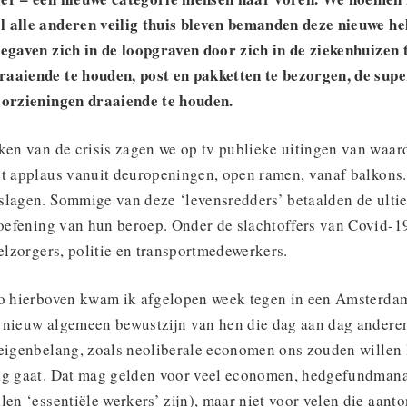
 alle anderen veilig thuis bleven bemanden deze nieuwe he
begaven zich in de loopgraven door zich in de ziekenhuizen 
raaiende te houden, post en pakketten te bezorgen, de su
oorzieningen draaiende te houden.
ken van de crisis zagen we op tv publieke uitingen van waar
et applaus vanuit deuropeningen, open ramen, vanaf balkons.
slagen. Sommige van deze ‘levensredders’ betaalden de ultie
itoefening van hun beroep. Onder de slachtoffers van Covid-
ielzorgers, politie en transportmedewerkers.
to hierboven kwam ik afgelopen week tegen in een Amsterda
 nieuw algemeen bewustzijn van hen die dag aan dag anderen
 eigenbelang, zoals neoliberale economen ons zouden willen l
ag gaat. Dat mag gelden voor veel economen, hedgefundmana
len ‘essentiële werkers’ zijn), maar niet voor velen die aanto