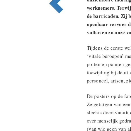
werknemers. Terwijl
de barricaden. Zij 
openbaar vervoer d
vullen en zo onze v
Tijdens de eerste we
‘vitale beroepen’ m
potten en pannen ge
toewijding bij de u
personeel, artsen, z
De posters op de fo
Ze getuigen van een
slechts doen vanuit
over menselijk gedr
(van wie geen van al