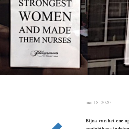
mei 18, 2020
Bijna van het ene o
onzichtbare indrin