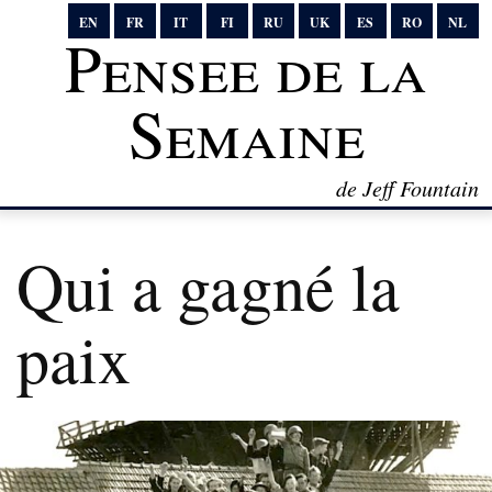
EN
FR
IT
FI
RU
UK
ES
RO
NL
Pensee de la
Semaine
de Jeff Fountain
Qui a gagné la
paix