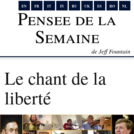
EN
FR
IT
FI
RU
UK
ES
RO
NL
Pensee de la
Semaine
de Jeff Fountain
Le chant de la
liberté