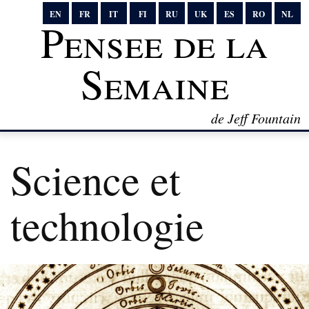
EN
FR
IT
FI
RU
UK
ES
RO
NL
Pensee de la
Semaine
de Jeff Fountain
Science et
technologie