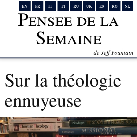
EN
FR
IT
FI
RU
UK
ES
RO
NL
Pensee de la
Semaine
de Jeff Fountain
Sur la théologie
ennuyeuse