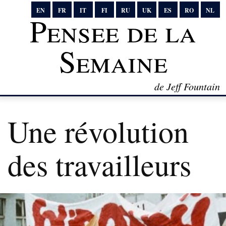
EN
FR
IT
FI
RU
UK
ES
RO
NL
Pensee de la
Semaine
de Jeff Fountain
Une révolution
des travailleurs