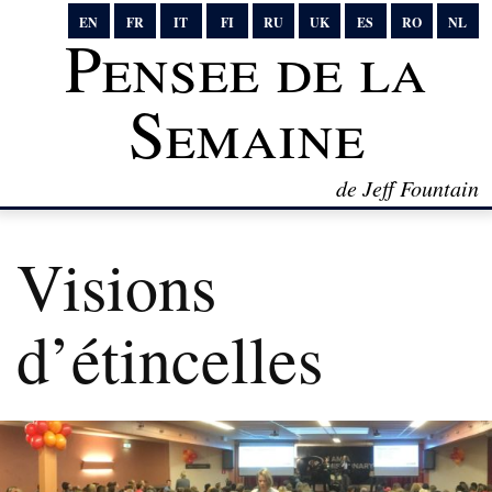
EN
FR
IT
FI
RU
UK
ES
RO
NL
Pensee de la
Semaine
de Jeff Fountain
Visions
d’étincelles