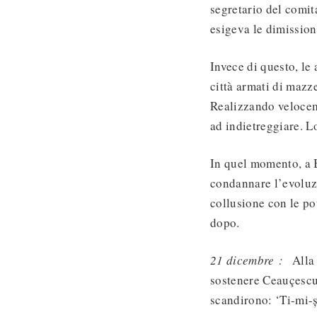
segretario del comit
esigeva le dimissioni
Invece di questo, le 
città armati di mazz
Realizzando veloceme
ad indietreggiare. L
In quel momento, a 
condannare l’evoluzi
collusione con le po
dopo.
21 dicembre :
Alla m
sostenere Ceauçescu 
scandirono: ‘Ti-mi-ș