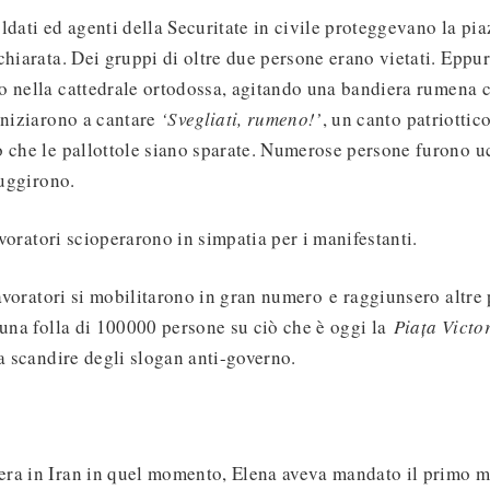
ldati ed agenti della Securitate in civile proteggevano la pia
chiarata. Dei gruppi di oltre due persone erano vietati. Eppur
o nella cattedrale ortodossa, agitando una bandiera rumena
Iniziarono a cantare
‘Svegliati, rumeno!’
, un canto patriottico
o che le pallottole siano sparate. Numerose persone furono 
fuggirono.
voratori scioperarono in simpatia per i manifestanti.
avoratori si mobilitarono in gran numero e raggiunsero altre
 una folla di 100000 persone su ciò che è oggi la
Pia
ț
a Victo
 a scandire degli slogan anti-governo.
ra in Iran in quel momento, Elena aveva mandato il primo mi