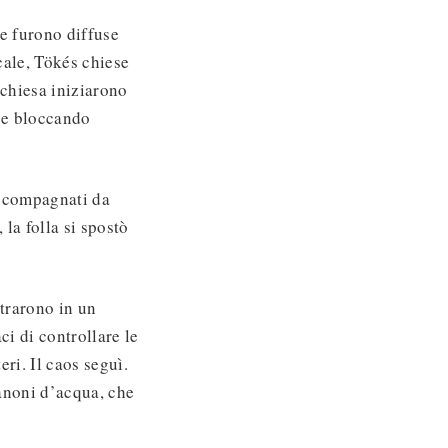
re furono diffuse
cale, Tökés chiese
 chiesa iniziarono
 e bloccando
 accompagnati da
la folla si spostò
trarono in un
ci di controllare le
ri. Il caos seguì.
anoni d’acqua, che