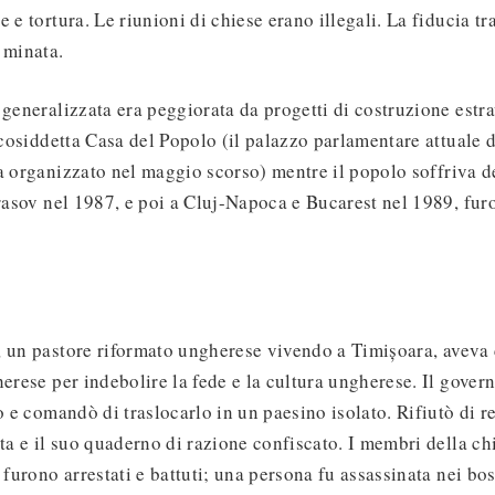
 e tortura. Le riunioni di chiese erano illegali. La fiducia tr
 minata.
 generalizzata era peggiorata da progetti di costruzione estr
a cosiddetta Casa del Popolo (il palazzo parlamentare attuale 
a organizzato nel maggio scorso) mentre il popolo soffriva del
Brasov nel 1987, e poi a Cluj-Napoca e Bucarest nel 1989, fu
 un pastore riformato ungherese vivendo a Timișoara, aveva c
herese per indebolire la fede e la cultura ungherese. Il gover
o e comandò di traslocarlo in un paesino isolato. Rifiutò di re
ata e il suo quaderno di razione confiscato. I membri della ch
 furono arrestati e battuti; una persona fu assassinata nei bos