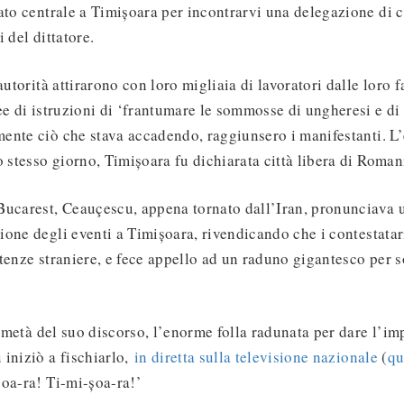
ato centrale a Timișoara per incontrarvi una delegazione di c
 del dittatore.
autorità attirarono con loro migliaia di lavoratori dalle loro f
ee di istruzioni di ‘frantumare le sommosse di ungheresi e di
nte ciò che stava accadendo, raggiunsero i manifestanti. L’e
o stesso giorno, Timișoara fu dichiarata città libera di Roman
Bucarest, Ceauçescu, appena tornato dall’Iran, pronunciava 
one degli eventi a Timișoara, rivendicando che i contestatar
tenze straniere, e fece appello ad un raduno gigantesco per s
età del suo discorso, l’enorme folla radunata per dare l’im
iniziò a fischiarlo,
in diretta sulla televisione nazionale
(
qu
oa-ra! Ti-mi-șoa-ra!’