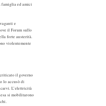
a famiglia ed amici
avaganti e
dove il Forum sullo
la forte austerità.
rono violentemente
riticato il governo
no lo accusò di
carvi. L’elettricità
iesa si mobilitarono
chi.