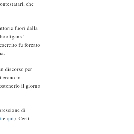
ontestatari, che
attorie fuori dalla
 hooligans.’
sercito fu forzato
ia.
un discorso per
i erano in
ostenerlo il giorno
pressione di
i
e
qui
). Certi