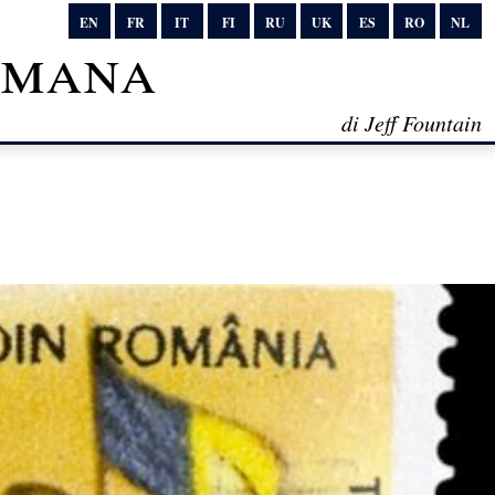
EN
FR
IT
FI
RU
UK
ES
RO
NL
timana
di Jeff Fountain