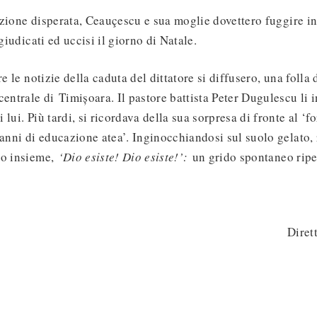
zione disperata, Ceauçescu e sua moglie dovettero fuggire in 
 giudicati ed uccisi il giorno di Natale.
e le notizie della caduta del dittatore si diffusero, una folla
entrale di Timișoara. Il pastore battista Peter Dugulescu li in
lui. Più tardi, si ricordava della sua sorpresa di fronte al ‘f
 anni di educazione atea’. Inginocchiandosi sul suolo gelato, 
no insieme,
‘Dio esiste! Dio esiste!’:
un grido spontaneo ripet
Diret