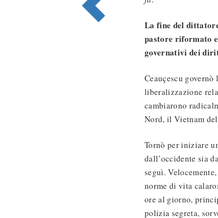
La fine del dittato
pastore riformato e
governativi dei diri
Ceauçescu governò l
liberalizzazione rel
cambiarono radicalm
Nord, il Vietnam del
Tornò per iniziare u
dall’occidente sia d
seguì. Velocemente,
norme di vita calaro
ore al giorno, princi
polizia segreta, sorve