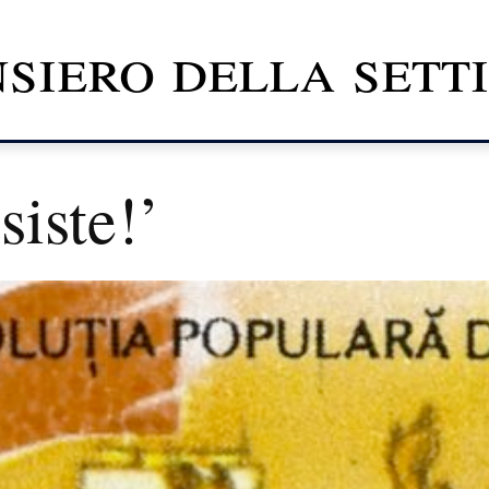
nsiero della set
siste!’