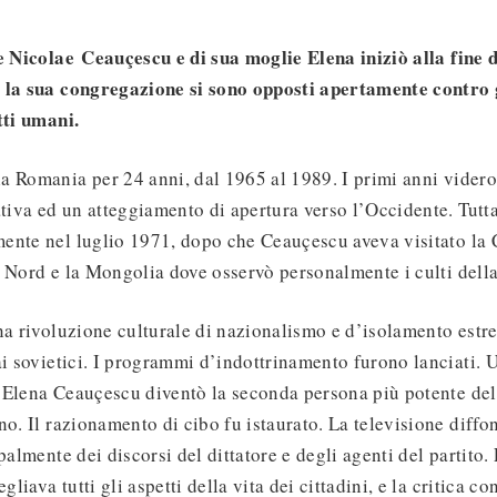
re Nicolae
Ceauçescu e di sua moglie Elena iniziò alla fine
 la sua congregazione si sono opposti apertamente contro 
tti umani.
a Romania per 24 anni, dal 1965 al 1989. I primi anni vider
ativa ed un atteggiamento di apertura verso l’Occidente. Tutta
ente nel luglio 1971, dopo che Ceauçescu aveva visitato la C
 Nord e la Mongolia dove osservò personalmente i culti della
na rivoluzione culturale di nazionalismo e d’isolamento estr
ai sovietici. I programmi d’indottrinamento furono lanciati. U
 Elena Ceauçescu diventò la seconda persona più potente del
no. Il razionamento di cibo fu istaurato. La televisione diff
palmente dei discorsi del dittatore e degli agenti del partito. 
gliava tutti gli aspetti della vita dei cittadini, e la critica con