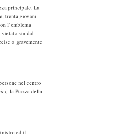
zza principale. La
e, trenta giovani
 con l’emblema
 vietato sin dal
uccise o gravemente
 persone nel centro
riei,
la Piazza della
nistro ed il