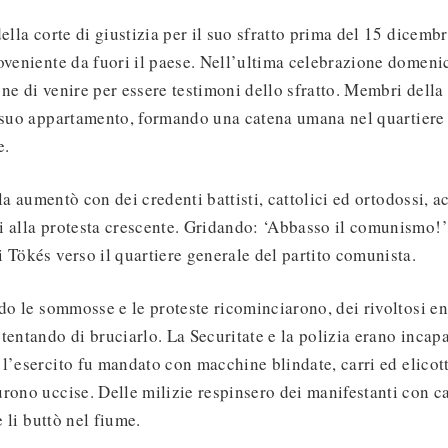
ella corte di giustizia per il suo sfratto prima del 15 dicemb
oveniente da fuori il paese. Nell’ultima celebrazione domeni
ne di venire per essere testimoni dello sfratto. Membri della
l suo appartamento, formando una catena umana nel quartiere
e.
la aumentò con dei credenti battisti, cattolici ed ortodossi,
 alla protesta crescente. Gridando: ‘Abbasso il comunismo!’, 
 Tökés verso il quartiere generale del partito comunista.
o le sommosse e le proteste ricominciarono, dei rivoltosi en
tentando di bruciarlo. La Securitate e la polizia erano incapa
l’esercito fu mandato con macchine blindate, carri ed elicotte
rono uccise. Delle milizie respinsero dei manifestanti con c
e li buttò nel fiume.