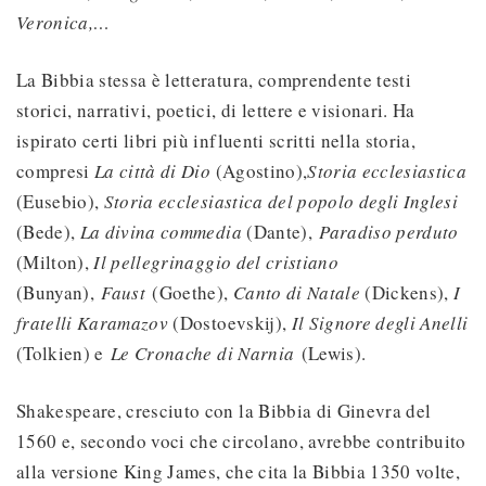
Veronica,…
La Bibbia stessa è letteratura, comprendente testi
storici, narrativi, poetici, di lettere e visionari. Ha
ispirato certi libri più influenti scritti nella storia,
compresi
La città di Dio
(Agostino),
Storia ecclesiastica
(Eusebio),
Storia ecclesiastica del popolo degli Inglesi
(Bede),
La divina commedia
(Dante),
Paradiso perduto
(Milton),
Il pellegrinaggio del cristiano
(Bunyan),
Faust
(Goethe),
Canto di Natale
(Dickens),
I
fratelli Karamazov
(Dostoevskij),
Il Signore degli Anelli
(Tolkien) e
Le Cronache di Narnia
(Lewis).
Shakespeare, cresciuto con la Bibbia di Ginevra del
1560 e, secondo voci che circolano, avrebbe contribuito
alla versione King James, che cita la Bibbia 1350 volte,