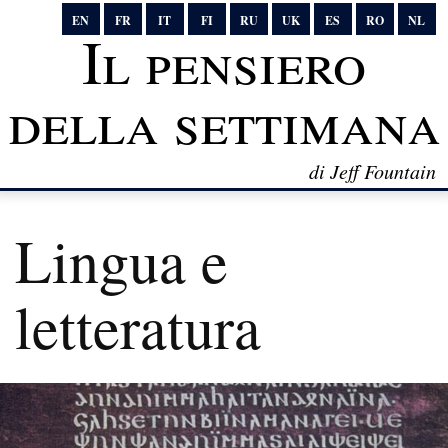
EN
FR
IT
FI
RU
UK
ES
RO
NL
Il pensiero
della settimana
di Jeff Fountain
Lingua e
letteratura