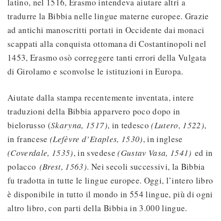
latino, nel 1516, Erasmo intendeva aiutare altri a
tradurre la Bibbia nelle lingue materne europee. Grazie
ad antichi manoscritti portati in Occidente dai monaci
scappati alla conquista ottomana di Costantinopoli nel
1453, Erasmo osò correggere tanti errori della Vulgata
di Girolamo e sconvolse le istituzioni in Europa.
Aiutate dalla stampa recentemente inventata, intere
traduzioni della Bibbia apparvero poco dopo in
bielorusso (
Skaryna, 1517)
, in tedesco
(Lutero, 1522)
,
in francese
(Lefèvre d’Etaples, 1530)
, in inglese
(Coverdale, 1535)
, in svedese
(Gustav Vasa, 1541)
ed in
polacco
(Brest, 1563)
. Nei secoli successivi, la Bibbia
fu tradotta in tutte le lingue europee. Oggi, l’intero libro
è disponibile in tutto il mondo in 554 lingue, più di ogni
altro libro, con parti della Bibbia in 3.000 lingue.