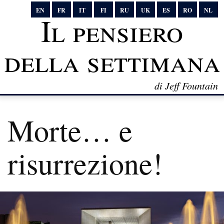
EN
FR
IT
FI
RU
UK
ES
RO
NL
Il pensiero
della settimana
di Jeff Fountain
Morte… e
risurrezione!