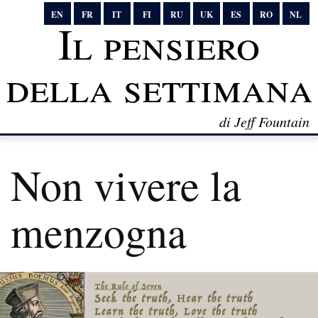
EN
FR
IT
FI
RU
UK
ES
RO
NL
Il pensiero
della settimana
di Jeff Fountain
Non vivere la
menzogna