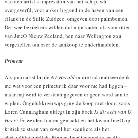
van een artist’s impression van het schip, wit
overgeverfd, voor anker liggend in de haven van een
eiland in de Stille Zuidzee, omgeven door palmbomen.
De twee bezoekers wilden dat mijn vader, als voorzitter
van JmeO Nieuw Zeeland, hen naar Wellington zou
vergezellen om over de aankoop te onderhandelen.
Primeur
Als journalist bij de
NZ Herald
in die tijd realiseerde ik
me wat voor een primeur ik daar voor me had liggen –
maar mij werd te verstaan gegeven er geen word aan te
wijden. Ongelukkigerwijs ging de koop niet door, zoals
Loren Cunningham uitlegt in zijn boek
Is dit echt van U
Heer?
Er werden fouten gemaakt en het kwam JmeO op
kritiek te staan van zowel het seculiere als het
christelijke publiek. Binnen JmeO noemden we die