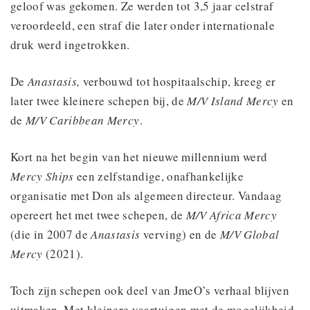
geloof was gekomen. Ze werden tot 3,5 jaar celstraf
veroordeeld, een straf die later onder internationale
druk werd ingetrokken.
De
Anastasis,
verbouwd tot hospitaalschip, kreeg er
later twee kleinere schepen bij, de
M/V
Island Mercy
en
de
M/V Caribbean Mercy
.
Kort na het begin van het nieuwe millennium werd
Mercy Ships
een zelfstandige, onafhankelijke
organisatie met Don als algemeen directeur. Vandaag
opereert het met twee schepen, de
M/V Africa Mercy
(die in 2007 de
Anastasis
verving) en de
M/V Global
Mercy
(2021).
Toch zijn schepen ook deel van JmeO’s verhaal blijven
uitmaken. Met kleinere vaartuigen met de mogelijkheid