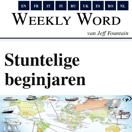
EN
FR
IT
FI
RU
UK
ES
RO
NL
Weekly Word
van Jeff Fountain
Stuntelige
beginjaren