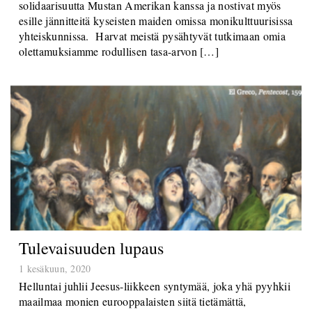
esille jännitteitä kyseisten maiden omissa monikulttuurisissa
yhteiskunnissa. Harvat meistä pysähtyvät tutkimaan omia
olettamuksiamme rodullisen tasa-arvon […]
Tulevaisuuden lupaus
1 kesäkuun, 2020
Helluntai juhlii Jeesus-liikkeen syntymää, joka yhä pyyhkii
maailmaa monien eurooppalaisten siitä tietämättä,
dramaattisimmilla tavalla meidän aikanamme. Helluntaissa