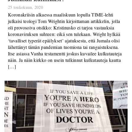
25 toukokuun, 2020
Koronakriisin alkaessa maaliskuun lopulla TIME-lehti
julkaisi teologi Tom Wrightin kirjoittaman artikkelin, jolla
oli provosoiva otsikko: Kristinusko ei tarjoa vastauksia
koronaviruksen suhteen: eikä sen tulekaan. Wright hylkää
‘tavalliset typerät epäilykset’ ajatuksesta, että Jumala olisi
lähettänyt tämän pandemian tuomiona tai rangaistuksena.
Itse asiassa Vanha testamentti joskus kuvailee kulkutauteja
näin. Ja näin kirkko on usein tulkinnut kulkutauteja kautta
[…]