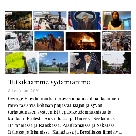
Tutkikaamme sydämiämme
8 kesäkuun, 2020
George Floydin murhan provosoima maailmanlaajuinen
raivo rasismia kohtaan paljastaa laajan ja syvän
turhautumisen systeemistä epäoikeudenmukaisuutta
kohtaan. Protestit Australiassa ja Uudessa-Seelannissa,
Britanniassa ja Ranskassa, Alankomaissa ja Saksassa,
Italiassa ja Irlannissa, Kanadassa ja Brasiliassa ilmaisivat
solidaarisuutta Mustan Amerikan kanssa ja nostivat myös