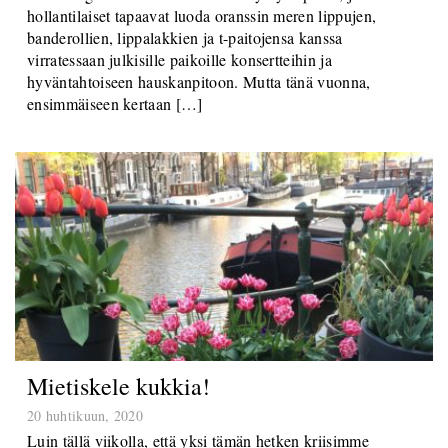
hollantilaiset tapaavat luoda oranssin meren lippujen,
banderollien, lippalakkien ja t-paitojensa kanssa
virratessaan julkisille paikoille konsertteihin ja
hyväntahtoiseen hauskanpitoon. Mutta tänä vuonna,
ensimmäiseen kertaan […]
Mietiskele kukkia!
20 huhtikuun, 2020
Luin tällä viikolla, että yksi tämän hetken kriisimme