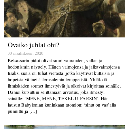
Ovatko juhlat ohi?
30 maaliskuun, 2020
Belsassarin pidot olivat suuri vaurauden, vallan ja
hedonismin näyttely. Hänen vaimojensa ja jalkavaimojensa
lisäksi siellä oli tuhat vierasta, jotka käyttivät kultaisia ja
hopeisia välineitä Jerusalemin temppelistä. Yhtäkkiä
ihmiskäden sormet ilmestyivät ja alkoivat kirjoittaa seinälle.
Daniel kutsuttiin selittämään arvoitus, joka ilmestyi
seinälle: ‘MENE, MENE, TEKEL U-FARSIN’. Hän
lausuu Babylonian kuninkaan tuomion: ‘sinut on vaa’alla
punnittu ja […]