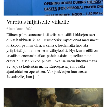
Varoitus hiljaiselle viikolle
6 huhtikuun, 2020
Eilinen palmusunnuntai oli erilainen, sillä kirkkojen ovet
olivat kaikkialla kiinni. Esimerkiksi lapset eivät marssineet
kirkkoon palmun oksien kanssa, huolimatta luovista
yrityksistä juhlia internetin välityksellä. Nyt kun meillä on
tavallista enemmän aikaa pohtia asioita, ajatelkaamme
erästä hiljaisen viikon puolta, joka jää usein huomaamatta.
Se tarjoaa kuitenkin meille Euroopassa ja muualla
ajankohtaisen opetuksen. Väkijoukkojen hurratessa
Jeesukselle, kun […]