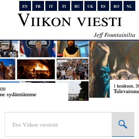
EN
FR
IT
FI
RU
UK
ES
RO
NL
Viikon viesti
Jeff Fountainilta
1 kesäkuun, 2020
Tulevaisuuden lupaus