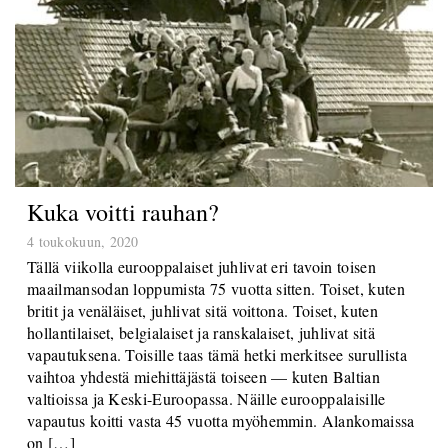
Kuka voitti rauhan?
4 toukokuun, 2020
Tällä viikolla eurooppalaiset juhlivat eri tavoin toisen
maailmansodan loppumista 75 vuotta sitten. Toiset, kuten
britit ja venäläiset, juhlivat sitä voittona. Toiset, kuten
hollantilaiset, belgialaiset ja ranskalaiset, juhlivat sitä
vapautuksena. Toisille taas tämä hetki merkitsee surullista
vaihtoa yhdestä miehittäjästä toiseen — kuten Baltian
valtioissa ja Keski-Euroopassa. Näille eurooppalaisille
vapautus koitti vasta 45 vuotta myöhemmin. Alankomaissa
on […]