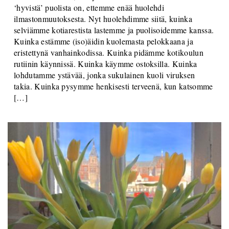
‘hyvistä’ puolista on, ettemme enää huolehdi
ilmastonmuutoksesta. Nyt huolehdimme siitä, kuinka
selviämme kotiarestista lastemme ja puolisoidemme kanssa.
Kuinka estämme (iso)äidin kuolemasta pelokkaana ja
eristettynä vanhainkodissa. Kuinka pidämme kotikoulun
rutiinin käynnissä. Kuinka käymme ostoksilla. Kuinka
lohdutamme ystävää, jonka sukulainen kuoli viruksen
takia. Kuinka pysymme henkisesti terveenä, kun katsomme
[…]