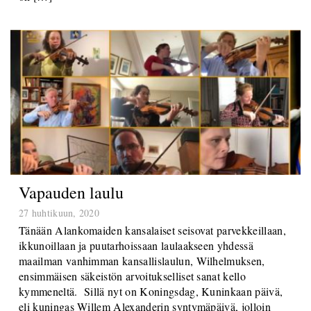
Vapauden laulu
27 huhtikuun, 2020
Tänään Alankomaiden kansalaiset seisovat parvekkeillaan,
ikkunoillaan ja puutarhoissaan laulaakseen yhdessä
maailman vanhimman kansallislaulun, Wilhelmuksen,
ensimmäisen säkeistön arvoitukselliset sanat kello
kymmeneltä. Sillä nyt on Koningsdag, Kuninkaan päivä,
eli kuningas Willem Alexanderin syntymäpäivä, jolloin