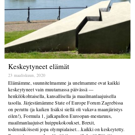
Keskeytyneet elämät
23 maaliskuun, 2020
Elämämme, suunnitelmamme ja unelmamme ovat kaikki
keskeytyneet vain muutamassa päivässä —
henkilökohtaisella, kansallisella ja maailmanlaajuisella
tasolla. Järjestämämme State of Europe Forum Zagrebissa
on peruttu (ja kaiken lisäksi siellä oli vakava maanjäristys
eilen!), Formula 1, jalkapallon Euroopan-mestaruus,
maailmanlaajuiset huippukokoukset, Brexit,
todennäköisesti jopa olympialaiset…kaikki on keskeytetty.
Ihmettelemme, onko elämää ilman viihdettä? Pääsiäiseen