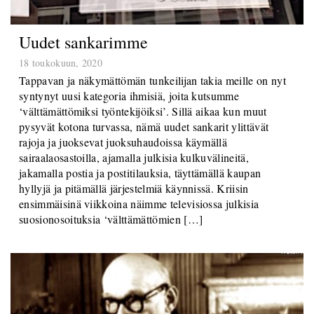
Uudet sankarimme
18 toukokuun, 2020
Tappavan ja näkymättömän tunkeilijan takia meille on nyt
syntynyt uusi kategoria ihmisiä, joita kutsumme
‘välttämättömiksi työntekijöiksi’. Sillä aikaa kun muut
pysyvät kotona turvassa, nämä uudet sankarit ylittävät
rajoja ja juoksevat juoksuhaudoissa käymällä
sairaalaosastoilla, ajamalla julkisia kulkuvälineitä,
jakamalla postia ja postitilauksia, täyttämällä kaupan
hyllyjä ja pitämällä järjestelmiä käynnissä. Kriisin
ensimmäisinä viikkoina näimme televisiossa julkisia
suosionosoituksia ‘välttämättömien […]