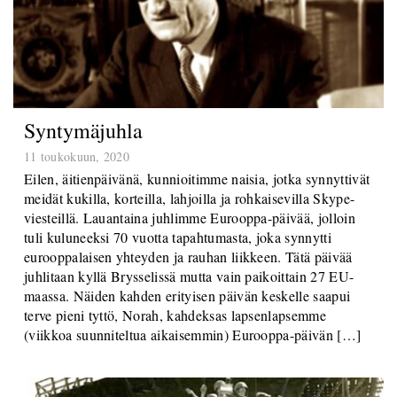
Syntymäjuhla
11 toukokuun, 2020
Eilen, äitienpäivänä, kunnioitimme naisia, jotka synnyttivät
meidät kukilla, korteilla, lahjoilla ja rohkaisevilla Skype-
viesteillä. Lauantaina juhlimme Eurooppa-päivää, jolloin
tuli kuluneeksi 70 vuotta tapahtumasta, joka synnytti
eurooppalaisen yhteyden ja rauhan liikkeen. Tätä päivää
juhlitaan kyllä Brysselissä mutta vain paikoittain 27 EU-
maassa. Näiden kahden erityisen päivän keskelle saapui
terve pieni tyttö, Norah, kahdeksas lapsenlapsemme
(viikkoa suunniteltua aikaisemmin) Eurooppa-päivän […]