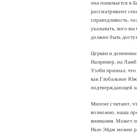
она понимается в 
рассматривают сек
справедливость, че
указывать, кого вы
должно быть досту
Церкви и деноминац
Например, на Ламбе
Уэлби признал, что
как Глобальное Юж
подтверждающей за
Многие считают, ч
возможно, наша про
внимания. Может ли
Нью Эйдж можно рас