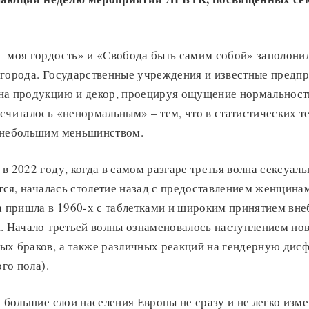
– моя гордость» и «Свобода быть самим собой» заполони
 города. Государственные учреждения и известные предп
на продукцию и декор, проецируя ощущение нормальности 
считалось «ненормальным» – тем, что в статистических 
 небольшим меньшинством.
в 2022 году, когда в самом разгаре третья волна сексуал
ется, началась столетие назад с предоставлением женщина
а пришла в 1960-х с таблетками и широким принятием вн
. Начало третьей волны ознаменовалось наступлением нов
ых браков, а также различных реакций на гендерную дисф
того пола).
о большие слои населения Европы не сразу и не легко изм