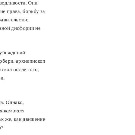
ведливости. Они
е права, борьбу за
равительство
ерной дисфории не
дубеждений.
ербери, архиепископ
скол после того,
и,
а. Однако,
ишком мало
ак же, как движение
и?