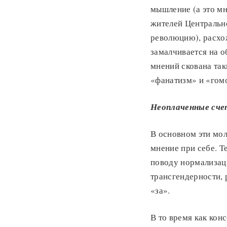
мышление (а это м
жителей Центральн
революцию), расхо
замалчивается на о
мнений скована так
«фанатизм» и «гом
Неоплаченные сче
В основном эти мо
мнение при себе. Т
поводу нормализац
трансгендерности, 
«за».
В то время как кон