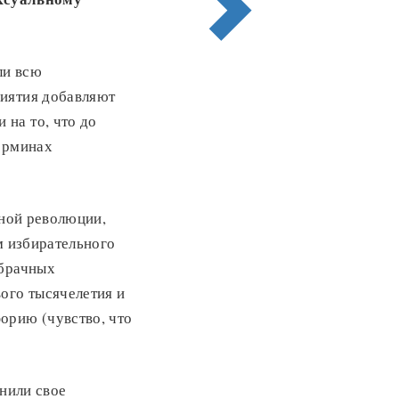
ли всю
риятия добавляют
на то, что до
терминах
ьной революции,
м избирательного
ебрачных
ого тысячелетия и
орию (чувство, что
енили свое