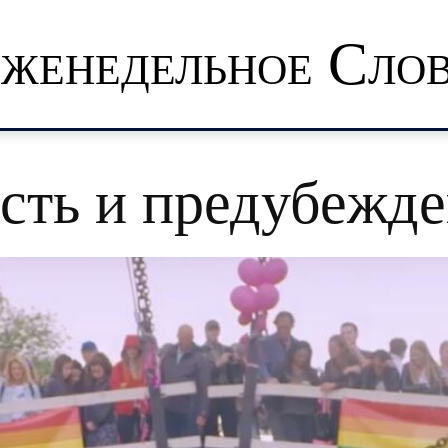
женедельное Сло
сть и предубежд