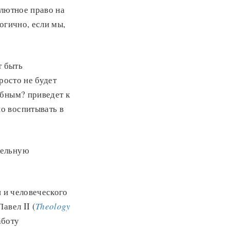
олютное право на
огично, если мы,
т быть
росто не будет
обным? приведет к
о воспитывать в
тельную
и и человеческого
авел II (
Theology
аботу