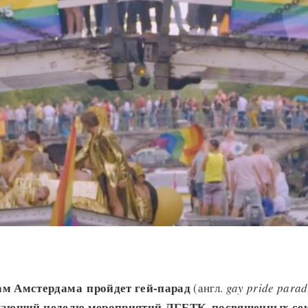
ам Амстердама пройдет гей-парад
(англ.
gay pride para
шающий неделю мероприятий ЛГБТК, посвященных се