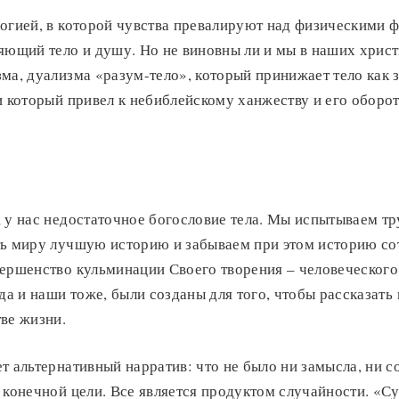
огией, в которой чувства превалируют над физическими 
яющий тело и душу. Но не виновны ли и мы в наших христ
ма, дуализма «разум-тело», который принижает тело как 
и который привел к небиблейскому ханжеству и его оборо
 у нас недостаточное богословие тела. Мы испытываем тр
ть миру лучшую историю и забываем при этом историю сот
ершенство кульминации Своего творения – человеческого 
 да и наши тоже, были созданы для того, чтобы рассказать
ве жизни.
т альтернативный нарратив: что не было ни замысла, ни со
 конечной цели. Все является продуктом случайности. «Суд