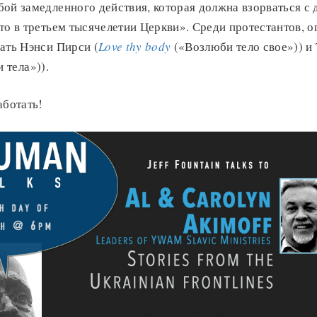
ой замедленного действия, которая должна взорваться с
то в третьем тысячелетии Церкви». Среди протестантов, 
ать Нэнси Пирси (
Love thy body
(«Возлюби тело свое»)) и
 тела»)).
аботать!