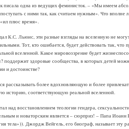
так писала одна из ведущих феминисток. – «Мы имеем абс
поступать с ними так, как считаем нужным». Что вполне л
 «ил плюс время».
дал К.С. Льюис, эти разные взгляды на вселенную не могу
льными. Тот, кто ошибается, будет действовать так, что п
альной вселенной. Какое мировоззрение будет жизнеспос
? поддержит здоровые сообщества, в которых детей можн
ии и достоинстве?
ся рассказывать более вдохновляющую и более привлека
ю историю, соответствующую реальной вселенной.
отал над восстановлением теологии гендера, сексуальност
ельным и новаторским является – сюрприз! – Папа Иоанн П
ия тела»)). Джордж Вейгель, его биограф, называет эту р