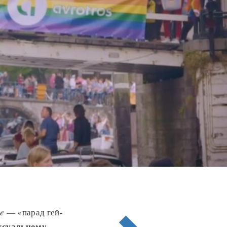
de
— «парад гей-
ксуальному