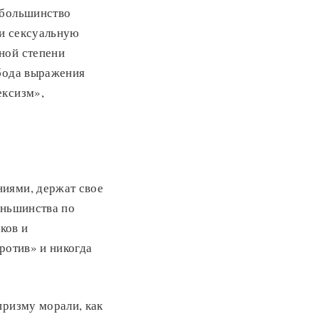
 большинство
ли сексуальную
ной степени
обода выражения
ексизм»,
ниями, держат свое
еньшинства по
ков и
ротив» и никогда
призму морали, как