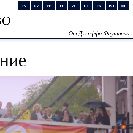
EN
FR
IT
FI
RU
UK
ES
RO
NL
во
От Джеффа Фаунтена
ение