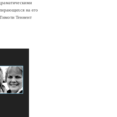
 драматическими
опирающихся на его
 Тимоти Теннент