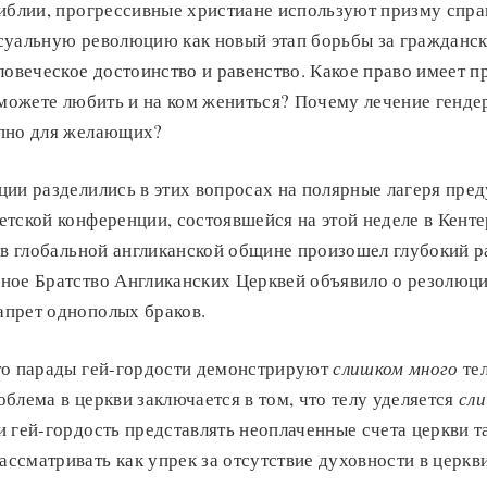
Библии, прогрессивные христиане используют призму спра
суальную революцию как новый этап борьбы за граждански
ловеческое достоинство и равенство. Какое право имеет п
 можете любить и на ком жениться? Почему лечение генд
пно для желающих?
ии разделились в этих вопросах на полярные лагеря пре
тской конференции, состоявшейся на этой неделе в Кент
 в глобальной англиканской общине произошел глубокий ра
ное Братство Англиканских Церквей объявило о резолюци
прет однополых браков.
то парады гей-гордости демонстрируют
слишком много
тел
блема в церкви заключается в том, что телу уделяется
сл
 гей-гордость представлять неоплаченные счета церкви т
сматривать как упрек за отсутствие духовности в церкв