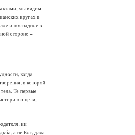
фактами, мы видим
ианских кругах в
злое и постыдное в
тной стороне –
удности, когда
ворения, в которой
тела. Те первые
 историю о цели,
здателя, ни
ьба, а не Бог, дала