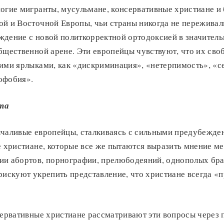
ногие мигранты, мусульмане, консервативные христиане и
ой и Восточной Европы, чьи страны никогда не пережива
ждение с новой политкорректной ортодоксией в значитель
бщественной арене. Эти европейцы чувствуют, что их св
ими ярлыками, как «дискриминация», «нетерпимость», «с
офобия».
та
лчаливые европейцы, сталкиваясь с сильными предубежде
е христиане, которые все же пытаются выразить мнение м
ии абортов, порнографии, прелюбодеяний, однополых бра
рискуют укрепить представление, что христиане всегда «п
сервативные христиане рассматривают эти вопросы через 