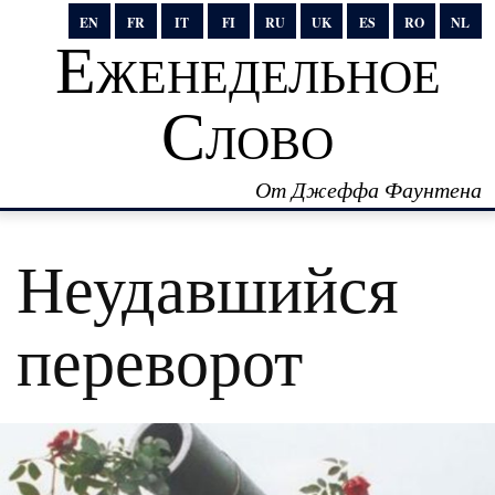
EN
FR
IT
FI
RU
UK
ES
RO
NL
Еженедельное
Слово
От Джеффа Фаунтена
Неудавшийся
переворот