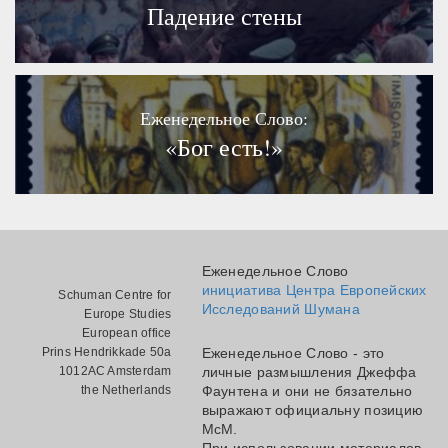
Падение стены
Еженедельное Слово:
«Бог есть!»
Еженедельное Слово
инициатива Центра Европейских
Schuman Centre for
Исследований Шумана
Europe Studies
European office
Prins Hendrikkade 50a
Еженедельное Слово - это
1012AC Amsterdam
личные размышления Джеффа
the Netherlands
Фаунтена и они не бязательно
выражают официальну позицию
МсМ.
При использовании материалов