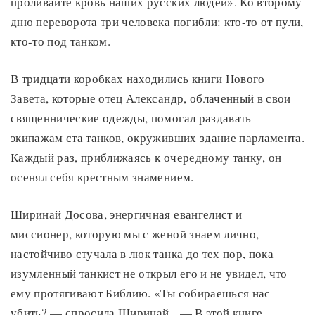
проливайте кровь наших русских людей». Ко второму
дню переворота три человека погибли: кто-то от пули,
кто-то под танком.
В тридцати коробках находились книги Нового
Завета, которые отец Александр, облаченный в свои
священнические одежды, помогал раздавать
экипажам ста танков, окруживших здание парламента.
Каждый раз, приближаясь к очередному танку, он
осенял себя крестным знамением.
Ширинай Досова, энергичная евангелист и
миссионер, которую мы с женой знаем лично,
настойчиво стучала в люк танка до тех пор, пока
изумленный танкист не открыл его и не увидел, что
ему протягивают Библию. «Ты собираешься нас
убить? — спросила Ширинай. — В этой книге