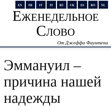
EN
FR
IT
FI
RU
UK
ES
RO
NL
Еженедельное
Слово
От Джеффа Фаунтена
Эммануил –
причина нашей
надежды