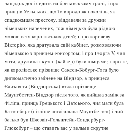
нащадок досі сидить на британському троні, і про
принців Уельських, що їм впродовж поколінь, як
спадкоємцям престолу, віддавали за дружин
німецьких наречених, тож німецька була рідною
мовою всіх королівських дітей; і про королеву
Вікторію, яка дратувала свій кабінет, розмовляючи
німецькою з принцем-консортом; і про Георга V, чия
мати, дружина і кузен (кайзер) були німцями; і про те,
як королівське прізвище Саксен-Кобург-Гота було
дипломатично змінене на Віндзор, а принцеса
Єлизавета (Віндзорська) взяла прізвище
Маунтбеттен-Віндзор після того, як вийшла заміж за
Філіпа, принца Грецького і Датського, чия мати була
Баттенберг (пізніше англізована Маунтбеттен) і чий
батько був Шлезвіг-Гольштейн-Сондербург-
Глюксбург – що ставить вас у вельми скрутне