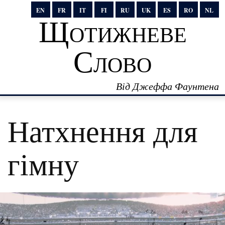
EN
FR
IT
FI
RU
UK
ES
RO
NL
Щотижневе
Слово
Від Джеффа Фаунтена
Натхнення для
гімну