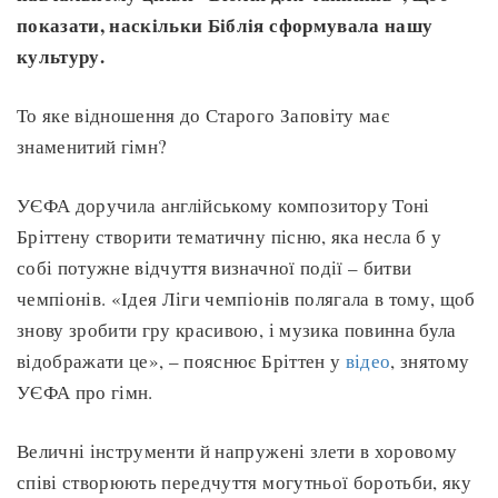
показати, наскільки Біблія сформувала нашу
культуру.
То яке відношення до Старого Заповіту має
знаменитий гімн?
УЄФА доручила англійському композитору Тоні
Бріттену створити тематичну пісню, яка несла б у
собі потужне відчуття визначної події – битви
чемпіонів. «Ідея Ліги чемпіонів полягала в тому, щоб
знову зробити гру красивою, і музика повинна була
відображати це», – пояснює Бріттен у
відео
, знятому
УЄФА про гімн.
Величні інструменти й напружені злети в хоровому
співі створюють передчуття могутньої боротьби, яку