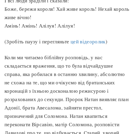
І всі люди зраділи і сказали:
Боже, бережи короля! Хай живе король! Нехай король
живе вічно!
Амінь! Амінь! Алілуя! Алілуя!
(Зробіть паузу і перегляньте
цей відеоролик
)
Коли ми читаємо біблійну розповідь, у нас
складається враження, що то була відчайдушне
справа, яка робилася в останню хвилину, абсолютно
не схожа на те, що ми очікуємо від британських
коронацій з їхньою досконалою режисурою і
розрахованих до секунди. Пророк Натан виявляє план
Адонії, брата Авесалома, зайняти престол,
призначений для Соломона. Натан квапиться
переконати Вірсавію, матір Соломона, розповісти
Давидові про те, що відбувається. Старий, хворий