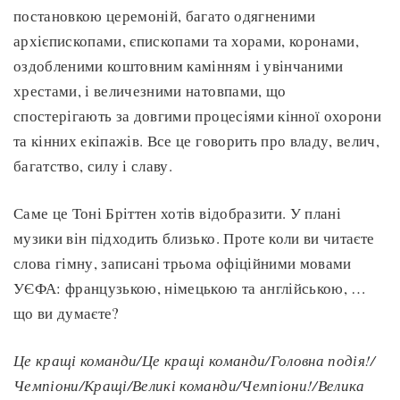
постановкою церемоній, багато одягненими
архієпископами, єпископами та хорами, коронами,
оздобленими коштовним камінням і увінчаними
хрестами, і величезними натовпами, що
спостерігають за довгими процесіями кінної охорони
та кінних екіпажів. Все це говорить про владу, велич,
багатство, силу і славу.
Саме це Тоні Бріттен хотів відобразити. У плані
музики він підходить близько. Проте коли ви читаєте
слова гімну, записані трьома офіційними мовами
УЄФА: французькою, німецькою та англійською, …
що ви думаєте?
Це кращі команди
/Це кращі команди/Головна подія!/
Чемпіони/Кращі/Великі команди/Чемпіони!/Велика