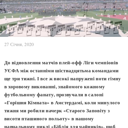
27 Січня, 2020
До відновлення матчів плей-офф Ліги чемпіонів
УЄФА між останніми шістнадцятьма командами
ще три тижні. І все ж високі напружені ноти гімну
в хоровому виконанні, знайомого кожному
футбольному фанату, прозвучали в салоні
«Горішня Кімната» в Амстердамі, коли минулого
тижня ми робили начерк «Старого Заповіту з
висоти пташиного польоту» в нашому
навчальному циклі «Біблія для чайників», щоб