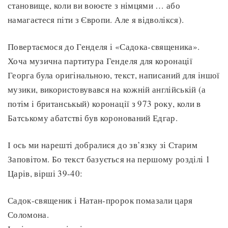
становище, коли ви воюєте з німцями … або
намагаєтеся піти з Європи. Але я відволікся).
Повертаємося до Генделя і «Садока-священика».
Хоча музична партитура Генделя для коронації
Георга була оригінальною, текст, написаний для іншої
музики, використовувався на кожній англійській (а
потім і британськый) коронації з 973 року, коли в
Батському абатстві був коронований Едгар.
І ось ми нарешті добралися до зв’язку зі Старим
Заповітом. Бо текст базується на першому розділі 1
Царів, вірші 39-40:
Садок-священик і Натан-пророк помазали царя
Соломона.