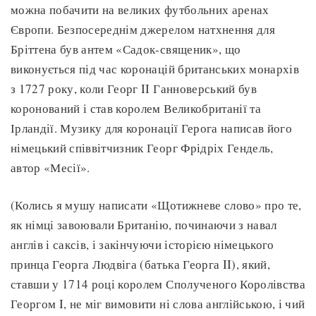
можна побачити на великих футбольних аренах
Європи. Безпосереднім джерелом натхнення для
Бріттена був антем «Садок-священик», що
виконується під час коронацій британських монархів
з 1727 року, коли Георг II Ганноверський був
коронований і став королем Великобританії та
Ірландії. Музику для коронації Герога написав його
німецький співвітчизник Георг Фрідріх Гендель,
автор «Месії».
(Колись я мушу написати «Щотижневе слово» про те,
як німці завоювали Британію, починаючи з навал
англів і саксів, і закінчуючи історією німецького
принца Георга Людвіга (батька Георга II), який,
ставши у 1714 році королем Сполученого Королівства
Георгом I, не міг вимовити ні слова англійською, і чий