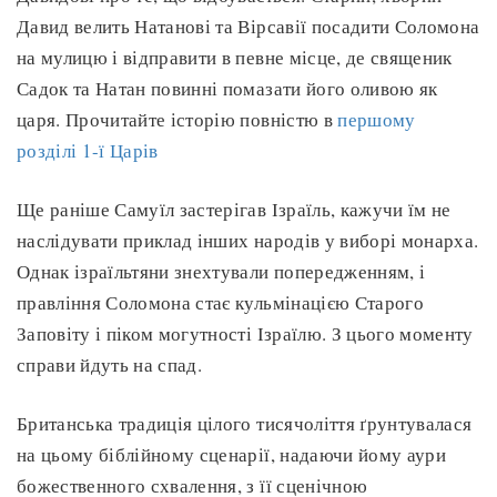
Давид велить Натанові та Вірсавії посадити Соломона
на мулицю і відправити в певне місце, де священик
Садок та Натан повинні помазати його оливою як
царя. Прочитайте історію повністю в
першому
розділі 1-ї Царів
Ще раніше Самуїл застерігав Ізраїль, кажучи їм не
наслідувати приклад інших народів у виборі монарха.
Однак ізраїльтяни знехтували попередженням, і
правління Соломона стає кульмінацією Старого
Заповіту і піком могутності Ізраїлю. З цього моменту
справи йдуть на спад.
Британська традиція цілого тисячоліття ґрунтувалася
на цьому біблійному сценарії, надаючи йому аури
божественного схвалення, з її сценічною