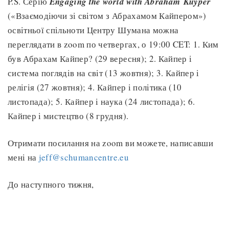
P.S. Серію
Engaging the world with Abraham
Kuyper
(«Взаємодіючи зі світом з Абрахамом Кайпером»)
освітньої спільноти Центру Шумана можна
переглядати в zoom по четвергах, о 19:00 CET: 1. Ким
був Абрахам Кайпер? (29 вересня); 2. Кайпер і
система поглядів на світ (13 жовтня); 3. Кайпер і
релігія (27 жовтня); 4. Кайпер і політика (10
листопада); 5. Кайпер і наука (24 листопада); 6.
Кайпер і мистецтво (8 грудня).
Отримати посилання на zoom ви можете, написавши
мені на
jeff@schumancentre.eu
До наступного тижня,