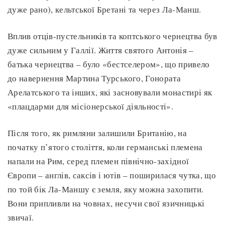
дуже рано), кельтської Бретані та через Ла-Манш.
Вплив отців-пустельників та коптського чернецтва був
дуже сильним у Галлії. Життя святого Антонія –
батька чернецтва – було «бестселером», що привело
до навернення Мартина Турського, Гонората
Арелатського та інших, які засновували монастирі як
«плацдарми для місіонерської діяльності».
Після того, як римляни залишили Британію, на
початку п’ятого століття, коли германські племена
напали на Рим, серед племен північно-західної
Європи – англів, саксів і ютів – поширилася чутка, що
по той бік Ла-Маншу є земля, яку можна захопити.
Вони припливли на човнах, несучи свої язичницькі
звичаї.