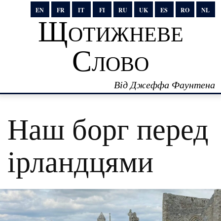
EN
FR
IT
FI
RU
UK
ES
RO
NL
Щотижневе
Слово
Від Джеффа Фаунтена
Наш борг перед
ірландцями