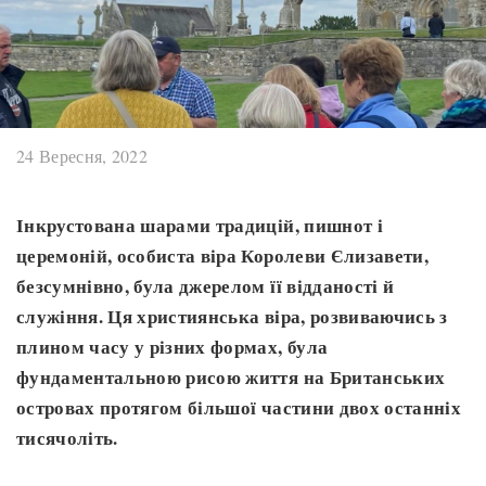
24 Вересня, 2022
Інкрустована шарами традицій, пишнот і
церемоній, особиста віра Королеви Єлизавети,
безсумнівно, була джерелом її відданості й
служіння. Ця християнська віра, розвиваючись з
плином часу у різних формах, була
фундаментальною рисою життя на Британських
островах протягом більшої частини двох останніх
тисячоліть.