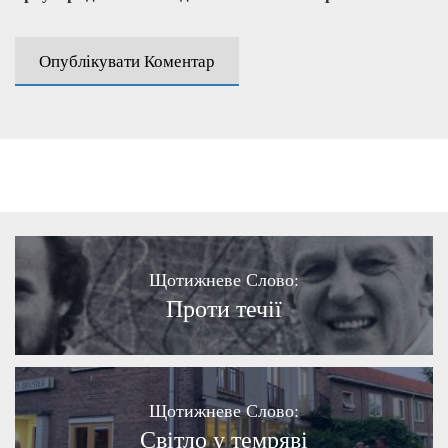
Щотижневе Слово:
Проти течії
Щотижневе Слово:
Світло у темряві