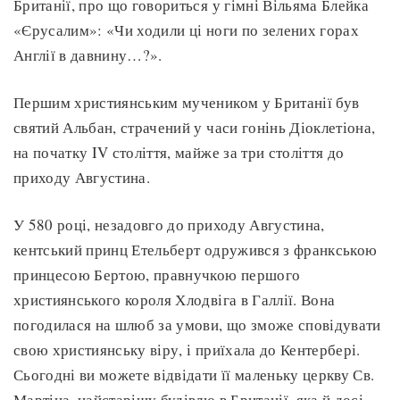
Британії, про що говориться у гімні Вільяма Блейка
«Єрусалим»: «Чи ходили ці ноги по зелених горах
Англії в давнину…?».
Першим християнським мучеником у Британії був
святий Альбан, страчений у часи гонінь Діоклетіона,
на початку IV століття, майже за три століття до
приходу Августина.
У 580 році, незадовго до приходу Августина,
кентський принц Етельберт одружився з франкською
принцесою Бертою, правнучкою першого
християнського короля Хлодвіга в Галлії. Вона
погодилася на шлюб за умови, що зможе сповідувати
свою християнську віру, і приїхала до Кентербері.
Сьогодні ви можете відвідати її маленьку церкву Св.
Мартіна, найстарішу будівлю в Британії, яка й досі