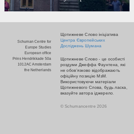
Щотижневе Слово ініціатива
Центра Європейських
Schuman Centre for
Досліджень Шумана
Europe Studies
European office
Prins Hendrikkade 50a
Щотижневе Слово - це особисті
1012AC Amsterdam
роздуми Джеффа Фаунтена, які
the Netherlands
не обов’язково відображають
офіційну позицію МзМ.
Використовуючи матеріали
Щотижневого Слова, будь ласка,
вказуйте автора іджерело.
© Schumancentre 2026