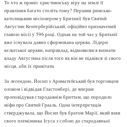
То хто ж приніс християнську віру на землі її
правління багато століть тому? Першим римсько-
католицьким місіонером у Британії був Святий
Августин Кентерберійський, офіційно призначений
главою місії у 596 році. Однак на той час у Британії
вже існувала давно сформована церква. Лідери
кельтської церкви, наприклад, відмовилися визнати
владу Августина після того як він не підвівся зі свого
місця, аби їх привітати.
За легендою, Йосип з Ариматейський був торговцем
оловом і відвідав Гластонбері, де вперше
проповідував стародавнім бриттам, що породило
міфи про Святий Грааль. Одна інтерпретація
стверджувала, що Йосип був братом Марії, який взяв
свого племінника Ісуса з собою до стародавньої