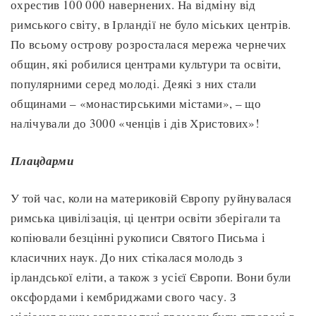
охрестив 100 000 навернених. На відміну від
римського світу, в Ірландії не було міських центрів.
По всьому острову розросталася мережа чернечих
общин, які робилися центрами культури та освіти,
популярними серед молоді. Деякі з них стали
общинами – «монастирськими містами», – що
налічували до 3000 «ченців і дів Христових»!
Плацдарми
У той час, коли на материковій Європу руйнувалася
римська цивілізація, ці центри освіти зберігали та
копіювали безцінні рукописи Святого Письма і
класичних наук. До них стікалася молодь з
ірландської еліти, а також з усієї Європи. Вони були
оксфордами і кембриджами свого часу. З