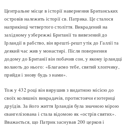
Центральне місце в історії навернення Британських
островів належить історії св. Патрика. Це сталося
наприкінці четвертого століття. Викрадений на
західному узбережжі Британії та вивезений до
Ірландії в рабство, він врешті-решт утік до Галлії та
деякий час жив у монастирі. Після повернення
додому до Британії він побачив сон, у якому ірландці
волають до нього: «Благаємо тебе, святий хлопчику,
прийди і знову будь з нами».
Тож у 432 році він вирушив з видатною місією до
своїх колишніх викрадачів, протистоячи езотериці
друїдів. За його життя Ірландія була значною мірою
євангелізована і стала відомою як «острів святих».
Вважається, що Патрик заснував 200 церков і