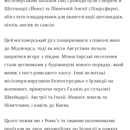
місіонерським запалом такі громади були створені в
Шотландії (Йона) та Північній Англії (Ліндісфарн),
аби стати плацдармами для євангелізації шотландців,
піктів, англів та саксів.
Цей місіонерський рух поширювався з півночі вниз
до Мідлендса, тоді як місія Августина почала
ширитися вгору з півдня. Монастирські поселення
стали цеглинками у будівництві нового порядку, який
виник з пост-римського хаосу. Інші кельтські
місіонери вирушили безпосередньо з Ірландії на
континент, прямуючи через Галлію до сучасної
Швейцарії, Австрії та Італії, Нижніх земель та
Німеччини, і навіть до Києва.
Цього тижня ми з Ромк’є та іншими паломниками
проїхали на двох автомобілях по Ірландії в рамках