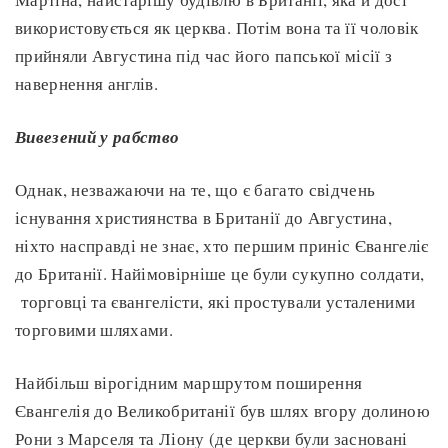
використовується як церква. Потім вона та її чоловік
прийняли Августина під час його папської місії з
навернення англів.
Вивезений у рабство
Однак, незважаючи на те, що є багато свідчень
існування християнства в Британії до Августина,
ніхто насправді не знає, хто першим приніс Євангеліє
до Британії. Найімовірніше це були сукупно солдати,
торговці та євангелісти, які простували усталеними
торговими шляхами.
Найбільш вірогідним маршрутом поширення
Євангелія до Великобританії був шлях вгору долиною
Рони з Марселя та Ліону (де церкви були засновані