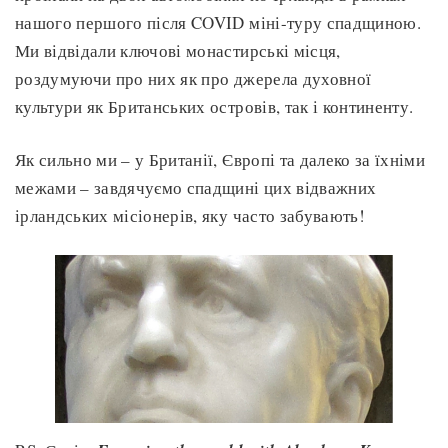
нашого першого після COVID міні-туру спадщиною.
Ми відвідали ключові монастирські місця,
роздумуючи про них як про джерела духовної
культури як Британських островів, так і континенту.
Як сильно ми – у Британії, Європі та далеко за їхніми
межами – завдячуємо спадщині цих відважних
ірландських місіонерів, яку часто забувають!