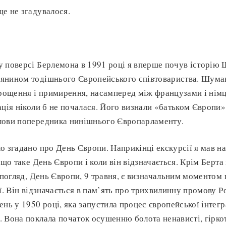
е не згадувалося.
 поверсі Берлемона в 1991 році я вперше почув історію 
янином тодішнього Європейського співтовариства. Шума
прощення і примирення, насамперед між французами і німц
ція ніколи б не почалася. Його визнали «батьком Європи»,
лови попередника нинішнього Європарламенту.
о згадано про День Європи. Наприкінці екскурсії я мав на
 що таке День Європи і коли він відзначається. Крім Берта 
й погляд, День Європи, 9 травня, є визначальним моментом
ії. Він відзначається в пам’ять про трихвилинну промову 
нь у 1950 році, яка запустила процес європейської інтегра
 Вона поклала початок осушенню болота ненависті, гіркот