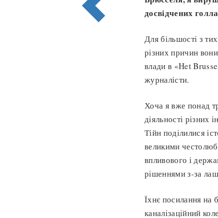
досвідчених голла
Для більшості з тих
різних причин вони
влади в «Het Bruss
журналісти.
Хоча я вже понад т
діяльності різних і
Тійн поділилися іс
великими честолюбц
впливового і держа
рішеннями з-за лаш
Їхнє посилання на б
каналізаційний коле