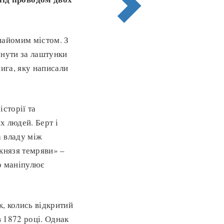
знайомим містом. З
рнути за лаштунки
нига, яку написали
сторії та
х людей. Берт і
а владу між
«князя темряви» –
о маніпулює
к, колись відкритий
в 1872 році. Однак