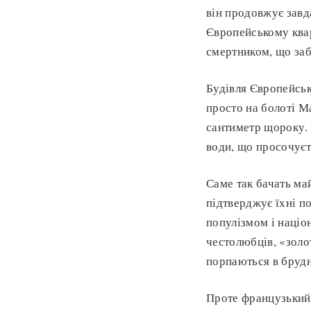
він продовжує завд
Європейському квар
смертником, що заб
Будівля Європейськ
просто на болоті М
сантиметр щороку. Ц
води, що просочуєт
Саме так бачать ма
підтверджує їхні п
популізмом і націо
честолюбців, «золо
порпаються в брудн
Проте французький 