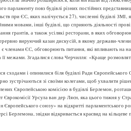
ого парламенту повз будівлі різних постійних представниц
ьств при ЄС, яких налічується 27), численні будівлі ЗМІ, 
йними мовами, інші будівлі, що сприяють діяльності прові
ання грантів, а також усілякі ресторани, в яких обговорю
ерервно вируючий казан дискусій, в якому держави-члени 
е є членами ЄС, обговорюють питання, які впливають на н
за її межами. Згадалися слова Черчилля: «Краще розмовлят
ся сходами і опинилися біля будівлі Ради Європейського 
ярно зустрічаються зі своїми колегами, щоб ухвалити ріш
лених Європейською комісією в будівлі Берлемон, розташ
т Єврокомісії Урсула ван дер Ляєн, яка цього тижня у Стр
 Європейського союзу» на відкритті парламентського ро
рсі Берлемона, звідки відкривається краєвид на кільцеве 