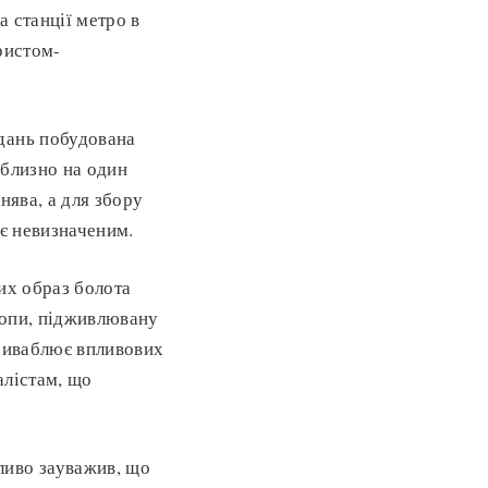
 станції метро в
ристом-
дань побудована
иблизно на один
нява, а для збору
П є невизначеним.
их образ болота
ропи, підживлювану
приваблює впливових
алістам, що
ливо зауважив, що