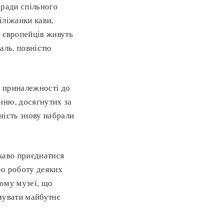
аради спільного
іліжанки кави,
в європейців живуть
жаль, повністю
я приналежності до
нню, досягнутих за
ність знову набрали
ікаво приєднатися
ро роботу деяких
ому музеї, що
мувати майбутнє