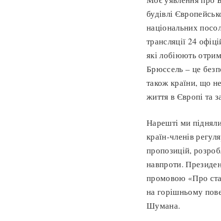
будівлі Європейськ
національних посол
трансляції 24 офіці
які лобіюють отрим
Брюссель – це безп
також країни, що н
життя в Європі та 
Нарешті ми підняли
країн-членів регул
пропозицій, розроб
навпроти. Президен
промовою «Про стан
на горішньому пове
Шумана.