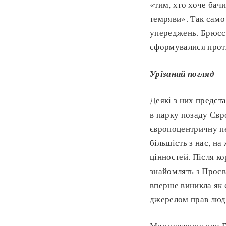
«тим, хто хоче бачи
темряви». Так само
упереджень. Брюссе
сформувалися протя
Урізаний погляд
Деякі з них предст
в парку позаду Єв
європоцентричну пе
більшість з нас, н
цінностей. Після ко
знайомлять з Просв
вперше виникла як 
джерелом прав люд
Моє уявлення про Б