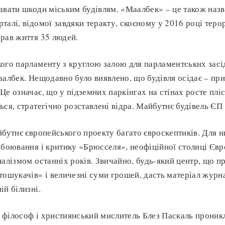
авати шкоди міським будівлям. «Маалбек» – це також назва
талі, відомої завдяки теракту, скоєному у 2016 році теро
рав життя 35 людей.
ого парламенту з круглою залою для парламентських засі
аалбек. Нещодавно було виявлено, що будівля осідає – пр
е означає, що у підземних паркінгах на стінах росте пліс
ься, стратегічно розставлені відра. Майбутнє будівель Є
йбутнє європейського проекту багато євроскептиків. Для н
обоювання і критику «Брюсселя», неофіційної столиці Єв
налізмом останніх років. Звичайно, будь-який центр, що 
тошукачів» і величезні суми грошей, дасть матеріал журн
ій білизні.
філософ і християнський мислитель Блез Паскаль проник