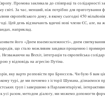
вропу. Промова закликала до співпраці та солідарності з
му світі. За час, менший, ніж потрібно для приготування ф
лини європейського дому, в якому сьогодні 450 мільйоні
годі. Цей день відзначають вдячні нові члени ЄС, але, на 
андах, наприклад.
азивати його «Днем взаємозалежності», днем святкуванн
 народів, що стало можливим завдяки прощенню і примире
Незважаючи на Brexit, інтеграція та європейська солідар
ірою у відповідь на агресію Путіна.
орія, яку варто розповісти про Брюссель. Чи було б вам ц
такому турі, де ми почнемо з історії Шумана, дізнаємося п
стських груп і завершимо в Парламентаріумі, інтерактивн
 як усі разом, методом діалогу, ми можемо допомогти фор