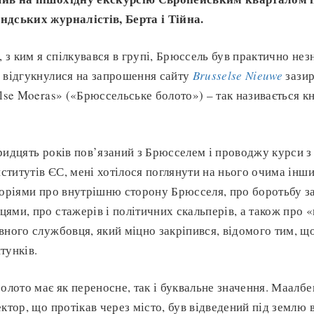
ндських журналістів, Берта і Тійна.
, з ким я спілкувався в групі, Брюссель був практично не
 відгукнулися на запрошення сайту
Brusselse Nieuwe
зази
else Moeras» («Брюссельське болото») – так називається к
ридцять років пов’язаний з Брюсселем і проводжу курси з і
нститутів ЄС, мені хотілося поглянути на нього очима інши
торіями про внутрішню сторону Брюсселя, про боротьбу з
ями, про стажерів і політичних скальперів, а також про 
вного службовця, який міцно закріпився, відомого тим, щ
тунків.
олото має як переносне, так і буквальне значення. Маалбе
ктор, що протікав через місто, був відведений під землю 