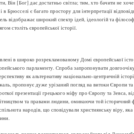
ти, Він [Бог] дає достатньо світла; тим, хто бачити не хоче
 і в Брюсселі є багато простору для інтерпретації відпові
ль відображає широкий спектр ідей, ідеологій та філософі
гом століть європейської історії.
авлені в широко розрекламованому Домі європейської іст
ропейського парламенту. Спроба запропонувати довгоочік
рспективу як альтернативу національно-центричній історії
а жаль, пропонує дуже урізаний погляд на витоки Європи т
роткої презентації грецького міфу про Європу та Зевса, ві
ітництвом та правами людини, оминаючи той історичний 
спільнота народів, що сповідували християнську віру, яка
ини.
рюссель значно розширилося, коли ми йшли від Люксембу