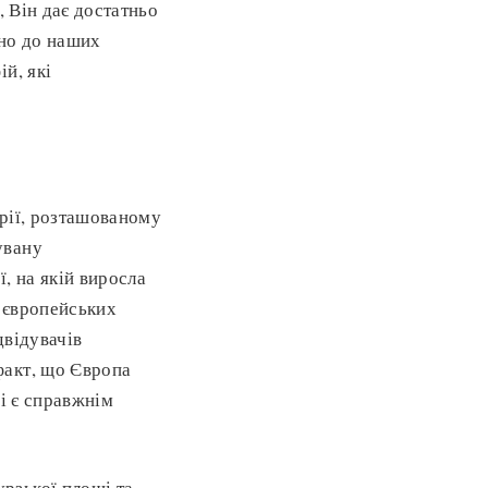
, Він дає достатньо
дно до наших
й, які
орії, розташованому
увану
, на якій виросла
а європейських
двідувачів
факт, що Європа
 і є справжнім
рзької площі та