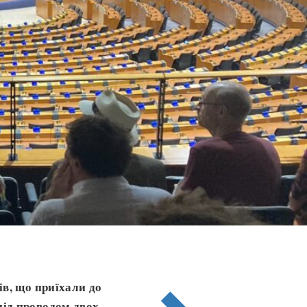
ів, що приїхали до
під
проводом
двох