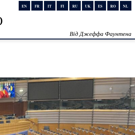
EN
FR
IT
FI
RU
UK
ES
RO
NL
о
Від Джеффа Фаунтена