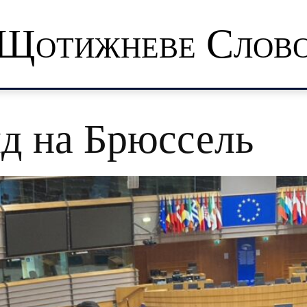
Щотижневе Слов
д на Брюссель