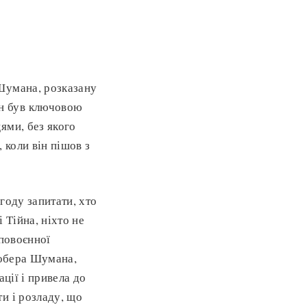
Шумана, розказану
н був ключовою
ями, без якого
 коли він пішов з
году запитати, хто
і Тійна, ніхто не
 повоєнної
Робера Шумана,
ції і привела до
и і розладу, що