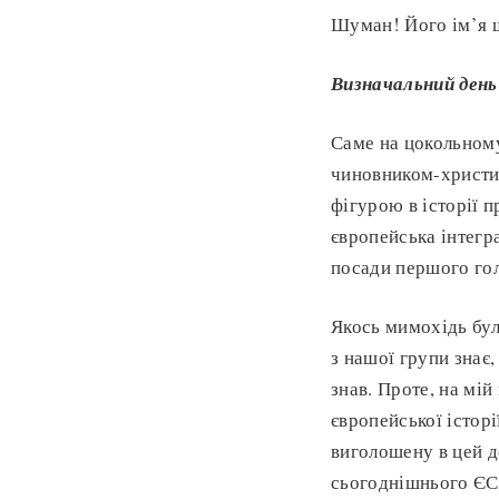
Шуман! Його ім’я щ
Визначальний день
Саме на цокольному
чиновником-христи
фігурою в історії 
європейська інтегра
посади першого го
Якось мимохідь бул
з нашої групи знає,
знав. Проте, на мі
європейської істор
виголошену в цей де
сьогоднішнього ЄС.