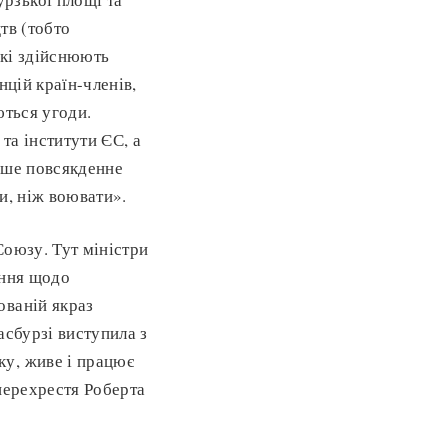
тв (тобто
які здійснюють
нцій країн-членів,
ються угоди.
та інститути ЄС, а
аше повсякденне
и, ніж воювати».
Союзу. Тут міністри
ення щодо
ованій якраз
асбурзі виступила з
ку, живе і працює
перехрестя Роберта