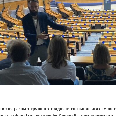
тижня разом з групою з тридцяти голландських турист
шив на пішохідну екскурсію Європейським кварталом 