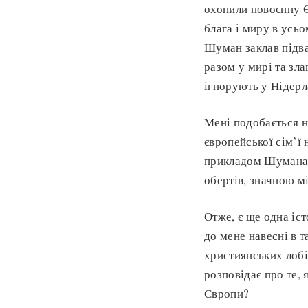
охопили повоєнну Є
блага і миру в усьо
Шуман заклав підва
разом у мирі та зла
ігнорують у Нідерл
Мені подобається н
європейської сім’ї
прикладом Шумана. 
обертів, значною м
Отже, є ще одна іст
до мене навесні в 
християнських лобі
розповідає про те,
Європи?