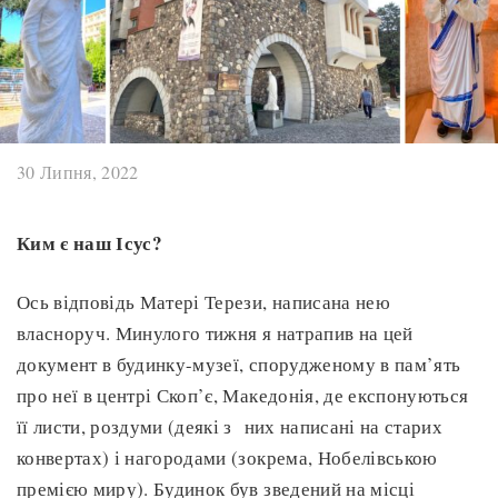
30 Липня, 2022
Ким є наш Ісус?
Ось відповідь Матері Терези, написана нею
власноруч. Минулого тижня я натрапив на цей
документ в будинку-музеї, спорудженому в пам’ять
про неї в центрі Скоп’є, Македонія, де експонуються
її листи, роздуми (деякі з них написані на старих
конвертах) і нагородами (зокрема, Нобелівською
премією миру). Будинок був зведений на місці