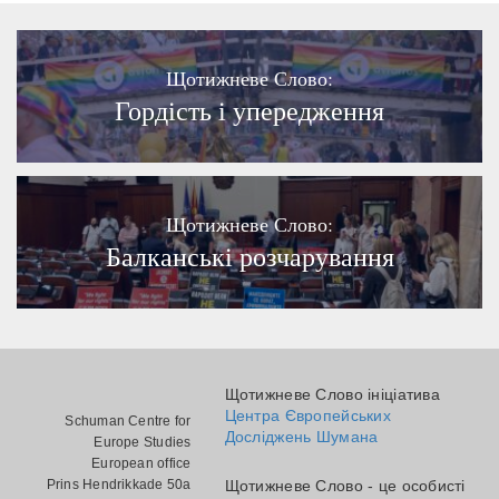
Щотижневе Слово:
Гордість і упередження
Щотижневе Слово:
Балканські розчарування
Щотижневе Слово ініціатива
Центра Європейських
Schuman Centre for
Досліджень Шумана
Europe Studies
European office
Prins Hendrikkade 50a
Щотижневе Слово - це особисті