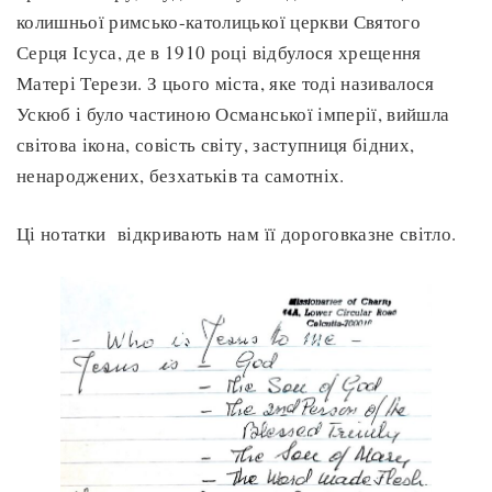
колишньої римсько-католицької церкви Святого
Серця Ісуса, де в 1910 році відбулося хрещення
Матері Терези. З цього міста, яке тоді називалося
Ускюб і було частиною Османської імперії, вийшла
світова ікона, совість світу, заступниця бідних,
ненароджених, безхатьків та самотніх.
Ці нотатки відкривають нам її дороговказне світло.