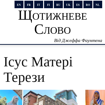
EN
FR
IT
FI
RU
UK
ES
RO
NL
Щотижневе
Слово
Від Джеффа Фаунтена
Ісус Матері
Терези