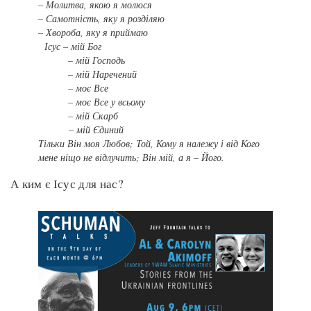
– Молитва, якою я молюся
– Самотність, яку я розділяю
– Хвороба, яку я приймаю
Ісус – мій Бог
– мій Господь
– мій Наречений
– моє Все
– моє Все у всьому
– мій Скарб
– мій Єдиний
Тільки Він моя Любов; Той, Кому я належу і від Кого
мене ніщо не відлучить; Він мій, а я – Його.
А ким є Ісус для нас?