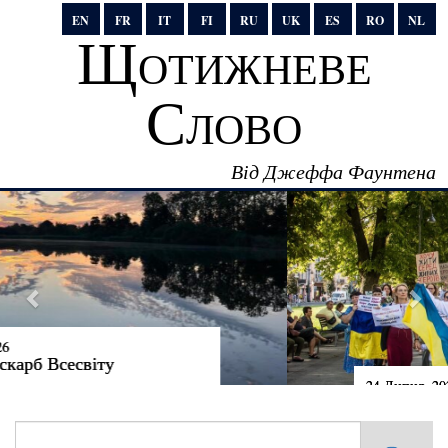
EN
FR
IT
FI
RU
UK
ES
RO
NL
Щотижневе
Слово
Від Джеффа Фаунтена
24 Липня, 2026
Говорити правду владі