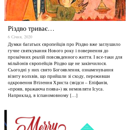
Різдво триває…
6 Січня, 2020
Думки багатьох європейців про Різдво вже заглушило
гучне святкування Нового року і повернення до
прозаїчних реалій повсякденного життя. І все-таки для
мільйонів європейців Різдво ще не закінчилося.
Сьогодні у них свято Богоявлення, ознаменування
візиту волхвів, що прийшли зі сходу, переживши
одкровення Втілення Христа (звідси – Епіфанія,
«прояв, вражаюча поява») як немовляти Ісуса.
Наприклад, в іспаномовному […]