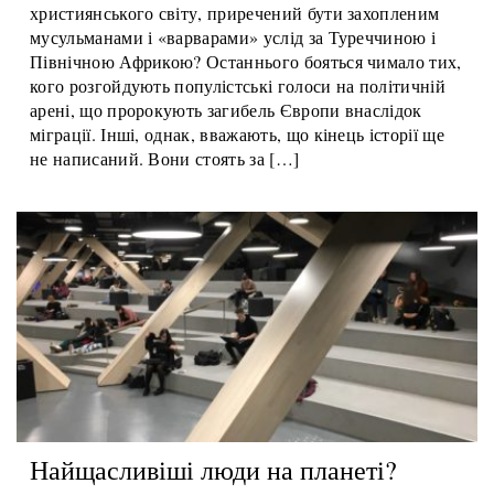
Чи можна Європу пробудити, відродити чи врятувати?
Чи «постхристиянський» континент, колишнє серце
християнського світу, приречений бути захопленим
мусульманами і «варварами» услід за Туреччиною і
Північною Африкою? Останнього бояться чимало тих,
кого розгойдують популістські голоси на політичній
арені, що пророкують загибель Європи внаслідок
міграції. Інші, однак, вважають, що кінець історії ще
не написаний. Вони стоять за […]