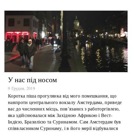
призводить до розділень і заплутує. Тому подякуйте
Богові за здорові думки, висловлені в книжці, що […]
У нас під носом
9 Грудня, 2019
Коротка піша прогулянка від мого помешкання, що
навпроти центрального вокзалу Амстердама, приведе
вас до численних місць, пов’язаних з работоргівлею,
яка здійснювалася між Західною Африкою і Вест-