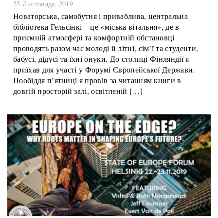
Найщасливіші люди на планеті?
25 Листопада, 2019
Новаторська, самобутня і приваблива, центральна
бібліотека Гельсінкі – це «міська вітальня», де в
приємній атмосфері та комфортній обстановці
проводять разом час молоді й літні, сім’ї та студенти,
бабусі, дідусі та їхні онуки. До столиці Фінляндії я
приїхав для участі у Форумі Європейської Держави.
Пообіддя п’ятниці я провів за читанням книги в
довгій просторій залі, освітленій […]