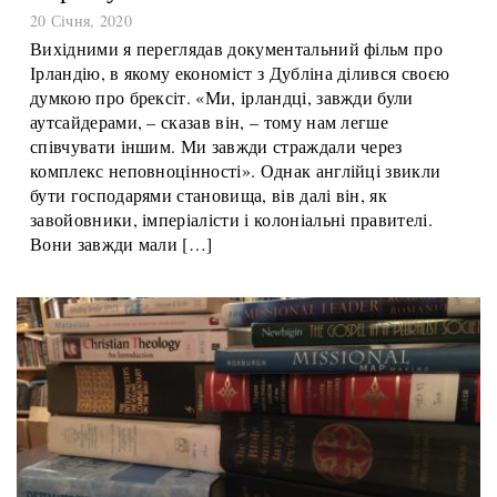
Євро-тунельне бачення
20 Січня, 2020
Вихідними я переглядав документальний фільм про
Ірландію, в якому економіст з Дубліна ділився своєю
думкою про брексіт. «Ми, ірландці, завжди були
аутсайдерами, – сказав він, – тому нам легше
співчувати іншим. Ми завжди страждали через
комплекс неповноцінності». Однак англійці звикли
бути господарями становища, вів далі він, як
завойовники, імперіалісти і колоніальні правителі.
Вони завжди мали […]