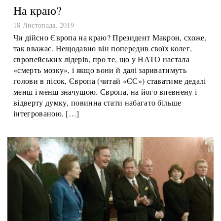
На краю?
18 Листопада, 2019
Чи дійсно Європа на краю? Президент Макрон, схоже,
так вважає. Нещодавно він попередив своїх колег,
європейських лідерів, про те, що у НАТО настала
«смерть мозку», і якщо вони й далі зариватимуть
голови в пісок, Європа (читай «ЄС») ставатиме дедалі
менш і менш значущою. Європа, на його впевнену і
відверту думку, повинна стати набагато більше
інтегрованою, […]