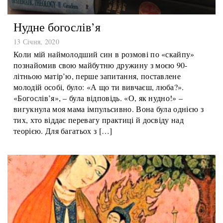
Нудне богослів’я
13 Січня, 2020
Коли мій наймолодший син в розмові по «скайпу»
познайомив свою майбутню дружину з моєю 90-
літньою матір’ю, перше запитання, поставлене
молодій особі, було: «А що ти вивчаєш, люба?».
«Богослів’я», – була відповідь. «О, як нудно!» –
вигукнула моя мама імпульсивно. Вона була однією з
тих, хто віддає перевагу практиці й досвіду над
теорією. Для багатьох з […]