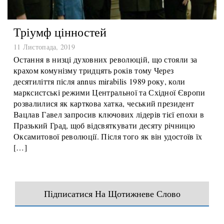
Тріумф цінностей
11 Листопада, 2019
Остання в низці духовних революцій, що стояли за
крахом комунізму тридцять років тому Через
десятиліття після annus mirabilis 1989 року, коли
марксистські режими Центральної та Східної Європи
розвалилися як карткова хатка, чеський президент
Вацлав Гавел запросив ключових лідерів тієї епохи в
Празький Град, щоб відсвяткувати десяту річницю
Оксамитової революції. Після того як він удостоїв їх
[…]
Підписатися На Щотижневе Слово