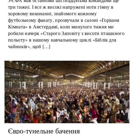
До відновлення матчів плей-офф Ліги чемпіонів
УЄФА між останніми шістнадцятьма командами ще
три тижні. І все ж високі напружені ноти гімну в
хоровому виконанні, знайомого кожному
футбольному фанату, прозвучали в салоні «Горішня
Кімната» в Амстердамі, коли минулого тижня ми
робили начерк «Старого Заповіту з висоти пташиного
польоту» в нашому навчальному циклі «Біблія для
чайників», щоб […]