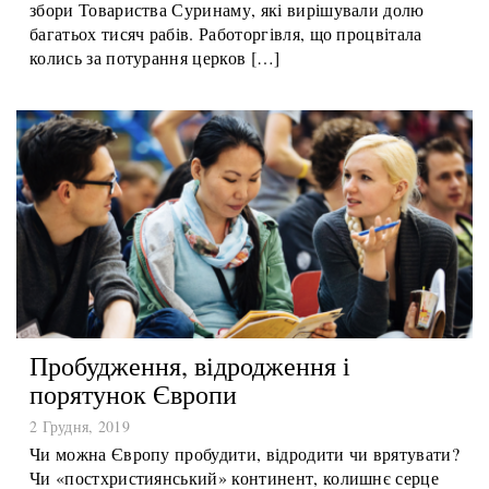
Індією, Бразилією та Суринамом. Сам Амстердам був
співвласником Суринаму, і в його мерії відбувалися
збори Товариства Суринаму, які вирішували долю
багатьох тисяч рабів. Работоргівля, що процвітала
колись за потурання церков […]
Пробудження, відродження і
порятунок Європи
2 Грудня, 2019