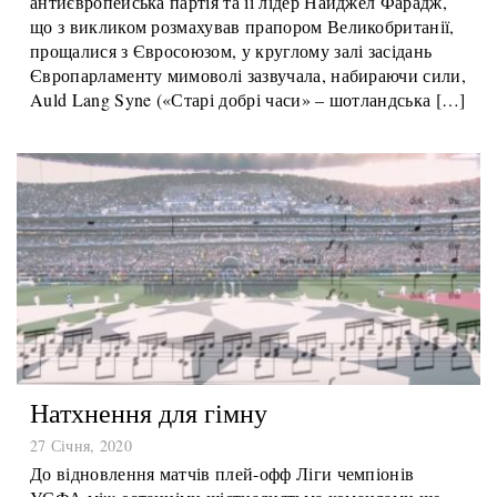
середу, було емоційним і зі сльозами на очах. Тоді як
антиєвропейська партія та її лідер Найджел Фарадж,
що з викликом розмахував прапором Великобританії,
прощалися з Євросоюзом, у круглому залі засідань
Європарламенту мимоволі зазвучала, набираючи сили,
Auld Lang Syne («Старі добрі часи» – шотландська […]
Натхнення для гімну
27 Січня, 2020