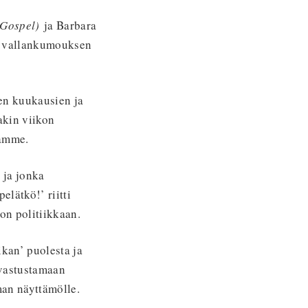
 Gospel)
ja Barbara
sen vallankumouksen
en kuukausien ja
akin viikon
tamme.
 ja jonka
lätkö!’ riitti
on politiikkaan.
ikan’ puolesta ja
 vastustamaan
an näyttämölle.