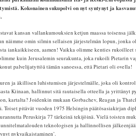
tymistä. Kokonainen sukupolvi on nyt syntynyt ja kasvanu
.
istavat kansan vallankumouksien ketjun maassa toisensa jäl
kun näimme omin silmin sellaisen järjestelmän lopun, jonka o
ta iankaikkiseen, aamen! Vaikka olimme kenties rukoilleet so
olimme kuin Jerusalemin seurakunta, joka rukoili Pietarin v
onut palvelijatyttöä tämän sanoessa, että Pietari oli ovella!
uren ja äkillisen luhistumisen järjestelmälle, joka oli kontro
asta Kiinaan, hallinnut sitä rautaisella otteella ja yrittänyt
skon, kartalta? Joidenkin mukaan Gorbachev, Reagan ja Thatc
ä. Toiset pitävät vuoden 1975 Helsingin päätösasiakirjan dip
seurannutta Peruskirja 77 tärkeinä tekijöinä. Vielä toisten 
uunnitelmatalouden teknologisen ja hallinnollisen jälkeenjä
tynyt nykyaikaistaminen’.