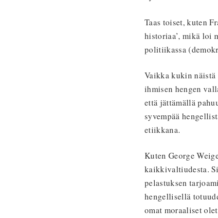
Taas toiset, kuten F
historiaa’, mikä loi
politiikassa (demokr
Vaikka kukin näistä t
ihmisen hengen valla
että jättämällä pah
syvempää hengellist
etiikkana.
Kuten George Weigel
kaikkivaltiudesta. S
pelastuksen tarjoami
hengellisellä totuude
omat moraaliset ole