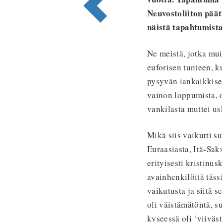
Neuvostoliiton päät
näistä tapahtumista
Ne meistä, jotka mu
euforisen tunteen, 
pysyvän iankaikkises
vainon loppumista, 
vankilasta muttei usk
Mikä siis vaikutti su
Euraasiasta, Itä-Saks
erityisesti kristinu
avainhenkilöitä täss
vaikutusta ja siitä 
oli väistämätöntä, s
kyseessä oli ‘viiväs