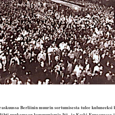
skuussa Berliinin muurin sortumisesta tulee kuluneeks
lähti purkamaan kommunismia Itä- ja Keski-Euroopassa j