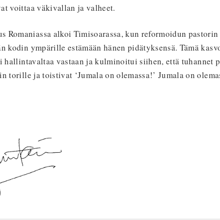
t voittaa väkivallan ja valheet.
 Romaniassa alkoi Timisoarassa, kun reformoidun pastorin
än kodin ympärille estämään hänen pidätyksensä. Tämä kasv
i hallintavaltaa vastaan ja kulminoitui siihen, että tuhannet p
n torille ja toistivat ‘Jumala on olemassa!’ Jumala on olema