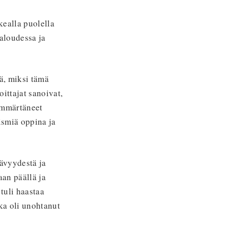
kealla puolella
taloudessa ja
tä, miksi tämä
ittajat sanoivat,
 ymmärtäneet
ismiä oppina ja
ävyydestä ja
aan päällä ja
tuli haastaa
oka oli unohtanut