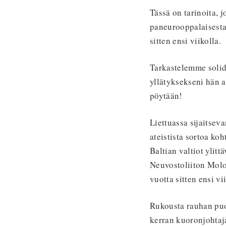
Tässä on tarinoita, 
paneurooppalaisesta 
sitten ensi viikolla.
Tarkastelemme solid
yllätyksekseni hän a
pöytään!
Liettuassa sijaitsev
ateistista sortoa ko
Baltian valtiot ylit
Neuvostoliiton Mol
vuotta sitten ensi vi
Rukousta rauhan puol
kerran kuoronjohtaj