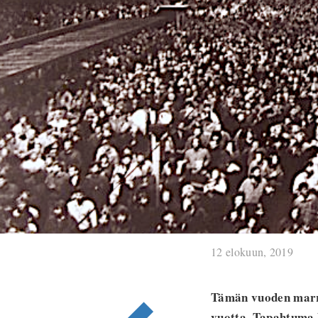
12 elokuun, 2019
Tämän vuoden marra
vuotta. Tapahtuma 