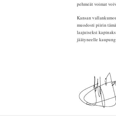
pehmeät voimat voiva
Kansan vallankumous
muodosti piirin täm
laajuiseksi kapinaks
jäätyneelle kaupungi