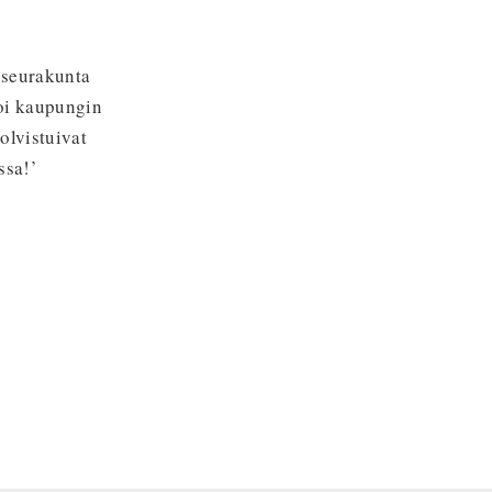
 seurakunta
oi kaupungin
olvistuivat
ssa!’