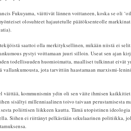
rancis Fukuyama, väittivät lännen voittaneen, koska se oli ‘oi
 myönteiset olosuhteet hajautetulle päätöksenteolle markkina
atia).
ekijöistä saattoi olla merkityksellinen, mikään niistä ei seli
nkumous pystyi voittamaan juuri silloin. Useat sen ajan kirjo
uuden todellisuuden huomioimatta, maalliset tulkinnat eivät
ä vallankumousta, jota tarvittiin haastamaan marxismi-lenin
 väittää, kommunismin ydin oli sen väite ihmisen kaikkitiet
iihen sisältyi millenniaalinen toivo taivaan perustamisesta m
sesta poliittisen liikkeen kautta. Tämä utopistinen ideologia 
lla. Siihen ei riittänyt pelkästään sekulaarinen politiikka, j
ttamuksensa.