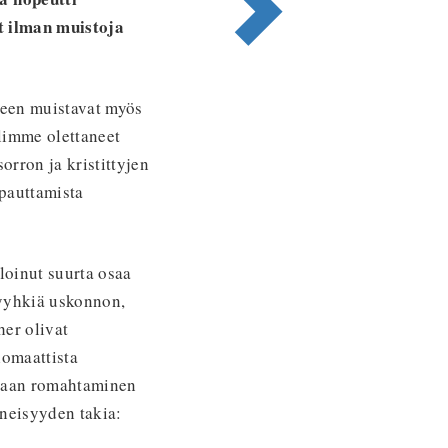
t ilman muistoja
keen muistavat myös
limme olettaneet
rron ja kristittyjen
apauttamista
lloinut suurta osaa
 pyyhkiä uskonnon,
her olivat
lomaattista
mukaan romahtaminen
äneisyyden takia: