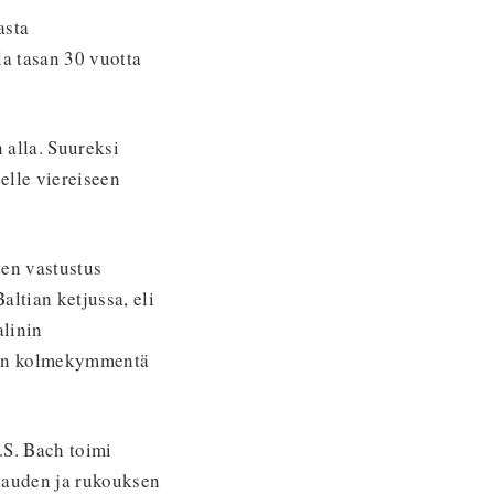
asta
la tasan 30 vuotta
alla. Suureksi
elle viereiseen
ten vastustus
ltian ketjussa, eli
alinin
san kolmekymmentä
.S. Bach toimi
kkauden ja rukouksen