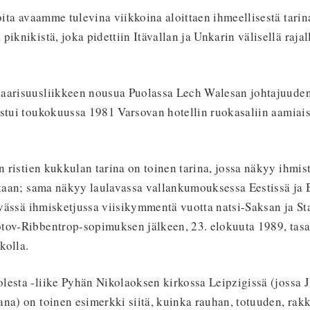
joita avaamme tulevina viikkoina aloittaen ihmeellisestä tarin
piknikistä, joka pidettiin Itävallan ja Unkarin välisellä rajal
aarisuusliikkeen nousua Puolassa Lech Walesan johtajuuden 
stui toukokuussa 1981 Varsovan hotellin ruokasaliin aamiais
an ristien kukkulan tarina on toinen tarina, jossa näkyy ihmis
htaan; sama näkyy laulavassa vallankumouksessa Eestissä ja Ba
tävässä ihmisketjussa viisikymmentä vuotta natsi-Saksan ja St
otov-Ribbentrop-sopimuksen jälkeen, 23. elokuuta 1989, ta
ikolla.
esta -liike Pyhän Nikolaoksen kirkossa Leipzigissä (jossa J
ana) on toinen esimerkki siitä, kuinka rauhan, totuuden, ra