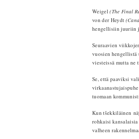
Weigel
(The Final R
von der Heydt
(Cand
hengellisiin juurii
Seuraavien viikkoje
vuosien hengellistä 
viesteissä mutta ne 
Se, että paaviksi va
virkaanastujaispuhe 
tuomaan kommunistij
Kun tšekkiläinen näy
rohkaisi kansalaisia
valheen rakennelmaa