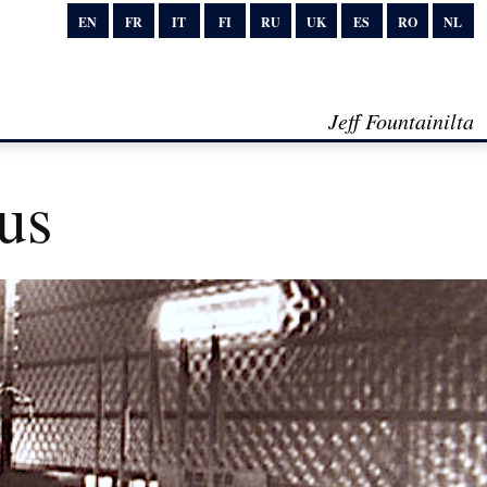
EN
FR
IT
FI
RU
UK
ES
RO
NL
Jeff Fountainilta
us