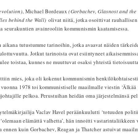
evolution)
, Michael Bordeaux
(Gorbachev, Glasnost and the
les behind the Wall)
olivat niitä, jotka osoittivat rauhalli
n ja seurakuntien avainrooliin kommunismin kaatamisessa.
n aikana tutustumme tarinoihin, jotka avaavat näiden tärkeid
ulottuvuutta. Jotkut tarinoista ovat esiintyneet aikaisemmiss
tulee toistaa, kunnes ne muuttuvat osaksi yhteistä tietoisuut
littiin mies, joka oli kokenut kommunismin henkilökohtaisesti
vuonna 1978 toi kommunistiselle maailmalle viestin ‘Älkää pe
ohtajille pelkoa. Perustuihan heidän oma järjestelmänsä pel
telmäkirjailija Vaclav Havel peräänkuulutti ‘totuuden politi
 ‘olemaan elämättä valhetta’, hän innoitti vastarintaliikkeen
 ennen kuin Gorbachev, Reagan ja Thatcher astuivat maailm