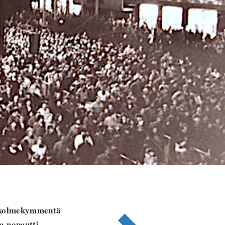
i kolmekymmentä
a nopeutti