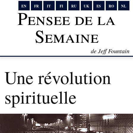
EN
FR
IT
FI
RU
UK
ES
RO
NL
Pensee de la
Semaine
de Jeff Fountain
Une révolution
spirituelle