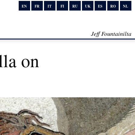
EN
FR
IT
FI
RU
UK
ES
RO
NL
Jeff Fountainilta
la on