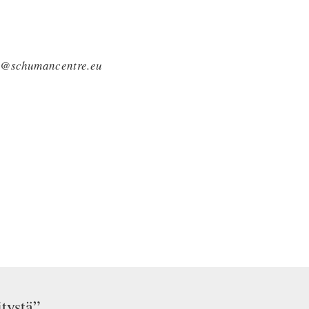
nfo@schumancentre.eu
tystä”