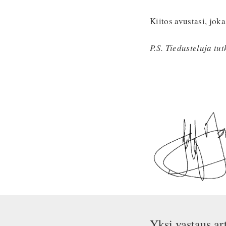
Kiitos avustasi, jok
P.S. Tiedusteluja t
Yksi vastaus ar