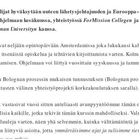
lijat hyväksytään uuteen lähetysjohtajuuden ja Eurooppa-
ohjelmaan kesäkuussa, yhteistyössä
ja
ForMission Collegen
kanssa.
man Universityn
tuvat neljään opintopäivään Amsterdamissa joka lukukausi k
itsenäistä opiskelua ja tehtävien kirjoittamista varten. Kolm
tamisen. Ohjelmaan voi liittyä vuosittain syyskuussa ja tam
a Bolognan prosessin mukaisen tunnustuksen (Bolognan pro
tusten välinen yhteistyöprojekti korkeakoulutuksen saralla).
at vastasivat vuosi sitten anteliaasti avunpyyntöömme tämän 
isia kaikille, jotka tekivät tämän kurssin mahdolliseksi. Val
duuleja varten, näen yhä selvemmin, kuinka välttämätöntä ja
 liittyviä asioita, jotta
ymmärtäisimme ajat ja tulisimme tiet
a syy miksi: