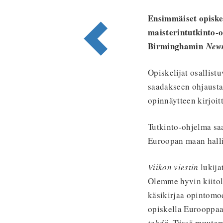
Ensimmäiset opiske
maisterintutkinto-
Birminghamin
New
Opiskelijat osallis
saadakseen ohjausta 
opinnäytteen kirjoit
Tutkinto-ohjelma sa
Euroopan maan halli
Viikon viestin
lukij
Olemme hyvin kiitoll
käsikirjaa opintomo
opiskella Eurooppaan
tehdä
. Tässä muutam