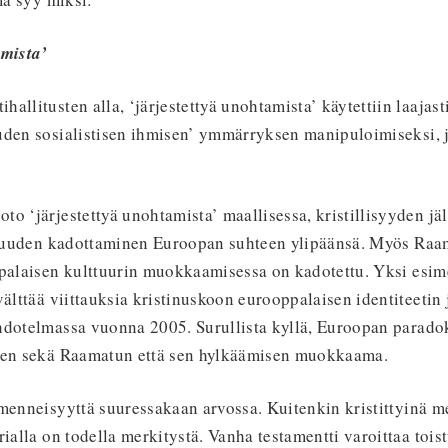
amista’
allitusten alla, ‘järjestettyä unohtamista’ käytettiin laajast
den sosialistisen ihmisen’ ymmärryksen manipuloimiseksi, jo
o ‘järjestettyä unohtamista’ maallisessa, kristillisyyden jä
oisuuden kadottaminen Euroopan suhteen ylipäänsä. Myös Raa
palaisen kulttuurin muokkaamisessa on kadotettu. Yksi esime
välttää viittauksia kristinuskoon eurooppalaisen identiteetin 
hdotelmassa vuonna 2005. Surullista kyllä, Euroopan paradoks
ten sekä Raamatun että sen hylkäämisen muokkaama.
menneisyyttä suuressakaan arvossa. Kuitenkin kristittyinä me
rialla on todella merkitystä. Vanha testamentti varoittaa toi