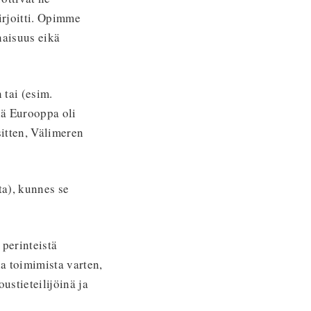
kirjoitti. Opimme
naisuus eikä
 tai (esim.
lä Eurooppa oli
sitten, Välimeren
a), kunnes se
perinteistä
la toimimista varten,
oustieteilijöinä ja