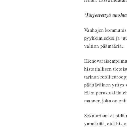
‘Järjestettyä unoht
Vanhojen kommunistih
pyyhkimiseksi ja ‘uu
valtion päämääriä.
Hienovaraisempi muot
historiallisen tiet
tarinan rooli euroop
päättäväinen yritys 
EU:n perustuslain e
manner, joka on eni
Sekularismi ei pidä 
ymmärtää, että histo