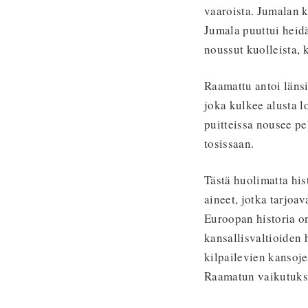
vaaroista. Jumalan k
Jumala puuttui heidän
noussut kuolleista, k
Raamattu antoi länsi
joka kulkee alusta 
puitteissa nousee pe
tosissaan.
Tästä huolimatta his
aineet, jotka tarjoa
Euroopan historia on
kansallisvaltioiden h
kilpailevien kansoj
Raamatun vaikutukse