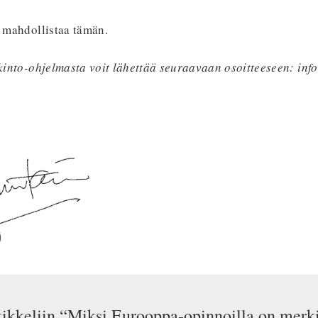
a mahdollistaa tämän.
utkinto-ohjelmasta voit lähettää seuraavaan osoitteeseen: i
tikkeliin “Miksi Eurooppa-opinnoilla on merki