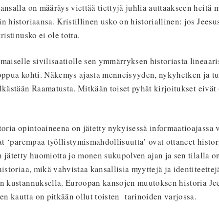
ansalla on määräys viettää tiettyjä juhlia auttaakseen heitä
 historiaansa. Kristillinen usko on historiallinen: jos Jeesus
ristinusko ei ole totta.
maiselle sivilisaatiolle sen ymmärryksen historiasta lineaar
loppua kohti. Näkemys ajasta menneisyyden, nykyhetken ja t
lkästään Raamatusta. Mitkään toiset pyhät kirjoitukset eivät 
toria opintoaineena on jätetty nykyisessä informaatioajassa 
vat ‘parempaa työllistymismahdollisuutta’ ovat ottaneet histo
 jätetty huomiotta jo monen sukupolven ajan ja sen tilalla o
istoriaa, mikä vahvistaa kansallisia myyttejä ja identiteettej
en kustannuksella. Euroopan kansojen muutoksen historia Jee
n kautta on pitkään ollut toisten tarinoiden varjossa.