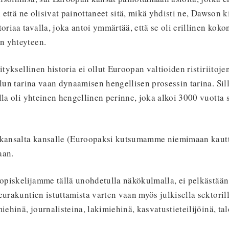
n että ne olisivat painottaneet sitä, mikä yhdisti ne, Dawson 
iaa tavalla, joka antoi ymmärtää, että se oli erillinen koko
n yhteyteen.
ityksellinen historia ei ollut Euroopan valtioiden ristiriitojen
ilun tarina vaan dynaamisen hengellisen prosessin tarina. Sil
lla oli yhteinen hengellinen perinne, joka alkoi 3000 vuotta 
 kansalta kansalle (Euroopaksi kutsumamme niemimaan kautt
aan.
piskelijamme tällä unohdetulla näkökulmalla, ei pelkästään 
eurakuntien istuttamista varten vaan myös julkisella sektoril
iehinä, journalisteina, lakimiehinä, kasvatustieteilijöinä, tal