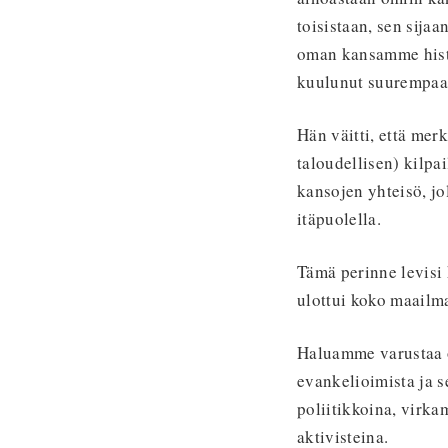
toisistaan, sen sijaa
oman kansamme histor
kuulunut suurempaa
Hän väitti, että merk
taloudellisen) kilpa
kansojen yhteisö, jo
itäpuolella.
Tämä perinne levisi
ulottui koko maailm
Haluamme varustaa o
evankelioimista ja s
poliitikkoina, virkam
aktivisteina.