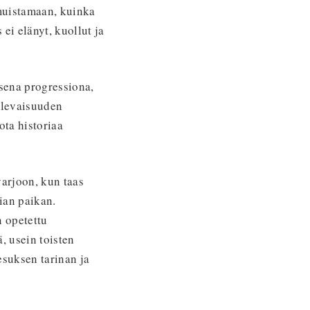
 muistamaan, kuinka
 ei elänyt, kuollut ja
isena progressiona,
ulevaisuuden
ota historiaa
varjoon, kun taas
rian paikan.
n opetettu
ä, usein toisten
suksen tarinan ja