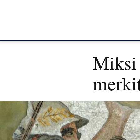
Miksi
merki