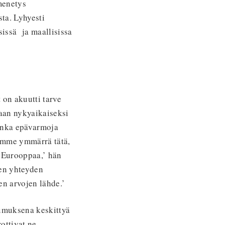
menetys
ta. Lyhyesti
sissä ja maallisissa
 on akuutti tarve
aan nykyaikaiseksi
uinka epävarmoja
lemme ymmärrä tätä,
 Eurooppaa,’ hän
sen yhteyden
en arvojen lähde.’
pumuksena keskittyä
ottivat ne