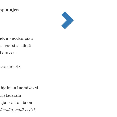
opintojen
ahden vuoden ajan
as vuosi sisältää
mikuussa.
sessi on 48
ohjelman luomiseksi.
mistaessani
 ajankohtaista on
ämään, mitä tulisi