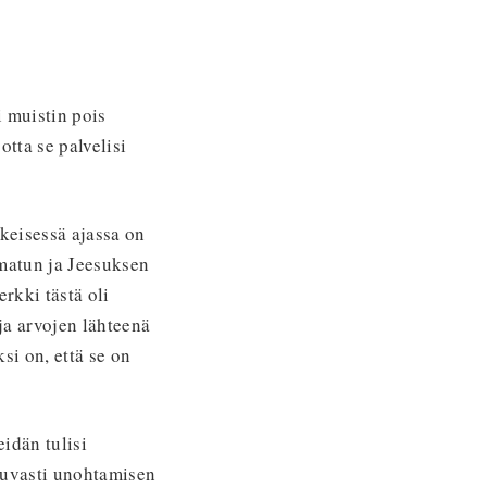
i muistin pois
tta se palvelisi
lkeisessä ajassa on
matun ja Jeesuksen
rkki tästä oli
ja arvojen lähteenä
i on, että se on
idän tulisi
stuvasti unohtamisen