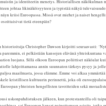
muistin ja identiteetin menetys. Historiallisen näkökulman 
teen johtaa likinäköisyyteen ja typistää näkyä tulevaisuudes
 näyn kriisi Euroopassa. Missä ovat miehet ja naiset hengelli
 osoittaisivat tietä eteenpäin?
n historioitsija Christopher Dawson kirjoitti seuraavasti: ‘Nyt
paremmin, ei pelkästään kansojen elävänä yhteiskuntana v
ation luojana. Sillä olkoon Euroopan poliittiset näköalat k
aatiolle lahjoittamansa annin suunnaton tärkeys pysyy ja jol
paljoa maailmasta, jossa elämme. Emme voi alkaa ymmärtää
skele kristillisen kulttuurin perinnettä, joka oli eurooppalai
 Euroopan yhteisten hengellisten tavoitteiden sekä moraalist
ousi uskonpuhdistuksen jälkeen, kun protestanteilla oli tai
soihinsa, sai Euroopan kansat painottamaan asioita, jotka er