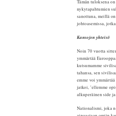
Tämän tuloksena on 
nykytapahtumien suh
sanottuna, meillä on
johtoasemissa, jotka
Kansojen yhteisö
Noin 70 vuotta sitte
ymmärtää Eurooppaa 
kutsumamme sivilisa
tahansa, sen sivilis
emme voi ymmärtää 
jatkoi, ’ellemme opi
alkuperäinen side ja
Nationalismi, joka n
ainoastaan omiin kan