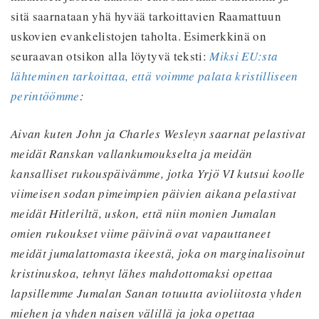
sitä saarnataan yhä hyvää tarkoittavien Raamattuun
uskovien evankelistojen taholta. Esimerkkinä on
seuraavan otsikon alla löytyvä teksti:
Miksi EU:sta
lähteminen tarkoittaa, että voimme palata kristilliseen
perintöömme
:
Aivan kuten John ja Charles Wesleyn saarnat pelastivat
meidät Ranskan vallankumoukselta ja meidän
kansalliset rukouspäivämme, jotka Yrjö VI kutsui koolle
viimeisen sodan pimeimpien päivien aikana pelastivat
meidät Hitleriltä, uskon, että niin monien Jumalan
omien rukoukset viime päivinä ovat vapauttaneet
meidät jumalattomasta ikeestä, joka on marginalisoinut
kristinuskoa, tehnyt lähes mahdottomaksi opettaa
lapsillemme Jumalan Sanan totuutta avioliitosta yhden
miehen ja yhden naisen välillä ja joka opettaa