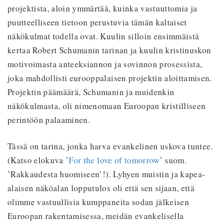
projektista, aloin ymmärtää, kuinka vastuuttomia ja
puutteelliseen tietoon perustuvia tämän kaltaiset
näkökulmat todella ovat. Kuulin silloin ensimmäistä
kertaa Robert Schumanin tarinan ja kuulin kristinuskon
motivoimasta anteeksiannon ja sovinnon prosessista,
joka mahdollisti eurooppalaisen projektin aloittamisen.
Projektin päämäärä, Schumanin ja muidenkin
näkökulmasta, oli nimenomaan Euroopan kristilliseen
perintöön palaaminen.
Tässä on tarina, jonka harva evankelinen uskova tuntee.
(Katso elokuva ’
For the love of tomorrow
’ suom.
’Rakkaudesta huomiseen’!). Lyhyen muistin ja kapea-
alaisen näköalan lopputulos oli että sen sijaan, että
olimme vastuullisia kumppaneita sodan jälkeisen
Euroopan rakentamisessa, meidän evankelisella