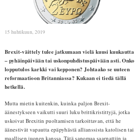
15 huhtikuun, 2019
Brexit-väittely tulee jatkumaan vielä kuusi kuukautta
– pyhäinpäivään tai uskonpuhdistuspäivään asti. Onko
lopputulos karkki vai kepponen? Johtaako se uuteen
reformaatioon Britanniassa? Kukaan ei tiedä tällä
hetkellä.
Mutta mietin kuitenkin, kuinka paljon Brexit-
äänestykseen vaikutti suuri luku brittikristittyjä, jotka
uskoivat Brexitin puoltamisen tarkoittavan, että he
äänestivät vapautta epäpyhästä allianssista katolisen tai
maallisen juonen kanssa. Tätä sanomaa saarnattiin ja