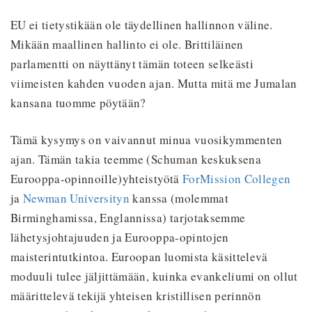
EU ei tietystikään ole täydellinen hallinnon väline.
Mikään maallinen hallinto ei ole. Brittiläinen
parlamentti on näyttänyt tämän toteen selkeästi
viimeisten kahden vuoden ajan. Mutta mitä me Jumalan
kansana tuomme pöytään?
Tämä kysymys on vaivannut minua vuosikymmenten
ajan. Tämän takia teemme (Schuman keskuksena
Eurooppa-opinnoille)yhteistyötä
ForMission Collegen
ja
Newman Universityn
kanssa (molemmat
Birminghamissa, Englannissa) tarjotaksemme
lähetysjohtajuuden ja Eurooppa-opintojen
maisterintutkintoa. Euroopan luomista käsittelevä
moduuli tulee jäljittämään, kuinka evankeliumi on ollut
määrittelevä tekijä yhteisen kristillisen perinnön