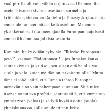
vaalipiirillä oli vain vähän tarjottavaa. Olemme liian
usein seisoneet sivussa osoittaen sormella ja
kritisoiden, siteeraten Danielia ja Ilmestyskirjaa, mutta
emme ole tuoneet mitään keskusteluun. Me emme
yksinkertaisesti osanneet ajatella Euroopan laajuisesti
emmekä hahmottaa julkista sektoria.
Kun minulta kysytään nykyisin, ’Tuleeko Euroopasta
peto?’, vastaan ’Ehdottomasti!…jos Jumalan kansa
seuraa sivusta ja kritisoi, sen sijaan että he olisivat
suola ja valo, kuten meidän on tarkoitettu olla.’ Mutta
tämä ei johdu siitä, että Jumala tahtoo Euroopan
menevän aina vain pahempaan suuntaan. Siitä tulee
itsensä toteuttava profetia, seuraus siitä, että emme tuo
ymmärrystä (valoa) ja säilytä hyviä asioita (suola)
yhteiskunnassa, jolla on identiteettikriisi.