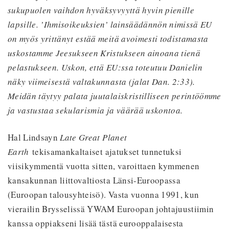
sukupuolen vaihdon hyväksyvyyttä hyvin pienille
lapsille. ’Ihmisoikeuksien’ lainsäädännön nimissä EU
on myös yrittänyt estää meitä avoimesti todistamasta
uskostamme Jeesukseen Kristukseen ainoana tienä
pelastukseen. Uskon, että EU:ssa toteutuu Danielin
näky viimeisestä valtakunnasta (jalat Dan. 2:33).
Meidän täytyy palata juutalaiskristilliseen perintöömme
ja vastustaa sekularismia ja väärää uskontoa.
Hal Lindsayn
Late Great Planet
Earth
tekisamankaltaiset ajatukset tunnetuksi
viisikymmentä vuotta sitten, varoittaen kymmenen
kansakunnan liittovaltiosta Länsi-Euroopassa
(Euroopan talousyhteisö). Vasta vuonna 1991, kun
vierailin Brysselissä YWAM Euroopan johtajuustiimin
kanssa oppiakseni lisää tästä eurooppalaisesta