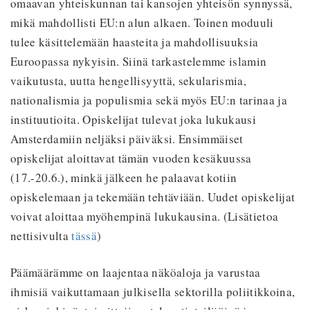
omaavan yhteiskunnan tai kansojen yhteisön synnyssä,
mikä mahdollisti EU:n alun alkaen. Toinen moduuli
tulee käsittelemään haasteita ja mahdollisuuksia
Euroopassa nykyisin. Siinä tarkastelemme islamin
vaikutusta, uutta hengellisyyttä, sekularismia,
nationalismia ja populismia sekä myös EU:n tarinaa ja
instituutioita. Opiskelijat tulevat joka lukukausi
Amsterdamiin neljäksi päiväksi. Ensimmäiset
opiskelijat aloittavat tämän vuoden kesäkuussa
(17.-20.6.), minkä jälkeen he palaavat kotiin
opiskelemaan ja tekemään tehtäviään. Uudet opiskelijat
voivat aloittaa myöhempinä lukukausina. (Lisätietoa
nettisivulta
tässä
)
Päämäärämme on laajentaa näköaloja ja varustaa
ihmisiä vaikuttamaan julkisella sektorilla poliitikkoina,