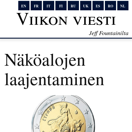
EN
FR
IT
FI
RU
UK
ES
RO
NL
Viikon viesti
Jeff Fountainilta
Näköalojen
laajentaminen