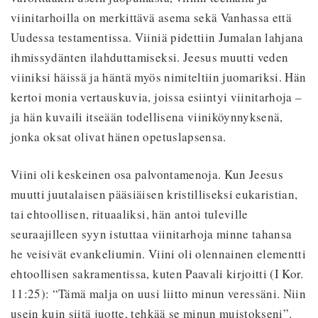
viinitarhoilla on merkittävä asema sekä Vanhassa että
Uudessa testamentissa. Viiniä pidettiin Jumalan lahjana
ihmissydänten ilahduttamiseksi. Jeesus muutti veden
viiniksi häissä ja häntä myös nimiteltiin juomariksi. Hän
kertoi monia vertauskuvia, joissa esiintyi viinitarhoja –
ja hän kuvaili itseään todellisena viiniköynnyksenä,
jonka oksat olivat hänen opetuslapsensa.
Viini oli keskeinen osa palvontamenoja. Kun Jeesus
muutti juutalaisen pääsiäisen kristilliseksi eukaristian,
tai ehtoollisen, rituaaliksi, hän antoi tuleville
seuraajilleen syyn istuttaa viinitarhoja minne tahansa
he veisivät evankeliumin. Viini oli olennainen elementti
ehtoollisen sakramentissa, kuten Paavali kirjoitti (I Kor.
11:25): “Tämä malja on uusi liitto minun veressäni. Niin
usein kuin siitä juotte, tehkää se minun muistokseni”.