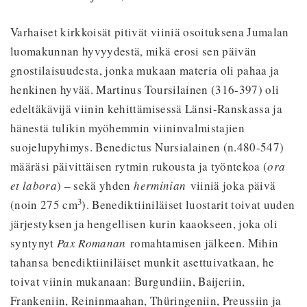
Varhaiset kirkkoisät pitivät viiniä osoituksena Jumalan
luomakunnan hyvyydestä, mikä erosi sen päivän
gnostilaisuudesta, jonka mukaan materia oli pahaa ja
henkinen hyvää. Martinus Toursilainen (316-397) oli
edeltäkävijä viinin kehittämisessä Länsi-Ranskassa ja
hänestä tulikin myöhemmin viininvalmistajien
suojelupyhimys. Benedictus Nursialainen (n.480-547)
määräsi päivittäisen rytmin rukousta ja työntekoa (
ora
et labora
) – sekä yhden
herminian
viiniä joka päivä
3
(noin 275 cm
). Benediktiiniläiset luostarit toivat uuden
järjestyksen ja hengellisen kurin kaaokseen, joka oli
syntynyt
Pax Romanan
romahtamisen jälkeen. Mihin
tahansa benediktiiniläiset munkit asettuivatkaan, he
toivat viinin mukanaan: Burgundiin, Baijeriin,
Frankeniin, Reininmaahan, Thüringeniin, Preussiin ja