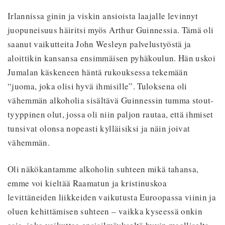
Irlannissa ginin ja viskin ansioista laajalle levinnyt
juopuneisuus häiritsi myös Arthur Guinnessia. Tämä oli
saanut vaikutteita John Wesleyn palvelustyöstä ja
aloittikin kansansa ensimmäisen pyhäkoulun. Hän uskoi
Jumalan käskeneen häntä rukouksessa tekemään
“juoma, joka olisi hyvä ihmisille”. Tuloksena oli
vähemmän alkoholia sisältävä Guinnessin tumma stout-
tyyppinen olut, jossa oli niin paljon rautaa, että ihmiset
tunsivat olonsa nopeasti kylläisiksi ja näin joivat
vähemmän.
Oli näkökantamme alkoholin suhteen mikä tahansa,
emme voi kieltää Raamatun ja kristinuskoa
levittäneiden liikkeiden vaikutusta Euroopassa viinin ja
oluen kehittämisen suhteen – vaikka kyseessä onkin