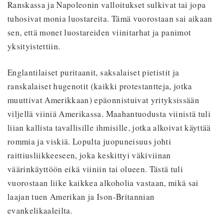
Ranskassa ja Napoleonin valloitukset sulkivat tai jopa
tuhosivat monia luostareita. Tämä vuorostaan sai aikaan
sen, että monet luostareiden viinitarhat ja panimot
yksityistettiin.
Englantilaiset puritaanit, saksalaiset pietistit ja
ranskalaiset hugenotit (kaikki protestantteja, jotka
muuttivat Amerikkaan) epäonnistuivat yrityksissään
viljellä viiniä Amerikassa. Maahantuodusta viinistä tuli
liian kallista tavallisille ihmisille, jotka alkoivat käyttää
rommia ja viskiä. Lopulta juopuneisuus johti
raittiusliikkeeseen, joka keskittyi väkiviinan
väärinkäyttöön eikä viiniin tai olueen. Tästä tuli
vuorostaan liike kaikkea alkoholia vastaan, mikä sai
laajan tuen Amerikan ja Ison-Britannian
evankelikaaleilta.