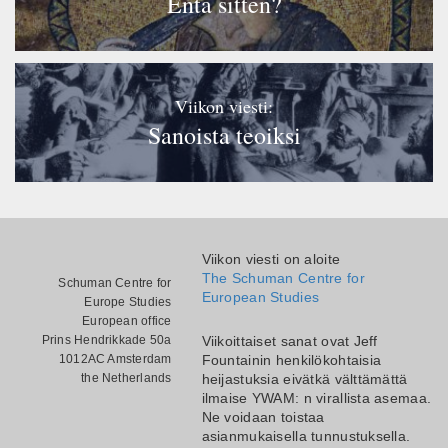
Entä sitten?
Viikon viesti:
Sanoista teoiksi
Viikon viesti on aloite
The Schuman Centre for
Schuman Centre for
European Studies
Europe Studies
European office
Prins Hendrikkade 50a
Viikoittaiset sanat ovat Jeff
1012AC Amsterdam
Fountainin henkilökohtaisia
the Netherlands
heijastuksia eivätkä välttämättä
ilmaise YWAM: n virallista asemaa.
Ne voidaan toistaa
asianmukaisella tunnustuksella.