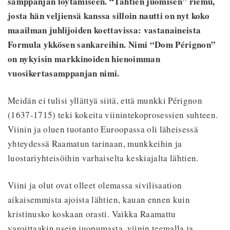
samppanjan löytämiseen. “Tähtien juomisen” riemu,
josta hän veljiensä kanssa silloin nautti on nyt koko
maailman juhlijoiden koettavissa: vastanaineista
Formula ykkösen sankareihin. Nimi “Dom Pérignon”
on nykyisin markkinoiden hienoimman
vuosikertasamppanjan nimi.
Meidän ei tulisi yllättyä siitä, että munkki Pérignon
(1637-1715) teki kokeita viinintekoprosessien suhteen.
Viinin ja oluen tuotanto Euroopassa oli läheisessä
yhteydessä Raamatun tarinaan, munkkeihin ja
luostariyhteisöihin varhaiselta keskiajalta lähtien.
Viini ja olut ovat olleet olemassa sivilisaation
aikaisemmista ajoista lähtien, kauan ennen kuin
kristinusko koskaan orasti. Vaikka Raamattu
varoittaakin usein juopumasta, viinin teemalla ja