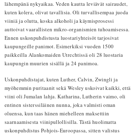
lähempänä nykyaikaa. Veden kautta leviävät sairaudet,
kuten kolera, olivat tavallisia. Oli turvallisempaa juoda
viiniä ja olutta, koska alkoholi ja käymisprosessi
auttoivat vaarallisten mikro-organismien tuhoamisessa.
Ennen uskonpuhdistusta luostariyhteisöt tarjosivat
kaupungeille panimot. Esimerkiksi vuoden 1500
paikkeilla Alankomaiden Utrechtissä oli 28 luostaria
kaupungin muurien sisällä ja 24 panimoa.
Uskonpuhdistajat, kuten Luther, Calvin, Zwingli ja
myöhemmin puritaanit sekä Wesley uskoivat kaikki, että
viini oli Jumalan lahja. Katharina, Lutherin vaimo, oli
entinen sisterssiläinen nunna, joka valmisti oman
oluensa, kun taas hänen miehelleen maksettiin
saarnaamisesta viinipullollisilla. Tästä huolimatta
uskonpuhdistus Pohjois-Euroopassa, sitten valistus