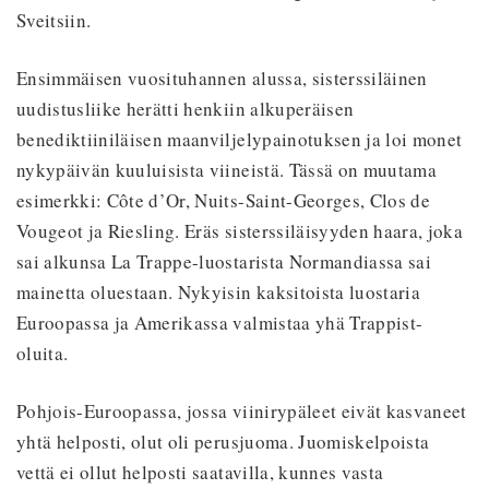
Sveitsiin.
Ensimmäisen vuosituhannen alussa, sisterssiläinen
uudistusliike herätti henkiin alkuperäisen
benediktiiniläisen maanviljelypainotuksen ja loi monet
nykypäivän kuuluisista viineistä. Tässä on muutama
esimerkki: Côte d’Or, Nuits-Saint-Georges, Clos de
Vougeot ja Riesling. Eräs sisterssiläisyyden haara, joka
sai alkunsa La Trappe-luostarista Normandiassa sai
mainetta oluestaan. Nykyisin kaksitoista luostaria
Euroopassa ja Amerikassa valmistaa yhä Trappist-
oluita.
Pohjois-Euroopassa, jossa viinirypäleet eivät kasvaneet
yhtä helposti, olut oli perusjuoma. Juomiskelpoista
vettä ei ollut helposti saatavilla, kunnes vasta