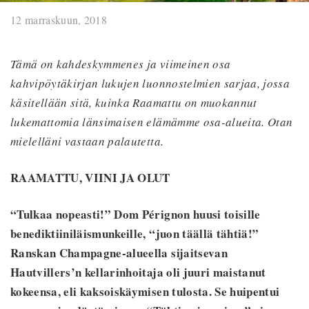
12 marraskuun, 2018
Tämä on kahdeskymmenes ja viimeinen osa
kahvipöytäkirjan lukujen luonnostelmien sarjaa, jossa
käsitellään sitä, kuinka Raamattu on muokannut
lukemattomia länsimaisen elämämme osa-alueita. Otan
mielelläni vastaan palautetta.
RAAMATTU, VIINI JA OLUT
“Tulkaa nopeasti!” Dom Pérignon huusi toisille
benediktiiniläismunkeille, “juon täällä tähtiä!”
Ranskan Champagne-alueella sijaitsevan
Hautvillers’n kellarinhoitaja oli juuri maistanut
kokeensa, eli kaksoiskäymisen tulosta. Se huipentui