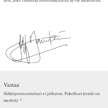
asia, joka vaikuttaa ensisilmäykseltä hyvin maalliselta.
Vastaa
Sähköpostiosoitettasi ei julkaista.
Pakolliset kentät on
merkitty
*