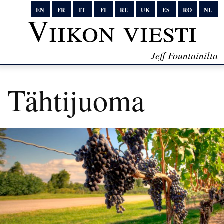
EN
FR
IT
FI
RU
UK
ES
RO
NL
Viikon viesti
Jeff Fountainilta
Tähtijuoma