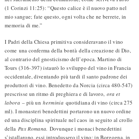
(1 Corinzi 11:25): “Questo calice è il nuovo patto nel
mio sangue; fate questo, ogni volta che ne berrete, in
memoria di me.”
I Padri della Chiesa primitiva consideravano il vino
come una conferma della bontà della creazione di Dio,
al contrario del gnosticismo dell’epoca. Martino di
Tours (316-397) istaurò lo sviluppo del vino in Francia
occidentale, diventando più tardi il santo padrone dei
produttori di vino. Benedetto da Norcia (circa 480-547)
prescrisse un ritmo di preghiera e di lavoro,
ora et
labora
– più un
herminia
quotidiana di vino (circa 275
ml). I monasteri benedettini portarono un nuovo ordine
ed una disciplina spirituale nel caos in seguito al crollo
della
Pax Romana.
Dovunque i monaci benedettini
s’istallarono, essi introdussero il vino: in Borgogna, in