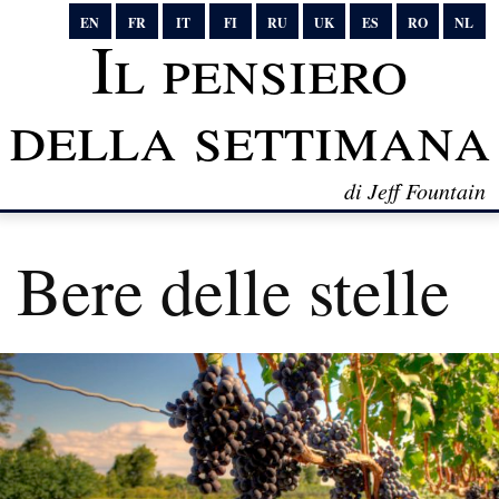
EN
FR
IT
FI
RU
UK
ES
RO
NL
Il pensiero
della settimana
di Jeff Fountain
Bere delle stelle