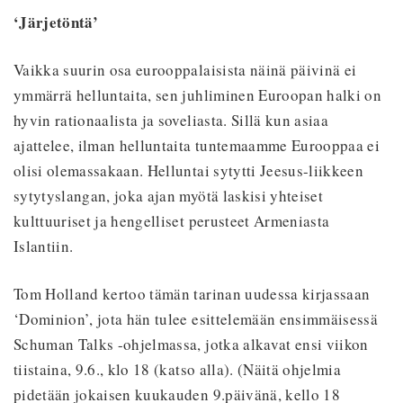
‘Järjetöntä’
Vaikka suurin osa eurooppalaisista näinä päivinä ei
ymmärrä helluntaita, sen juhliminen Euroopan halki on
hyvin rationaalista ja soveliasta. Sillä kun asiaa
ajattelee, ilman helluntaita tuntemaamme Eurooppaa ei
olisi olemassakaan. Helluntai sytytti Jeesus-liikkeen
sytytyslangan, joka ajan myötä laskisi yhteiset
kulttuuriset ja hengelliset perusteet Armeniasta
Islantiin.
Tom Holland kertoo tämän tarinan uudessa kirjassaan
‘Dominion’, jota hän tulee esittelemään ensimmäisessä
Schuman Talks -ohjelmassa, jotka alkavat ensi viikon
tiistaina, 9.6., klo 18 (katso alla). (Näitä ohjelmia
pidetään jokaisen kuukauden 9.päivänä, kello 18