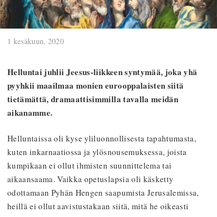
1 kesäkuun, 2020
Helluntai juhlii Jeesus-liikkeen syntymää, joka yhä
pyyhkii maailmaa monien eurooppalaisten siitä
tietämättä, dramaattisimmilla tavalla meidän
aikanamme.
Helluntaissa oli kyse yliluonnollisesta tapahtumasta,
kuten inkarnaatiossa ja ylösnousemuksessa, joista
kumpikaan ei ollut ihmisten suunnittelema tai
aikaansaama. Vaikka opetuslapsia oli käsketty
odottamaan Pyhän Hengen saapumista Jerusalemissa,
heillä ei ollut aavistustakaan siitä, mitä he oikeasti