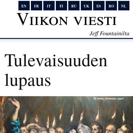
EN
FR
IT
FI
RU
UK
ES
RO
NL
Viikon viesti
Jeff Fountainilta
Tulevaisuuden
lupaus