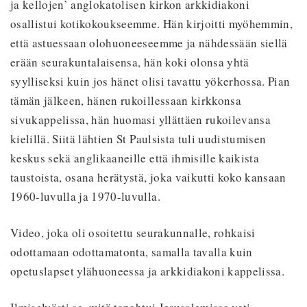
ja kellojen’ anglokatolisen kirkon arkkidiakoni
osallistui kotikokoukseemme. Hän kirjoitti myöhemmin,
että astuessaan olohuoneeseemme ja nähdessään siellä
erään seurakuntalaisensa, hän koki olonsa yhtä
syylliseksi kuin jos hänet olisi tavattu yökerhossa. Pian
tämän jälkeen, hänen rukoillessaan kirkkonsa
sivukappelissa, hän huomasi yllättäen rukoilevansa
kielillä. Siitä lähtien St Paulsista tuli uudistumisen
keskus sekä anglikaaneille että ihmisille kaikista
taustoista, osana herätystä, joka vaikutti koko kansaan
1960-luvulla ja 1970-luvulla.
Video, joka oli osoitettu seurakunnalle, rohkaisi
odottamaan odottamatonta, samalla tavalla kuin
opetuslapset ylähuoneessa
ja arkkidiakoni kappelissa.