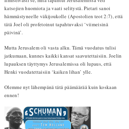
Ilmiselvästi se, mitä tapahtui Jerusalemissa veti
katsojien huomiota ja vaati selitystä. Pietari sanoi
hämmästyneelle väkijoukolle (Apostolien teot 2:7), että
tätä Joel oli profetoinut tapahtuvaksi ‘viimeisinä
päivinä’.
Mutta Jerusalem oli vasta alku. Tämä vuodatus tulisi
jatkumaan, kunnes kaikki kansat saavutettaisiin. Joelin
lupauksen täyttymys Jerusalemissa oli lupaus, että
Henki vuodatettaisiin ‘kaiken lihan’ ylle.
Olemme nyt lähempänä tätä päämäärää kuin koskaan
ennen!