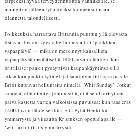
tarpeeksi hyvää terveydenhuoltoa vanhuksille, se
muutettiin jälleen työpäiväksi kompensoimaan
tilannetta taloudellisesti.
Poikkeuksia harrastava Britannia puuttuu yllä olevasta
listasta. Jostain syystä helluntaista tuli ‘pankkien
vapaapäivä’ — mikä on merkinnyt kansallista
vapaapäivää myöhäiseltä 1800-luvulta lähtien, kun
brittiläiset pankit pysäyttivät kaupankäyntinsä sillä
aikaa kun pankin työntekijät saattoivat tilit ajan tasalle.
Britit kutsuvat helluntaita nimellä ‘Whit Sunday’. Jotkut
sanovat, että nimitys johtuu siitä, että se oli erityinen
päivä kastetta varten valkoisissa puvuissa; kun taas eräs
1400-luvun lähde selittää, että Pyhä Henki toi
ymmärrystä ja viisautta Kristuksen opetuslapsille —
‘wit’ tarkoitti siis ymmärrystä.