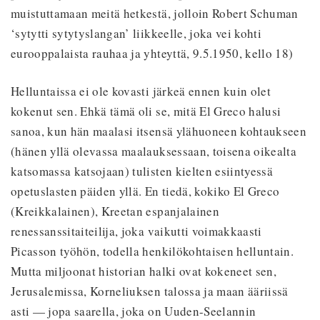
muistuttamaan meitä hetkestä, jolloin Robert Schuman
‘sytytti sytytyslangan’ liikkeelle, joka vei kohti
eurooppalaista rauhaa ja yhteyttä, 9.5.1950, kello 18)
Helluntaissa ei ole kovasti järkeä ennen kuin olet
kokenut sen. Ehkä tämä oli se, mitä El Greco halusi
sanoa, kun hän maalasi itsensä ylähuoneen kohtaukseen
(hänen yllä olevassa maalauksessaan, toisena oikealta
katsomassa katsojaan) tulisten kielten esiintyessä
opetuslasten päiden yllä. En tiedä, kokiko El Greco
(Kreikkalainen), Kreetan espanjalainen
renessanssitaiteilija, joka vaikutti voimakkaasti
Picasson työhön, todella henkilökohtaisen helluntain.
Mutta miljoonat historian halki ovat kokeneet sen,
Jerusalemissa, Korneliuksen talossa ja maan ääriissä
asti — jopa saarella, joka on Uuden-Seelannin