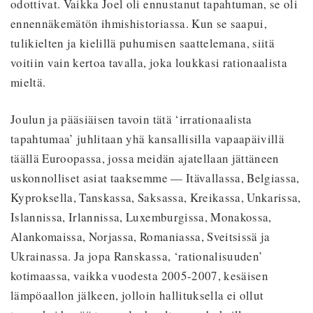
odottivat. Vaikka Joel oli ennustanut tapahtuman, se oli
ennennäkemätön ihmishistoriassa. Kun se saapui,
tulikielten ja kielillä puhumisen saattelemana, siitä
voitiin vain kertoa tavalla, joka loukkasi rationaalista
mieltä.
Joulun ja pääsiäisen tavoin tätä ‘irrationaalista
tapahtumaa’ juhlitaan yhä kansallisilla vapaapäivillä
täällä Euroopassa, jossa meidän ajatellaan jättäneen
uskonnolliset asiat taaksemme — Itävallassa, Belgiassa,
Kyproksella, Tanskassa, Saksassa, Kreikassa, Unkarissa,
Islannissa, Irlannissa, Luxemburgissa, Monakossa,
Alankomaissa, Norjassa, Romaniassa, Sveitsissä ja
Ukrainassa. Ja jopa Ranskassa, ‘rationalisuuden’
kotimaassa, vaikka vuodesta 2005-2007, kesäisen
lämpöaallon jälkeen, jolloin hallituksella ei ollut