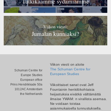
Tutkikaamme sydämiämme
Viikon viesti:
Jumalan kunniaksi?
Viikon viesti on aloite
The Schuman Centre for
Schuman Centre for
European Studies
Europe Studies
European office
Prins Hendrikkade 50a
Viikoittaiset sanat ovat Jeff
1012AC Amsterdam
Fountainin henkilökohtaisia
the Netherlands
heijastuksia eivätkä välttämättä
ilmaise YWAM: n virallista asemaa.
Ne voidaan toistaa
asianmukaisella tunnustuksella.