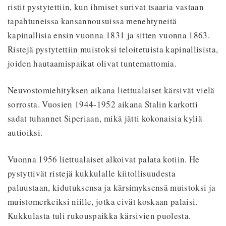
ristit pystytettiin, kun ihmiset surivat tsaaria vastaan
tapahtuneissa kansannousuissa menehtyneitä
kapinallisia ensin vuonna 1831 ja sitten vuonna 1863.
Ristejä pystytettiin muistoksi teloitetuista kapinallisista,
joiden hautaamispaikat olivat tuntemattomia.
Neuvostomiehityksen aikana liettualaiset kärsivät vielä
sorrosta. Vuosien 1944-1952 aikana Stalin karkotti
sadat tuhannet Siperiaan, mikä jätti kokonaisia kyliä
autioiksi.
Vuonna 1956 liettualaiset alkoivat palata kotiin. He
pystyttivät ristejä kukkulalle kiitollisuudesta
paluustaan, kidutuksensa ja kärsimyksensä muistoksi ja
muistomerkeiksi niille, jotka eivät koskaan palaisi.
Kukkulasta tuli rukouspaikka kärsivien puolesta.