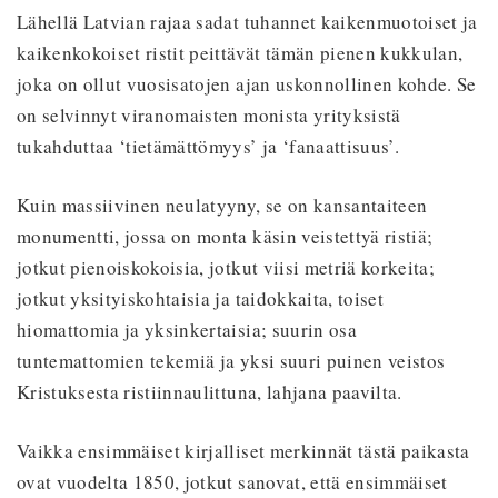
Lähellä Latvian rajaa sadat tuhannet kaikenmuotoiset ja
kaikenkokoiset ristit peittävät tämän pienen kukkulan,
joka on ollut vuosisatojen ajan uskonnollinen kohde. Se
on selvinnyt viranomaisten monista yrityksistä
tukahduttaa ‘tietämättömyys’ ja ‘fanaattisuus’.
Kuin massiivinen neulatyyny, se on kansantaiteen
monumentti, jossa on monta käsin veistettyä ristiä;
jotkut pienoiskokoisia, jotkut viisi metriä korkeita;
jotkut yksityiskohtaisia ja taidokkaita, toiset
hiomattomia ja yksinkertaisia; suurin osa
tuntemattomien tekemiä ja yksi suuri puinen veistos
Kristuksesta ristiinnaulittuna, lahjana paavilta.
Vaikka ensimmäiset kirjalliset merkinnät tästä paikasta
ovat vuodelta 1850, jotkut sanovat, että ensimmäiset