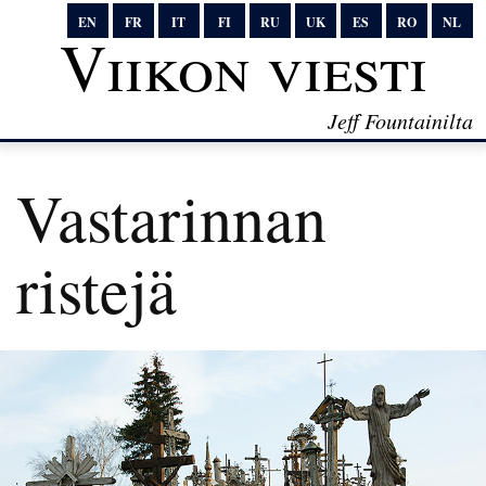
EN
FR
IT
FI
RU
UK
ES
RO
NL
Viikon viesti
Jeff Fountainilta
Vastarinnan
ristejä