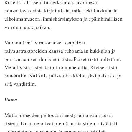
Risteillä oli usein tunteikkaita ja avoimesti
neuvostovastaisia kirjoituksia, mikä teki kukkulasta
ulkoilmamuseon, ihmiskärsimyksen ja epäinhimillisen
sorron muistopaikan.
Vuonna 1961 viranomaiset saapuivat
raivaustraktoreiden kanssa tuhoamaan kukkulan ja
poistamaan sen ihmismuistista. Puiset ristit poltettiin.
Metallisista risteistä tuli romumetallia. Kiviset ristit
haudattiin. Kukkula julistettiin kielletyksi paikaksi ja
sitä vahdittiin.
Uhma
Mutta pimeyden peitossa ilmestyi aina vaan uusia
ristejä. Ensin ne olivat pieniä mutta sitten niistä tuli
suurempia ja suurempia. Viranomaiset yrittivät