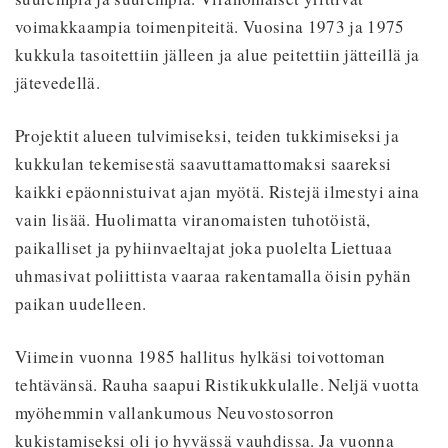
voimakkaampia toimenpiteitä. Vuosina 1973 ja 1975
kukkula tasoitettiin jälleen ja alue peitettiin jätteillä ja
jätevedellä.
Projektit alueen tulvimiseksi, teiden tukkimiseksi ja
kukkulan tekemisestä saavuttamattomaksi saareksi
kaikki epäonnistuivat ajan myötä. Ristejä ilmestyi aina
vain lisää. Huolimatta viranomaisten tuhotöistä,
paikalliset ja pyhiinvaeltajat joka puolelta Liettuaa
uhmasivat poliittista vaaraa rakentamalla öisin pyhän
paikan uudelleen.
Viimein vuonna 1985 hallitus hylkäsi toivottoman
tehtävänsä. Rauha saapui Ristikukkulalle. Neljä vuotta
myöhemmin vallankumous Neuvostosorron
kukistamiseksi oli jo hyvässä vauhdissa. Ja vuonna