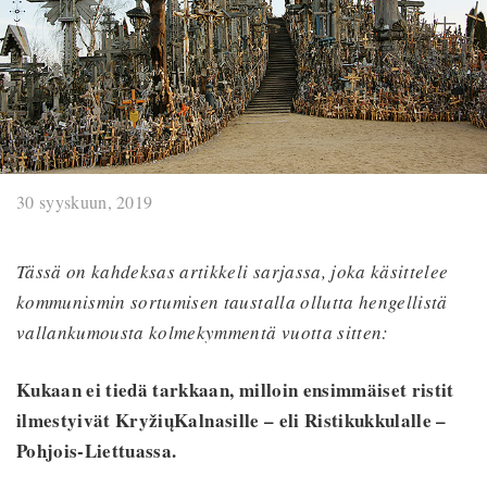
30 syyskuun, 2019
Tässä on kahdeksas artikkeli sarjassa, joka käsittelee
kommunismin sortumisen taustalla ollutta hengellistä
vallankumousta kolmekymmentä vuotta sitten:
Kukaan ei tiedä tarkkaan, milloin ensimmäiset ristit
ilmestyivät Kry
ž
i
ų
Kalnasille – eli Ristikukkulalle –
Pohjois-Liettuassa.