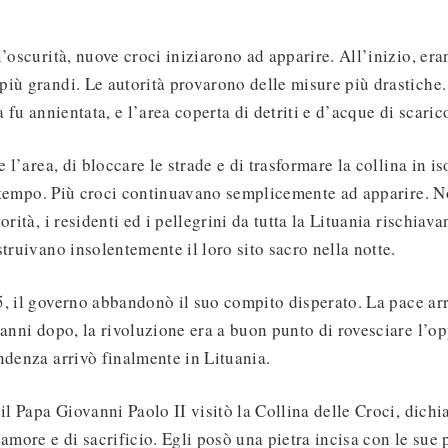
l’oscurità, nuove croci iniziarono ad apparire. All’inizio, er
iù grandi. Le autorità provarono delle misure più drastiche
a fu annientata, e l’area coperta di detriti e d’acque di scaric
e l’area, di bloccare le strade e di trasformare la collina in i
ol tempo. Più croci continuavano semplicemente ad apparire. N
orità, i residenti ed i pellegrini da tutta la Lituania rischiava
struivano insolentemente il loro sito sacro nella notte.
, il governo abbandonò il suo compito disperato. La pace arr
 anni dopo, la rivoluzione era a buon punto di rovesciare l’op
ndenza arrivò finalmente in Lituania.
 il Papa Giovanni Paolo II visitò la Collina delle Croci, dich
’amore e di sacrificio. Egli posò una pietra incisa con le sue