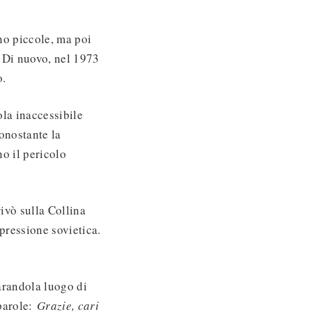
ano piccole, ma poi
. Di nuovo, nel 1973
o.
sola inaccessibile
onostante la
no il pericolo
ivò sulla Collina
pressione sovietica.
iarandola luogo di
 parole:
Grazie, cari