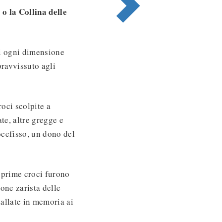
o la Collina delle
di ogni dimensione
pravvissuto agli
oci scolpite a
te, altre gregge e
ocefisso, un dono del
e prime croci furono
ione zarista delle
tallate in memoria ai