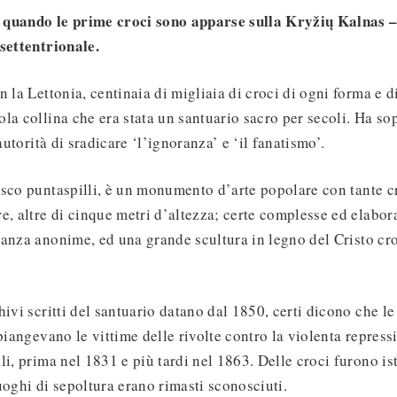
quando le prime croci sono apparse sulla Kryžių Kalnas – 
settentrionale.
n la Lettonia, centinaia di migliaia di croci di ogni forma e 
la collina che era stata un santuario sacro per secoli. Ha so
 autorità di sradicare ‘l’ignoranza’ e ‘il fanatismo’.
sco puntaspilli, è un monumento d’arte popolare con tante cr
e, altre di cinque metri d’altezza; certe complesse ed elabora
anza anonime, ed una grande scultura in legno del Cristo cr
hivi scritti del santuario datano dal 1850, certi dicono che l
piangevano le vittime delle rivolte contro la violenta repress
li, prima nel 1831 e più tardi nel 1863. Delle croci furono is
 luoghi di sepoltura erano rimasti sconosciuti.