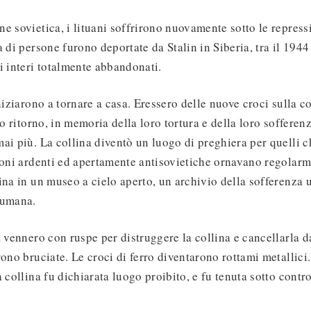
e sovietica, i lituani soffrirono nuovamente sotto le repress
 di persone furono deportate da Stalin in Siberia, tra il 1944
i interi totalmente abbandonati.
niziarono a tornare a casa. Eressero delle nuove croci sulla c
ro ritorno, in memoria della loro tortura e della loro soffere
ai più. La collina diventò un luogo di preghiera per quelli c
ioni ardenti ed apertamente antisovietiche ornavano regolarme
ina in un museo a cielo aperto, un archivio della sofferenza
sumana.
à vennero con ruspe per distruggere la collina e cancellarla
ono bruciate. Le croci di ferro diventarono rottami metallici.
 collina fu dichiarata luogo proibito, e fu tenuta sotto contro