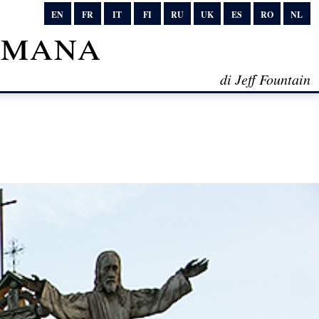
EN
FR
IT
FI
RU
UK
ES
RO
NL
timana
di Jeff Fountain