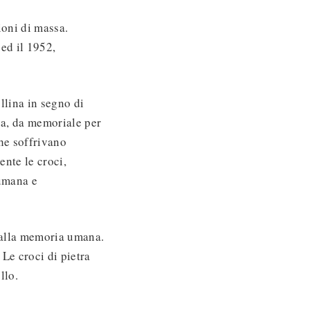
ioni di massa.
 ed il 1952,
ollina in segno di
nza, da memoriale per
he soffrivano
nte le croci,
 umana e
 dalla memoria umana.
 Le croci di pietra
llo.