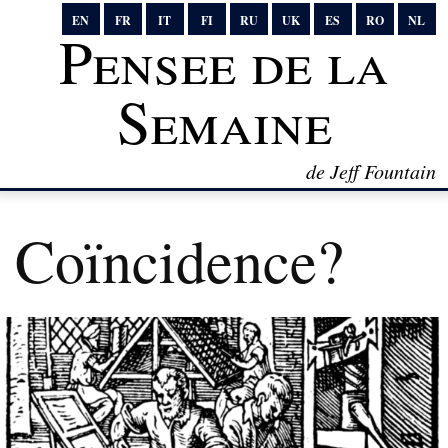
EN
FR
IT
FI
RU
UK
ES
RO
NL
Pensee de la
Semaine
de Jeff Fountain
Coïncidence?