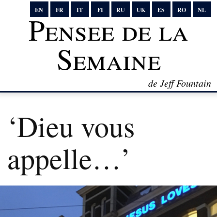
EN
FR
IT
FI
RU
UK
ES
RO
NL
Pensee de la
Semaine
de Jeff Fountain
‘Dieu vous
appelle…’