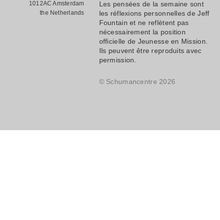
1012AC Amsterdam
Les pensées de la semaine sont
the Netherlands
les réflexions personnelles de Jeff
Fountain et ne reflètent pas
nécessairement la position
officielle de Jeunesse en Mission.
Ils peuvent être reproduits avec
permission.
© Schumancentre 2026