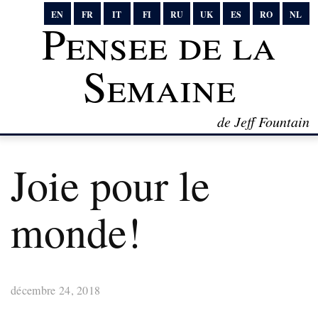
EN
FR
IT
FI
RU
UK
ES
RO
NL
Pensee de la
Semaine
de Jeff Fountain
Joie pour le
monde!
décembre 24, 2018