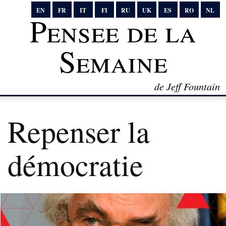
EN
FR
IT
FI
RU
UK
ES
RO
NL
Pensee de la
Semaine
de Jeff Fountain
Repenser la
démocratie