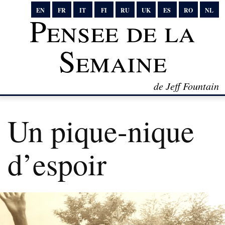
EN
FR
IT
FI
RU
UK
ES
RO
NL
Pensee de la
Semaine
de Jeff Fountain
Un pique-nique
d’espoir