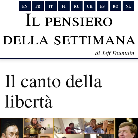
EN
FR
IT
FI
RU
UK
ES
RO
NL
Il pensiero
della settimana
di Jeff Fountain
Il canto della
libertà