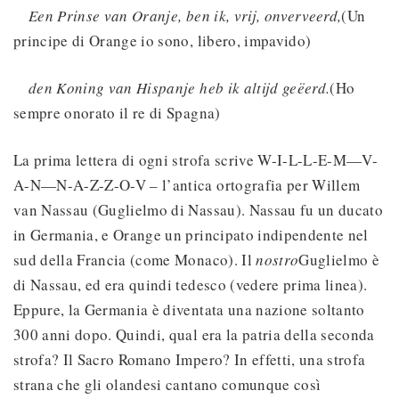
Een Prinse van Oranje, ben ik, vrij, onverveerd,
(Un
principe di Orange io sono, libero, impavido)
den Koning van Hispanje heb ik altijd geëerd.
(Ho
sempre onorato il re di Spagna)
La prima lettera di ogni strofa scrive W-I-L-L-E-M—V-
A-N—N-A-Z-Z-O-V – l’antica ortografia per Willem
van Nassau (Guglielmo di Nassau). Nassau fu un ducato
in Germania, e Orange un principato indipendente nel
sud della Francia (come Monaco). Il
nostro
Guglielmo è
di Nassau, ed era quindi tedesco (vedere prima linea).
Eppure, la Germania è diventata una nazione soltanto
300 anni dopo. Quindi, qual era la patria della seconda
strofa? Il Sacro Romano Impero? In effetti, una strofa
strana che gli olandesi cantano comunque così