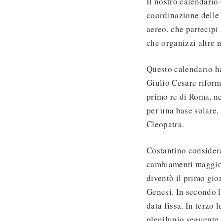
Il nostro calendario
coordinazione delle
aereo, che partecipi
che organizzi altre 
Questo calendario ha
Giulio Cesare rifor
primo re di Roma, n
per una base solare,
Cleopatra.
Costantino considera
cambiamenti maggiori
diventò il primo gior
Genesi. In secondo l
data fissa. In terzo
plenilunio seguente 