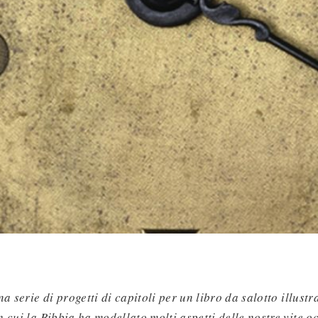
a serie di progetti di capitoli per un libro da salotto illustra
 cui la Bibbia ha modellato molti aspetti delle nostre vite oc