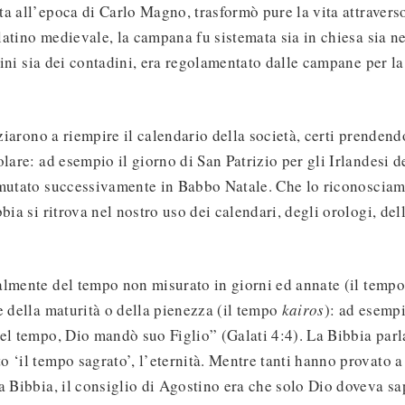
a all’epoca di Carlo Magno, trasformò pure la vita attraverso 
 latino medievale, la campana fu sistemata sia in chiesa sia ne
adini sia dei contadini, era regolamentato dalle campane per la
iziarono a riempire il calendario della società, certi prenden
olare: ad esempio il giorno di San Patrizio per gli Irlandesi 
 mutato successivamente in Babbo Natale. Che lo riconoscia
bia si ritrova nel nostro uso dei calendari, degli orologi, de
almente del tempo non misurato in giorni ed annate (il temp
e della maturità o della pienezza (il tempo
kairos
): ad esemp
el tempo, Dio mandò suo Figlio” (Galati 4:4). La Bibbia parl
 ‘il tempo sagrato’, l’eternità. Mentre tanti hanno provato a 
a Bibbia, il consiglio di Agostino era che solo Dio doveva sa