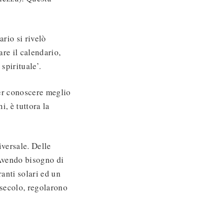
rio si rivelò
re il calendario,
spirituale’.
per conoscere meglio
i, è tuttora la
versale. Delle
 Avendo bisogno di
ranti solari ed un
 secolo, regolarono