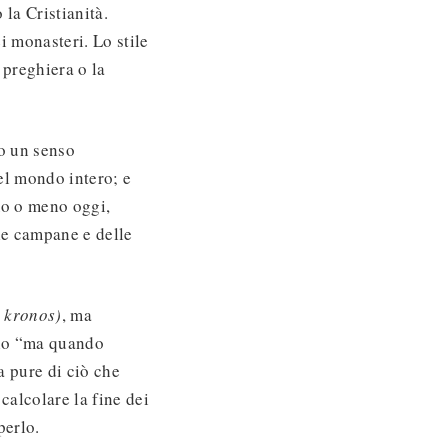
la Cristianità.
i monasteri. Lo stile
 preghiera o la
do un senso
del mondo intero; e
mo o meno oggi,
lle campane e delle
o
kronos)
, ma
io “ma quando
a pure di ciò che
calcolare la fine dei
perlo.