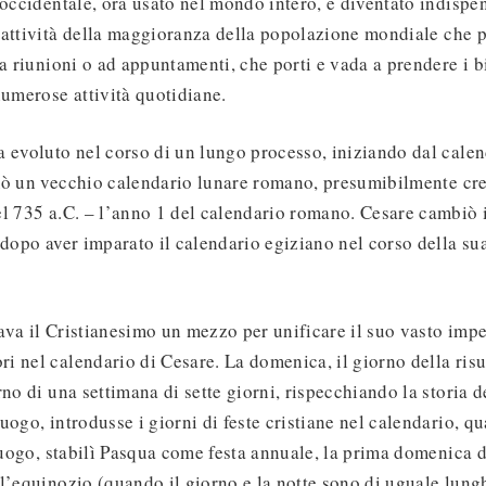
 occidentale, ora usato nel mondo intero, è diventato indispen
 attività della maggioranza della popolazione mondiale che 
 a riunioni o ad appuntamenti, che porti e vada a prendere i b
numerose attività quotidiane.
 evoluto nel corso di un lungo processo, iniziando dal cale
mò un vecchio calendario lunare romano, presumibilmente cre
el 735 a.C. – l’anno 1 del calendario romano. Cesare cambiò 
 dopo aver imparato il calendario egiziano nel corso della su
va il Cristianesimo un mezzo per unificare il suo vasto impe
 nel calendario di Cesare. La domenica, il giorno della risu
no di una settimana di sette giorni, rispecchiando la storia d
uogo, introdusse i giorni di feste cristiane nel calendario, qu
 luogo, stabilì Pasqua come festa annuale, la prima domenica 
l’equinozio (quando il giorno e la notte sono di uguale lung