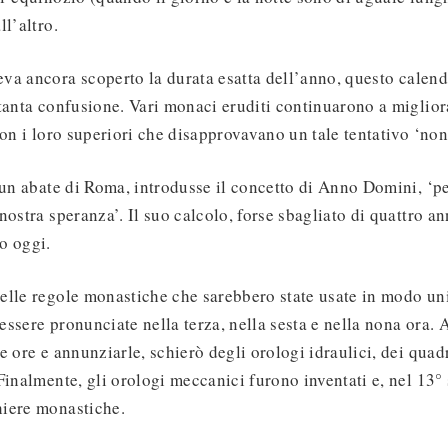
ll’altro.
a ancora scoperto la durata esatta dell’anno, questo calenda
tanta confusione. Vari monaci eruditi continuarono a migliora
on i loro superiori che disapprovavano un tale tentativo ‘non 
 un abate di Roma, introdusse il concetto di Anno Domini, ‘
ostra speranza’. Il suo calcolo, forse sbagliato di quattro ann
o oggi.
elle regole monastiche che sarebbero state usate in modo uni
ssere pronunciate nella terza, nella sesta e nella nona ora.
e ore e annunziarle, schierò degli orologi idraulici, dei quad
Finalmente, gli orologi meccanici furono inventati e, nel 13°
iere monastiche.