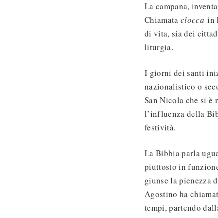
La campana, inventat
Chiamata
clocca
in
di vita, sia dei citt
liturgia.
I giorni dei santi in
nazionalistico o sec
San Nicola che si è
l’influenza della Bib
festività.
La Bibbia parla ugu
piuttosto in funzion
giunse la pienezza d
Agostino ha chiamato
tempi, partendo dall