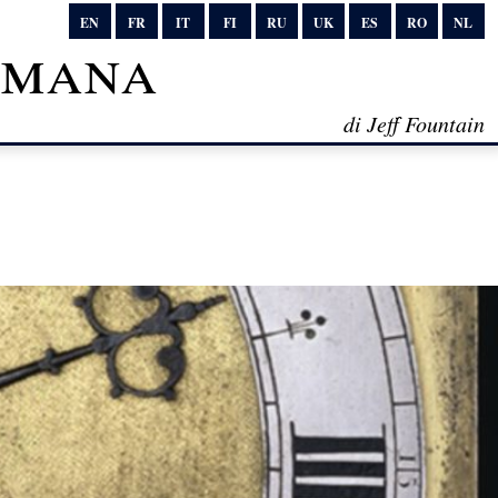
EN
FR
IT
FI
RU
UK
ES
RO
NL
timana
di Jeff Fountain