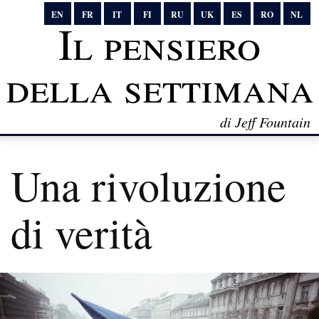
EN
FR
IT
FI
RU
UK
ES
RO
NL
Il pensiero
della settimana
di Jeff Fountain
Una rivoluzione
di verità